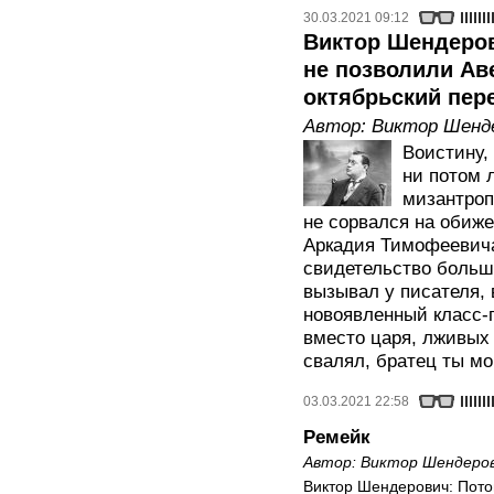
30.03.2021 09:12
Виктор Шендеров
не позволили Ав
октябрьский пер
Автор:
Виктор Шенд
Воистину, 
ни потом 
мизантроп
не сорвался на обиже
Аркадия Тимофеевича
свидетельство большо
вызывал у писателя,
новоявленный класс-
вместо царя, лживых 
свалял, братец ты мо
03.03.2021 22:58
Ремейк
Автор:
Виктор Шендеро
Виктор Шендерович: Потом