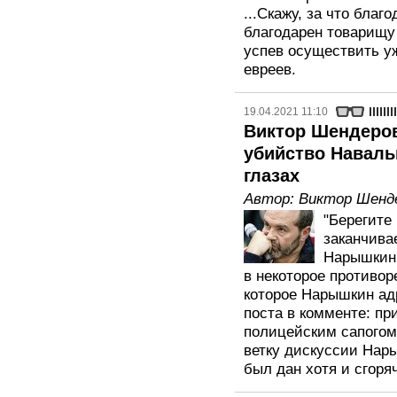
...Скажу, за что бла
благодарен товарищу 
успев осуществить у
евреев.
19.04.2021 11:10
Виктор Шендеро
убийство Наваль
глазах
Автор:
Виктор Шенд
"Берегите
заканчива
Нарышкин.
в некоторое противо
которое Нарышкин ад
поста в комменте: пр
полицейским сапогом
ветку дискуссии Нары
был дан хотя и сгоря