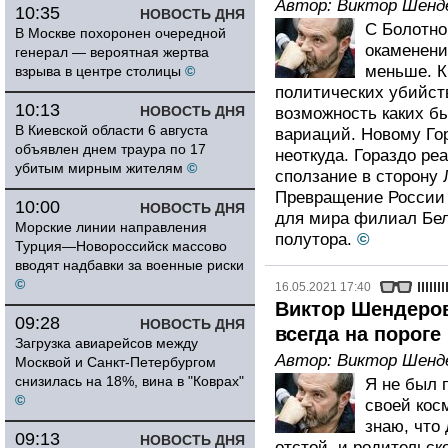
Автор:
Виктор Шенд
10:35
НОВОСТЬ ДНЯ
С Болотно
В Москве похоронен очередной
окаменени
генерал — вероятная жертва
меньше. К
взрыва в центре столицы
©
политических убийст
10:13
НОВОСТЬ ДНЯ
возможность каких б
В Киевской области 6 августа
вариаций. Новому Гор
объявлен днем траура по 17
неоткуда. Гораздо ре
убитым мирным жителям
©
сползание в сторону
Превращение России 
10:00
НОВОСТЬ ДНЯ
для мира филиал Бел
Морские линии направления
полутора.
©
Турция—Новороссийск массово
вводят надбавки за военные риски
©
16.05.2021 17:40
Виктор Шендеров
09:28
НОВОСТЬ ДНЯ
всегда на пороге
Загрузка авиарейсов между
Автор:
Виктор Шенд
Москвой и Санкт-Петербургом
снизилась на 18%, вина в "Коврах"
Я не был 
©
своей кос
знаю, что
09:13
НОВОСТЬ ДНЯ
отстой, и родительск