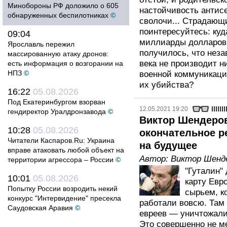
Минобороны РФ доложило о 605
настойчивость антис
обнаруженных беспилотниках
©
сволочи... Страдающ
поинтересуйтесь: куд
09:04
миллиарды долларов
Ярославль пережил
получилось, что нез
массированную атаку дронов:
века не производит н
есть информация о возгорании на
НПЗ
©
военной коммуникации
их убийства?
16:22
05.08.2026
Под Екатеринбургом взорван
12.05.2021 19:20
гендиректор Уралдронзавода
©
Виктор Шендеров
10:28
05.08.2026
окончательное р
Читатели Каспаров.Ru: Украина
на будущее
вправе атаковать любой объект на
Автор:
Виктор Шенд
территории агрессора – России
©
"Гуталин"
10:01
05.08.2026
карту Евр
Попытку России возродить некий
сырьем, к
конкурс "Интервидение" пресекла
работали вовсю. Там
Саудовская Аравия
©
евреев — уничтожали
Это совершенно не м