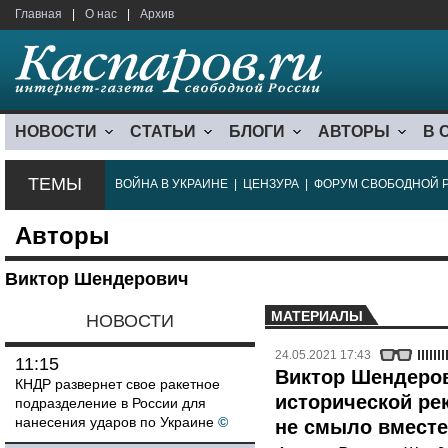
Главная
|
О нас
|
Архив
НОВОСТИ
СТАТЬИ
БЛОГИ
АВТОРЫ
В 
ТЕМЫ
ВОЙНА В УКРАИНЕ
|
ЦЕНЗУРА
|
ФОРУМ СВОБОДНОЙ 
Авторы
Виктор Шендерович
МАТЕРИАЛЫ
НОВОСТИ
24.05.2021 17:43
11:15
Виктор Шендеро
КНДР развернет свое ракетное
исторической ре
подразделение в России для
нанесения ударов по Украине
©
не смыло вмест