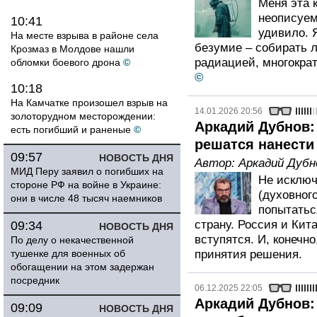
Меня эта 
неописуем
10:41
удивило. 
На месте взрыва в районе села
безумие – собирать 
Крозмаз в Молдове нашли
радиацией, многокра
обломки боевого дрона
©
©
10:18
На Камчатке произошел взрыв на
14.01.2026 20:56
золоторудном месторождении:
Аркадий Дубнов:
есть погибший и раненые
©
решатся нанести
09:57
НОВОСТЬ ДНЯ
Автор:
Аркадий Дубн
МИД Перу заявил о погибших на
Не исключ
стороне РФ на войне в Украине:
(духовног
они в числе 48 тысяч наемников
попытатьс
страну. Россия и Кита
09:34
НОВОСТЬ ДНЯ
вступятся. И, конечн
По делу о некачественной
тушенке для военных об
принятия решения.
обогащении на этом задержан
посредник
06.12.2025 22:05
Аркадий Дубнов:
09:09
НОВОСТЬ ДНЯ