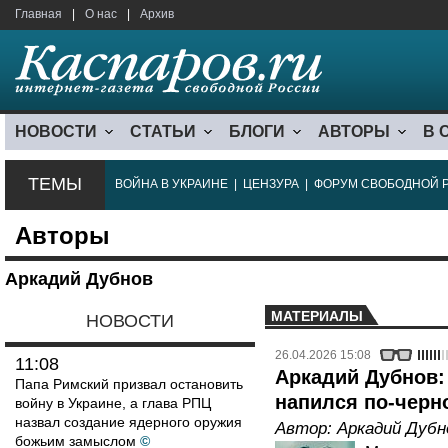
Главная
|
О нас
|
Архив
НОВОСТИ
СТАТЬИ
БЛОГИ
АВТОРЫ
В 
ТЕМЫ
ВОЙНА В УКРАИНЕ
|
ЦЕНЗУРА
|
ФОРУМ СВОБОДНОЙ 
Авторы
Аркадий Дубнов
МАТЕРИАЛЫ
НОВОСТИ
26.04.2026 15:08
11:08
Аркадий Дубнов:
Папа Римский призвал остановить
напился по-черн
войну в Украине, а глава РПЦ
назвал создание ядерного оружия
Автор:
Аркадий Дубн
божьим замыслом
©