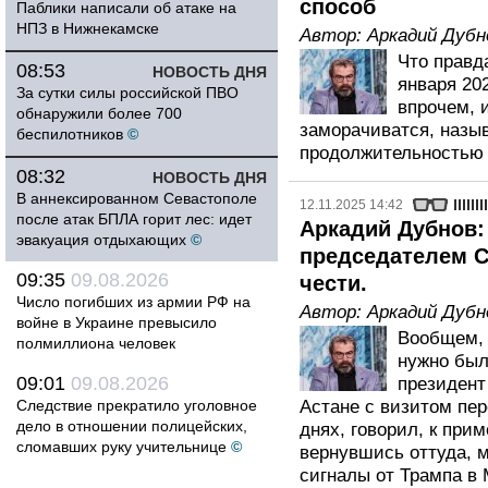
способ
Паблики написали об атаке на
НПЗ в Нижнекамске
Автор:
Аркадий Дубн
Что правда
08:53
НОВОСТЬ ДНЯ
января 20
За сутки силы российской ПВО
впрочем, 
обнаружили более 700
заморачиватся, назыв
беспилотников
©
продолжительностью 
08:32
НОВОСТЬ ДНЯ
В аннексированном Севастополе
12.11.2025 14:42
после атак БПЛА горит лес: идет
Аркадий Дубнов: 
эвакуация отдыхающих
©
председателем С
09:35
09.08.2026
чести.
Число погибших из армии РФ на
Автор:
Аркадий Дубн
войне в Украине превысило
Вообщем, 
полмиллиона человек
нужно был
09:01
09.08.2026
президент
Следствие прекратило уголовное
Астане с визитом пер
дело в отношении полицейских,
днях, говорил, к прим
сломавших руку учительнице
©
вернувшись оттуда, м
сигналы от Трампа в Мо