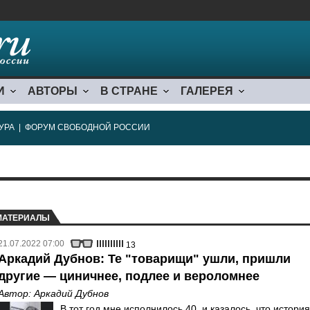
И
АВТОРЫ
В СТРАНЕ
ГАЛЕРЕЯ
УРА
|
ФОРУМ СВОБОДНОЙ РОССИИ
МАТЕРИАЛЫ
21.07.2022 07:00
13
Аркадий Дубнов: Те "товарищи" ушли, пришли
другие — циничнее, подлее и вероломнее
Автор:
Аркадий Дубнов
В тот год мне исполнилось 40, и казалось, что история