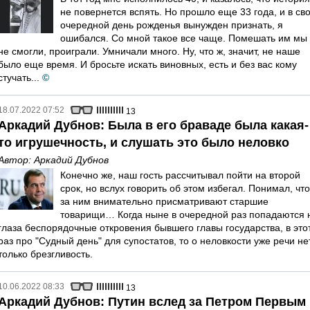
не повернется вспять. Но прошло еще 33 года, и в св
очередной день рожденья вынужден признать, я
ошибался. Со мной такое все чаще. Помешать им мы
не смогли, проиграли. Умничали много. Ну, что ж, значит, не наше
было еще время. И бросьте искать виновных, есть и без вас кому
стучать...
©
18.07.2022 07:52
13
Аркадий Дубнов: Была в его браваде была какая-
то игрушечность, и слушать это было неловко
Автор:
Аркадий Дубнов
Конечно же, наш гость рассчитывал пойти на второй
срок, но вслух говорить об этом избегал. Понимал, что
за ним внимательно присматривают старшие
товарищи… Когда ныне в очередной раз попадаются 
глаза беспорядочные откровения бывшего главы государства, в это
раз про "Судный день" для супостатов, то о неловкости уже речи нет
только брезгливость.
10.06.2022 08:33
13
Аркадий Дубнов: Путин вслед за Петром Первым