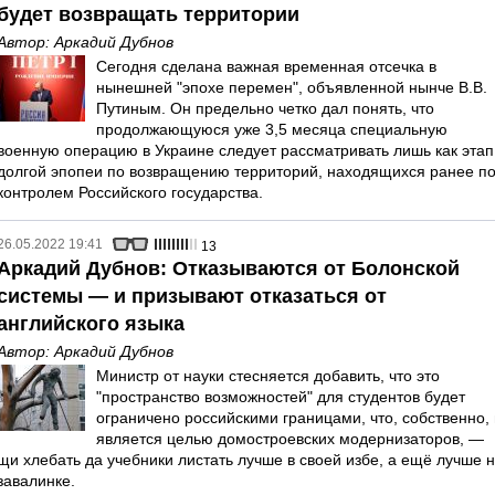
будет возвращать территории
Автор:
Аркадий Дубнов
Сегодня сделана важная временная отсечка в
нынешней "эпохе перемен", объявленной нынче В.В.
Путиным. Он предельно четко дал понять, что
продолжающуюся уже 3,5 месяца специальную
военную операцию в Украине следует рассматривать лишь как этап
долгой эпопеи по возвращению территорий, находящихся ранее п
контролем Российского государства.
26.05.2022 19:41
13
Аркадий Дубнов: Отказываются от Болонской
системы — и призывают отказаться от
английского языка
Автор:
Аркадий Дубнов
Министр от науки стесняется добавить, что это
"пространство возможностей" для студентов будет
ограничено российскими границами, что, собственно, 
является целью домостроевских модернизаторов, —
щи хлебать да учебники листать лучше в своей избе, а ещё лучше 
завалинке.