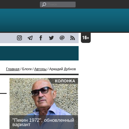
Главная
/ Блоги /
Авторы
/ Аркадий Дубнов
КОЛОНКА
"Пекин 1972", обновленный
вариант