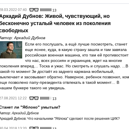
28.03.2022 07:40
13
Аркадий Дубнов: Живой, чувствующий, но
бесконечно усталый человек из поколения
свободных
Автор:
Аркадий Дубнов
Если его послушать, а ещё лучше посмотреть, станет
еще яснее, куда, в какую страну зашла и там завязла
российская военная машина, кто там ей противостоит
что нас, всех россиян и украинцев, ждет на многие
поколения вперед… Тоска и ужас. Но смотреть и слушать надо. ...В
какой-то момент Зе достаёт из заднего кармана мобильный,
выключает и засовывает обратно. Наверное, ребенок позвонил, ко
еще позволено папу-президента отвлекать в такой момент… В
нашем бункере такого не увидишь.
27.08.2021 12:22
13
Станет ли "Яблоко" умытым?
Автор:
Аркадий Дубнов
Аркадий Дубнов: Что начальники "Яблока" сделают после решения ЦИК?
30.04.2018 13:20