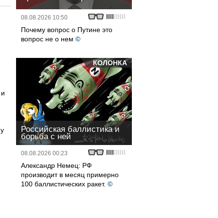
08.08.2026 10:50
Почему вопрос о Путине это
вопрос не о нем
©
КОЛОНКА
 и
Российская баллистика и
му
борьба с ней
08.08.2026 00:23
Александр Немец: РФ
производит в месяц примерно
100 баллистических ракет.
©