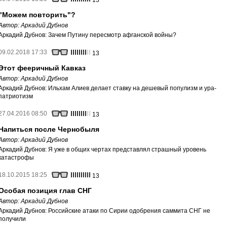
13
"Можем повторить"?
Автор:
Аркадий Дубнов
Аркадий Дубнов: Зачем Путину пересмотр афганской войны?
09.02.2018 17:33
13
Этот фееричный Кавказ
Автор:
Аркадий Дубнов
Аркадий Дубнов: Ильхам Алиев делает ставку на дешевый популизм и ура-
патриотизм
27.04.2016 08:50
13
Напиться после Чернобыля
Автор:
Аркадий Дубнов
Аркадий Дубнов: Я уже в общих чертах представлял страшный уровень
катастрофы
18.10.2015 18:25
13
Особая позиция глав СНГ
Автор:
Аркадий Дубнов
Аркадий Дубнов: Российские атаки по Сирии одобрения саммита СНГ не
получили