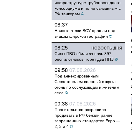
инфраструктуре трубопроводного
консорциума и по не связанным с
РФ танкерам
©
08:37
Ночные атаки ВСУ прошли под
знаком широкой географии
©
08:25
НОВОСТЬ ДНЯ
Силы ПВО сбили за ночь 397
беспилотников: горят два НПЗ
©
09:58
07.08.2026
Под аннексированным
Севастополем военный открыл
огонь по сослуживцам и жителям
села
©
09:38
07.08.2026
Правительство разрешило
продавать в РФ бензин ранее
запрещенных стандартов Евро —
2, 3 и 4
©