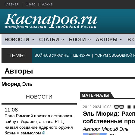
Главная
|
О нас
|
Архив
НОВОСТИ
СТАТЬИ
БЛОГИ
АВТОРЫ
В 
ТЕМЫ
ВОЙНА В УКРАИНЕ
|
ЦЕНЗУРА
|
ФОРУМ СВОБОДНОЙ 
Авторы
Мюрид Эль
МАТЕРИАЛЫ
НОВОСТИ
20.11.2024 10:03
11:08
Эль Мюрид: Рас
Папа Римский призвал остановить
собственные про
войну в Украине, а глава РПЦ
назвал создание ядерного оружия
Автор:
Мюрид Эль
божьим замыслом
©