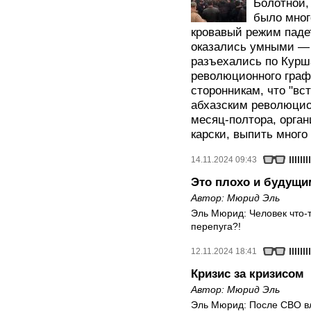
Болотной,
было мног
кровавый режим паде
оказались умными — 
разъехались по Курш
революционного граф
сторонникам, что "вс
абхазским революцио
месяц-полтора, орга
карски, выпить много 
14.11.2024 09:43
Это плохо и будущ
Автор:
Мюрид Эль
Эль Мюрид: Человек что-т
перепуга?!
12.11.2024 18:41
Кризис за кризисом
Автор:
Мюрид Эль
Эль Мюрид: После СВО вл