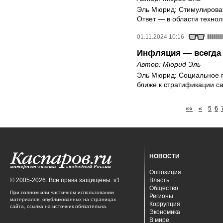
Эль Мюрид: Стимулироват
Ответ — в области техно
01.11.2024 10:16
Инфляция — всегда 
Автор:
Мюрид Эль
Эль Мюрид: Социальное п
ближе к стратификации с
««
«
5
6
НОВОСТИ
Оппозиция
© 2005-2026. Все права защищены. v1
Власть
Общество
При полном или частичном использовании
Регионы
материалов, опубликованных на страницах
Коррупция
сайта, ссылка на источник обязательна.
Экономика
В мире