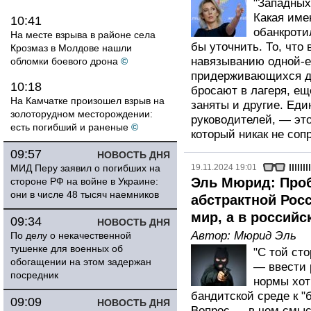
"Западных
Какая име
10:41
обанкроти
На месте взрыва в районе села
бы уточнить. То, что
Крозмаз в Молдове нашли
навязыванию одной-е
обломки боевого дрона
©
придерживающихся др
10:18
бросают в лагеря, еще
На Камчатке произошел взрыв на
заняты и другие. Еди
золоторудном месторождении:
руководителей, — это
есть погибший и раненые
©
который никак не соп
09:57
НОВОСТЬ ДНЯ
МИД Перу заявил о погибших на
19.11.2024 19:01
Эль Мюрид: Проб
стороне РФ на войне в Украине:
они в числе 48 тысяч наемников
абстрактной Росс
мир, а в россий
09:34
НОВОСТЬ ДНЯ
Автор:
Мюрид Эль
По делу о некачественной
тушенке для военных об
"С той ст
обогащении на этом задержан
— ввести 
посредник
нормы хот
бандитской среде к "
09:09
НОВОСТЬ ДНЯ
Вопрос — в чем смыс