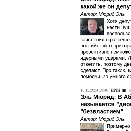
какой же он депу
Автор:
Мюрид Эль
Хотя депу
нести чуш
воспользо
заявления о разреше
российской территор
превентивно немнож
ядерными ударами. Л
ответить, поэтому дв
сделают. Про таких, к
помолчи, за умного 
16.11.2024 19:46
Эль Мюрид: В Абх
называется "дво
"безвластием"
Автор:
Мюрид Эль
Примерно 