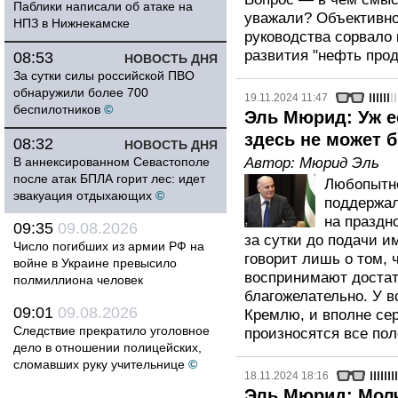
Паблики написали об атаке на
уважали? Объективно 
НПЗ в Нижнекамске
руководства сорвало 
развития "нефть прод
08:53
НОВОСТЬ ДНЯ
За сутки силы российской ПВО
обнаружили более 700
19.11.2024 11:47
беспилотников
©
Эль Мюрид: Уж е
здесь не может 
08:32
НОВОСТЬ ДНЯ
В аннексированном Севастополе
Автор:
Мюрид Эль
после атак БПЛА горит лес: идет
Любопытно
эвакуация отдыхающих
©
поддержал
на праздн
09:35
09.08.2026
за сутки до подачи и
Число погибших из армии РФ на
говорит лишь о том, 
войне в Украине превысило
воспринимают достат
полмиллиона человек
благожелательно. У в
09:01
09.08.2026
Кремлю, и вполне сер
Следствие прекратило уголовное
произносятся все по
дело в отношении полицейских,
сломавших руку учительнице
©
18.11.2024 18:16
Эль Мюрид: Молч