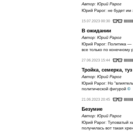
Автор:
Юрий Рарог
Юрий Рарог: не будет им 
15.07.2023 00:30
В ожидании
Автор:
Юрий Рарог
Юрий Рарог: Политика —
все только по конечному 
27.06.2023 15:44
Тройка, семерка, туз
Автор:
Юрий Рарог
Юрий Рарог: Но "влиятель
политической фигурой
©
21.06.2023 20:45
Безумие
Автор:
Юрий Рарог
Юрий Рарог: Туповатый хи
получилась вот такая хре