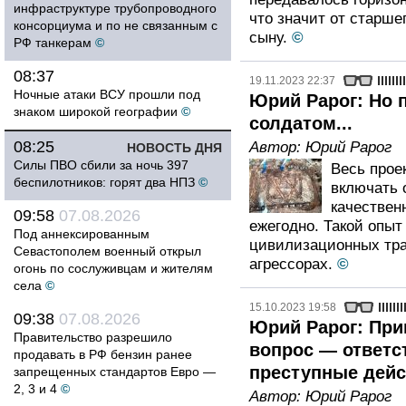
инфраструктуре трубопроводного
что значит от старше
консорциума и по не связанным с
сыну.
©
РФ танкерам
©
08:37
19.11.2023 22:37
Ночные атаки ВСУ прошли под
Юрий Рарог: Но 
знаком широкой географии
©
солдатом...
08:25
Автор:
Юрий Рарог
НОВОСТЬ ДНЯ
Силы ПВО сбили за ночь 397
Весь прое
беспилотников: горят два НПЗ
©
включать 
качествен
09:58
07.08.2026
ежегодно. Такой опыт
Под аннексированным
цивилизационных тра
Севастополем военный открыл
агрессорах.
©
огонь по сослуживцам и жителям
села
©
15.10.2023 19:58
09:38
07.08.2026
Юрий Рарог: Пр
Правительство разрешило
вопрос — ответс
продавать в РФ бензин ранее
преступные дейс
запрещенных стандартов Евро —
2, 3 и 4
©
Автор:
Юрий Рарог