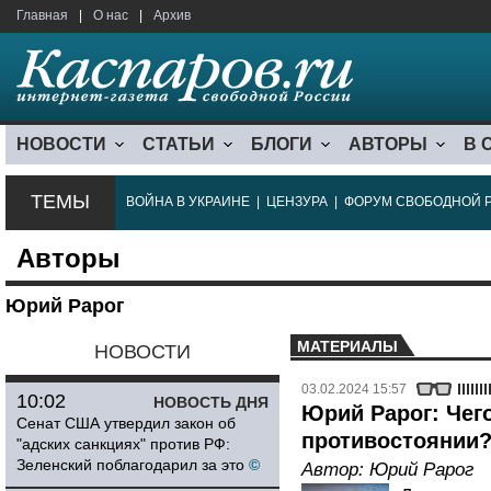
Главная
|
О нас
|
Архив
НОВОСТИ
СТАТЬИ
БЛОГИ
АВТОРЫ
В 
ТЕМЫ
ВОЙНА В УКРАИНЕ
|
ЦЕНЗУРА
|
ФОРУМ СВОБОДНОЙ 
Авторы
Юрий Рарог
МАТЕРИАЛЫ
НОВОСТИ
03.02.2024 15:57
10:02
НОВОСТЬ ДНЯ
Юрий Рарог: Чего
Сенат США утвердил закон об
противостоянии
"адских санкциях" против РФ:
Зеленский поблагодарил за это
©
Автор:
Юрий Рарог