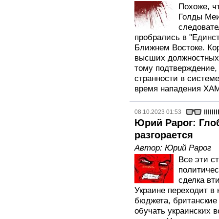
Похоже, ч
Голды Меи
следовате
пробрались в "Единс
Ближнем Востоке. Ко
высших должностных 
тому подтверждение, 
странности в систем
время нападения ХА
08.10.2023 01:53
Юрий Рарог: Гло
разгорается
Автор:
Юрий Рарог
Все эти с
политичес
сделка вт
Украине переходит в 
бюджета, британские 
обучать украинских в