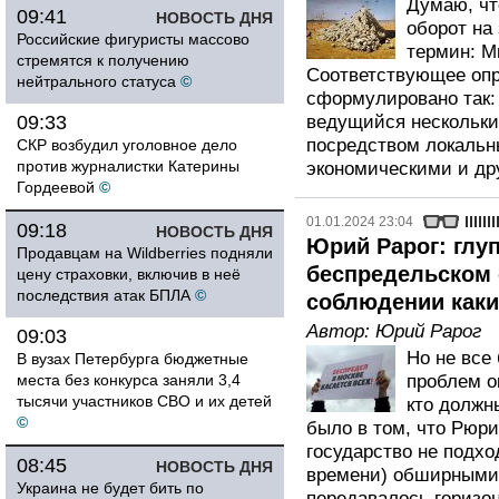
Думаю, чт
09:41
НОВОСТЬ ДНЯ
оборот на
Российские фигуристы массово
термин: М
стремятся к получению
Соответствующее опр
нейтрального статуса
©
сформулировано так:
09:33
ведущийся нескольки
посредством локальн
СКР возбудил уголовное дело
против журналистки Катерины
экономическими и др
Гордеевой
©
01.01.2024 23:04
09:18
НОВОСТЬ ДНЯ
Юрий Рарог: глуп
Продавцам на Wildberries подняли
беспредельском 
цену страховки, включив в неё
последствия атак БПЛА
©
соблюдении каки
Автор:
Юрий Рарог
09:03
Но не все
В вузах Петербурга бюджетные
места без конкурса заняли 3,4
проблем о
тысячи участников СВО и их детей
кто должн
©
было в том, что Рюр
государство не подхо
08:45
НОВОСТЬ ДНЯ
времени) обширными 
Украина не будет бить по
передавалось горизо