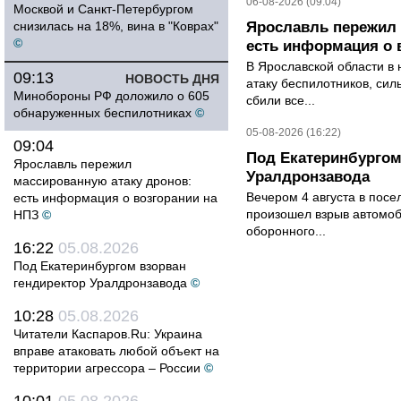
06-08-2026 (09:04)
Москвой и Санкт-Петербургом
снизилась на 18%, вина в "Коврах"
Ярославль пережил 
©
есть информация о 
В Ярославской области в 
09:13
НОВОСТЬ ДНЯ
атаку беспилотников, си
Минобороны РФ доложило о 605
сбили все...
обнаруженных беспилотниках
©
05-08-2026 (16:22)
09:04
Под Екатеринбургом
Ярославль пережил
Уралдронзавода
массированную атаку дронов:
Вечером 4 августа в пос
есть информация о возгорании на
произошел взрыв автомоб
НПЗ
©
оборонного...
16:22
05.08.2026
Под Екатеринбургом взорван
гендиректор Уралдронзавода
©
10:28
05.08.2026
Читатели Каспаров.Ru: Украина
вправе атаковать любой объект на
территории агрессора – России
©