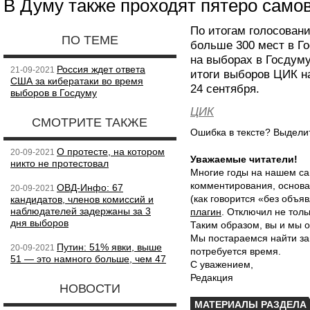
В Думу также проходят пятеро сам
По итогам голосовани
ПО ТЕМЕ
больше 300 мест в Г
на выборах в Госдум
Россия ждет ответа
21-09-2021
итоги выборов ЦИК н
США за кибератаки во время
24 сентября.
выборов в Госдуму
ЦИК
СМОТРИТЕ ТАКЖЕ
Ошибка в тексте? Выдел
О протесте, на котором
20-09-2021
Уважаемые читатели!
никто не протестовал
Многие годы на нашем са
комментирования, основа
ОВД-Инфо: 67
20-09-2021
(как говорится «без объ
кандидатов, членов комиссий и
наблюдателей задержаны за 3
плагин
. Отключил не толь
дня выборов
Таким образом, вы и мы о
Мы постараемся найти за
Путин: 51% явки, выше
20-09-2021
потребуется время.
51 — это намного больше, чем 47
С уважением,
Редакция
НОВОСТИ
МАТЕРИАЛЫ РАЗДЕЛА