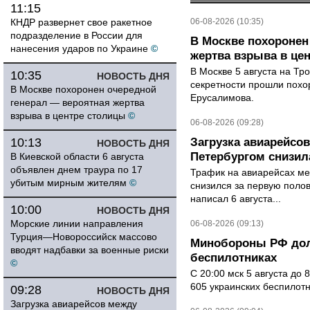
11:15
КНДР развернет свое ракетное
06-08-2026 (10:35)
подразделение в России для
В Москве похоронен
нанесения ударов по Украине
©
жертва взрыва в це
В Москве 5 августа на Тр
10:35
НОВОСТЬ ДНЯ
секретности прошли похо
В Москве похоронен очередной
Ерусалимова.
генерал — вероятная жертва
взрыва в центре столицы
©
06-08-2026 (09:28)
10:13
Загрузка авиарейсо
НОВОСТЬ ДНЯ
Петербургом снизила
В Киевской области 6 августа
объявлен днем траура по 17
Трафик на авиарейсах ме
убитым мирным жителям
©
снизился за первую полов
написал 6 августа...
10:00
НОВОСТЬ ДНЯ
Морские линии направления
06-08-2026 (09:13)
Турция—Новороссийск массово
Минобороны РФ дол
вводят надбавки за военные риски
беспилотниках
©
С 20:00 мск 5 августа до
605 украинских беспилот
09:28
НОВОСТЬ ДНЯ
Загрузка авиарейсов между