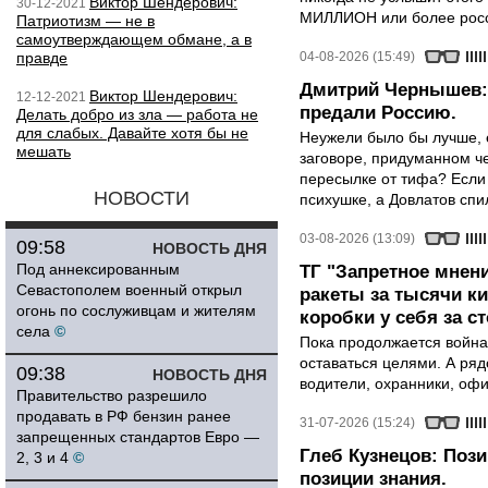
Виктор Шендерович:
30-12-2021
МИЛЛИОН или более росси
Патриотизм — не в
самоутверждающем обмане, а в
правде
04-08-2026 (15:49)
Дмитрий Чернышев: 
Виктор Шендерович:
12-12-2021
предали Россию.
Делать добро из зла — работа не
для слабых. Давайте хотя бы не
Неужели было бы лучше, 
мешать
заговоре, придуманном че
пересылке от тифа? Если
НОВОСТИ
психушке, а Довлатов спи
03-08-2026 (13:09)
09:58
НОВОСТЬ ДНЯ
Под аннексированным
ТГ "Запретное мнени
Севастополем военный открыл
ракеты за тысячи ки
огонь по сослуживцам и жителям
коробки у себя за с
села
©
Пока продолжается война
оставаться целями. А ряд
09:38
НОВОСТЬ ДНЯ
водители, охранники, оф
Правительство разрешило
продавать в РФ бензин ранее
31-07-2026 (15:24)
запрещенных стандартов Евро —
Глеб Кузнецов: Поз
2, 3 и 4
©
позиции знания.