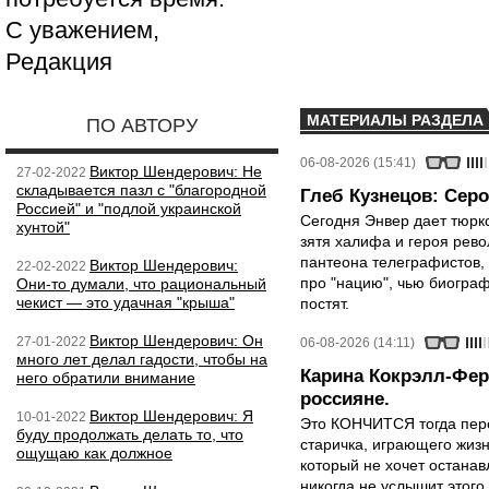
С уважением,
Редакция
МАТЕРИАЛЫ РАЗДЕЛА
ПО АВТОРУ
06-08-2026 (15:41)
Виктор Шендерович: Не
27-02-2022
складывается пазл с "благородной
Глеб Кузнецов: Серо
Россией" и "подлой украинской
Сегодня Энвер дает тюрк
хунтой"
зятя халифа и героя рево
пантеона телеграфистов,
Виктор Шендерович:
22-02-2022
про "нацию", чью биограф
Они-то думали, что рациональный
чекист — это удачная "крыша"
постят.
Виктор Шендерович: Он
27-01-2022
06-08-2026 (14:11)
много лет делал гадости, чтобы на
Карина Кокрэлл-Фер
него обратили внимание
россияне.
Виктор Шендерович: Я
10-01-2022
Это КОНЧИТСЯ тогда пере
буду продолжать делать то, что
старичка, играющего жизн
ощущаю как должное
который не хочет останавл
никогда не услышит этого