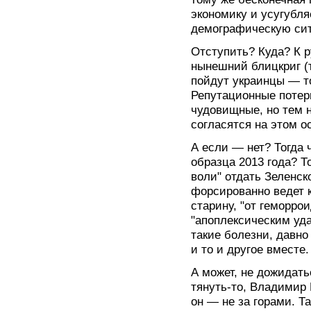
экономику и усугубля
демографическую сит
Отступить? Куда? К 
нынешний блицкриг (т
пойдут украинцы — т
Репутационные потер
чудовищные, но тем н
согласятся на этом о
А если — нет? Тогда 
образца 2013 года? Т
воли" отдать Зеленс
форсированно ведет к
старину, "от геморро
"апоплексическим уд
такие болезни, давно
и то и другое вместе.
А может, не дожидать
тянуть-то, Владимир
он — не за горами. Т