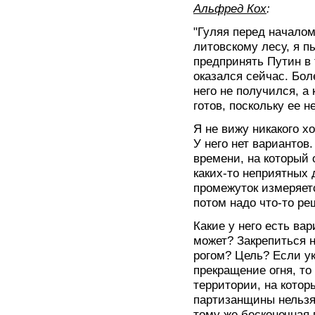
Альфред Кох
:
"Гуляя перед начало
литовскому лесу, я п
предпринять Путин в 
оказался сейчас. Бол
него не получился, а 
готов, поскольку ее н
Я не вижу никакого х
У него нет вариантов.
времени, на который 
каких-то неприятных 
промежуток измеряетс
потом надо что-то ре
Какие у него есть ва
может? Закрепиться н
рогом? Цель? Если ук
прекращение огня, то
территории, на котор
партизанщины нельзя
тому же бесконечная