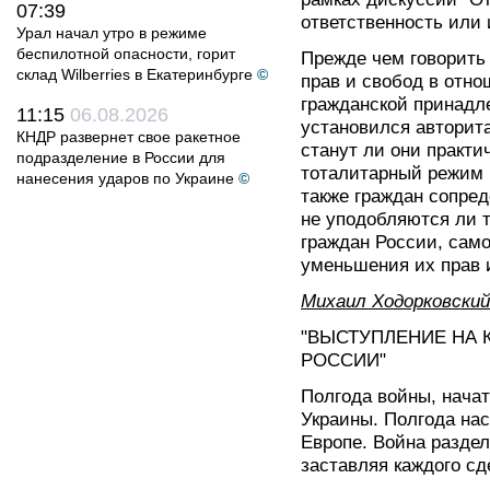
07:39
ответственность или
Урал начал утро в режиме
беспилотной опасности, горит
Прежде чем говорить 
склад Wilberries в Екатеринбурге
©
прав и свобод в отно
гражданской принадле
11:15
06.08.2026
установился авторит
КНДР развернет свое ракетное
станут ли они практи
подразделение в России для
тоталитарный режим 
нанесения ударов по Украине
©
также граждан сопре
не уподобляются ли т
граждан России, само
уменьшения их прав 
Михаил Ходорковский
"ВЫСТУПЛЕНИЕ НА 
РОССИИ"
Полгода войны, нача
Украины. Полгода на
Европе. Война раздел
заставляя каждого сд