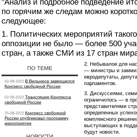
"Анализ и подробное подведение ито
по горячим же следам можно коротко
следующее:
1. Политических мероприятий таког
оппозиции не было — более 500 уча
стран, а также СМИ из 17 стран мира
2. Небывалое для на
ПО ТЕМЕ
— министры и заммин
евродепутаты, депут
В Вильнюсе завершился
02-09-2022
парламентов.
Конгресс свободной России
3. Дискуссиями, сем
Трансляция Конгресса
02-09-2022
ограничилось — в про
свободной России
представителями стр
определенных успехо
Конгресс свободной
25-08-2022
России опубликовал программу
комплексного решени
мероприятия
выступающих в подде
будут новости.
НОВОСТИ