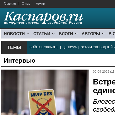
Главная
|
О нас
|
Архив
НОВОСТИ
СТАТЬИ
БЛОГИ
АВТОРЫ
В 
ТЕМЫ
ВОЙНА В УКРАИНЕ
|
ЦЕНЗУРА
|
ФОРУМ СВОБОДНОЙ 
Интервью
05-09-2022 (11
Встр
един
Блогос
свобод