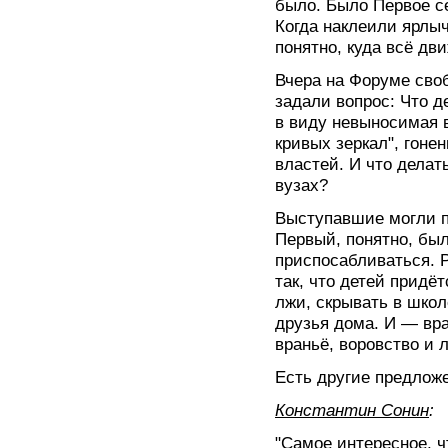
было. Было Первое се
Когда наклеили ярлыч
понятно, куда всё дви
Вчера на Форуме сво
задали вопрос: Что 
в виду невыносимая 
кривых зеркал", гонен
властей. И что делат
вузах?
Выступавшие могли п
Первый, понятно, был
приспосабливаться. 
так, что детей придё
лжи, скрывать в школ
друзья дома. И — вра
враньё, воровство и 
Есть другие предлож
Константин Сонин
:
"Самое интересное, ч