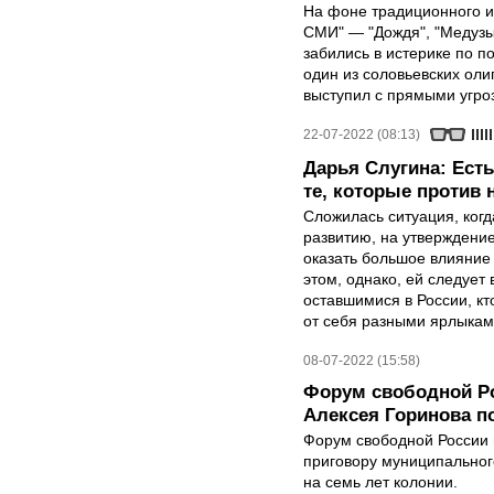
На фоне традиционного и
СМИ" — "Дождя", "Медузы
забились в истерике по п
один из соловьевских ол
выступил с прямыми угро
22-07-2022 (08:13)
Дарья Слугина: Есть 
те, которые против 
Сложилась ситуация, ког
развитию, на утверждение
оказать большое влияние
этом, однако, ей следует
оставшимися в России, кт
от себя разными ярлыкам
08-07-2022 (15:58)
Форум свободной Ро
Алексея Горинова п
Форум свободной России в
приговору муниципальног
на семь лет колонии.