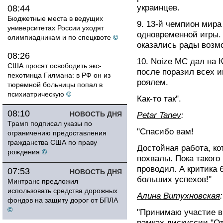
украинцев.
08:44
Бюджетные места в ведущих
9. 13-й чемпион мир
университетах России уходят
одновременной игры. 
олимпиадникам и по спецквоте
©
оказались рады возмо
08:26
10. Noize MC дал на 
США просят освободить экс-
после поразил всех 
пехотинца Гилмана: в РФ он из
роялем.
тюремной больницы попал в
психиатрическую
©
Как-то так".
08:10
НОВОСТЬ ДНЯ
Petar Tanev
:
Трамп подписал указы по
"Спасибо вам!
ограничению предоставления
гражданства США по праву
Достойная работа, к
рождения
©
похвалы. Пока такого
проводил. А критика 
07:53
НОВОСТЬ ДНЯ
больших успехов!"
Минтранс предложил
использовать средства дорожных
Алина Витухновская
:
фондов на защиту дорог от БПЛА
©
"Принимаю участие в
рамках дискуссии "От