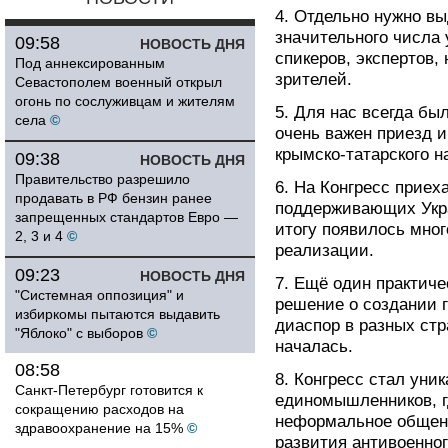
4. Отдельно нужно вы
значительного числа 
09:58
НОВОСТЬ ДНЯ
спикеров, экспертов,
Под аннексированным
зрителей.
Севастополем военный открыл
огонь по сослуживцам и жителям
5. Для нас всегда бы
села
©
очень важен приезд 
крымско-татарского 
09:38
НОВОСТЬ ДНЯ
Правительство разрешило
6. На Конгресс приех
продавать в РФ бензин ранее
поддерживающих Укра
запрещенных стандартов Евро —
итогу появилось мно
2, 3 и 4
©
реализации.
09:23
НОВОСТЬ ДНЯ
7. Ещё один практиче
"Системная оппозиция" и
решение о создании 
избиркомы пытаются выдавить
диаспор в разных стр
"Яблоко" с выборов
©
началась.
08:58
8. Конгресс стал уни
Санкт-Петербург готовится к
единомышленников, г
сокращению расходов на
неформальное общен
здравоохранение на 15%
©
развития антивоенно