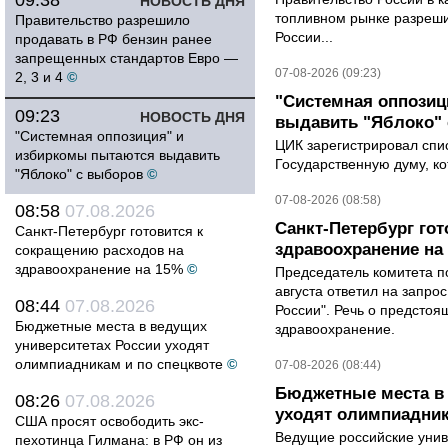
09:38
НОВОСТЬ ДНЯ
топливном рынке разрешил
Правительство разрешило
России...
продавать в РФ бензин ранее
запрещенных стандартов Евро —
07-08-2026 (09:23)
2, 3 и 4
©
"Системная оппози
09:23
НОВОСТЬ ДНЯ
выдавить "Яблоко"
"Системная оппозиция" и
ЦИК зарегистрировал спис
избиркомы пытаются выдавить
Государственную думу, ко
"Яблоко" с выборов
©
07-08-2026 (08:58)
08:58
07.08.2026
Санкт-Петербург го
Санкт-Петербург готовится к
здравоохранение на
сокращению расходов на
здравоохранение на 15%
©
Председатель комитета п
августа ответил на запро
08:44
07.08.2026
России". Речь о предсто
Бюджетные места в ведущих
здравоохранение.
университетах России уходят
олимпиадникам и по спецквоте
©
07-08-2026 (08:44)
Бюджетные места в 
08:26
07.08.2026
уходят олимпиадник
США просят освободить экс-
Ведущие российские унив
пехотинца Гилмана: в РФ он из