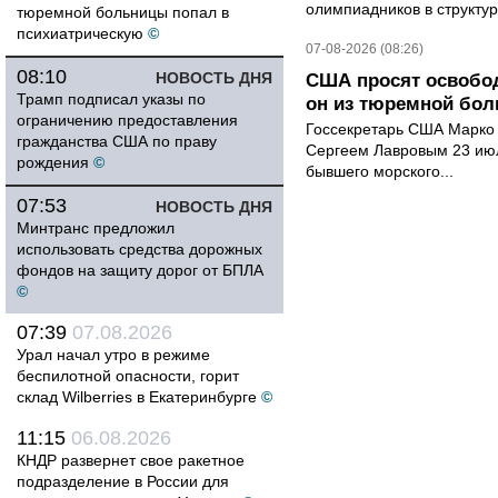
олимпиадников в структу
тюремной больницы попал в
психиатрическую
©
07-08-2026 (08:26)
08:10
НОВОСТЬ ДНЯ
США просят освобод
Трамп подписал указы по
он из тюремной бол
ограничению предоставления
Госсекретарь США Марко 
гражданства США по праву
Сергеем Лавровым 23 ию
рождения
©
бывшего морского...
07:53
НОВОСТЬ ДНЯ
Минтранс предложил
использовать средства дорожных
фондов на защиту дорог от БПЛА
©
07:39
07.08.2026
Урал начал утро в режиме
беспилотной опасности, горит
склад Wilberries в Екатеринбурге
©
11:15
06.08.2026
КНДР развернет свое ракетное
подразделение в России для