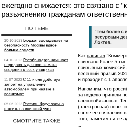
ежегодно снижается: это связано с "
разъяснению гражданам ответственн
ПО ТЕМЕ
"Тем более с
ресурсами де
Бюджет закладывает на
20-10-2023
Локтев.
безопасность Москвы вдвое
больше средств
Как
написал
"Коммерс
Рособрнадзор начинает
04-10-2023
призвано более 5 тыс
передавать для военкомата
призывных комиссий.
сведения о всех учащихся
весенний призыв 202
и проходит с 1 апрел
С 11 июля действует
11-07-2023
запрет на управление
Напомним, что росси
автомобилем при неявке в
военкомат
за неделю
приняли п
военнообязанных. Те
Россиян будут заочно
05-06-2023
(электронная) повест
ставить на воинский учет
после ее появления в
того, заметил ли ее а
СМОТРИТЕ ТАКЖЕ