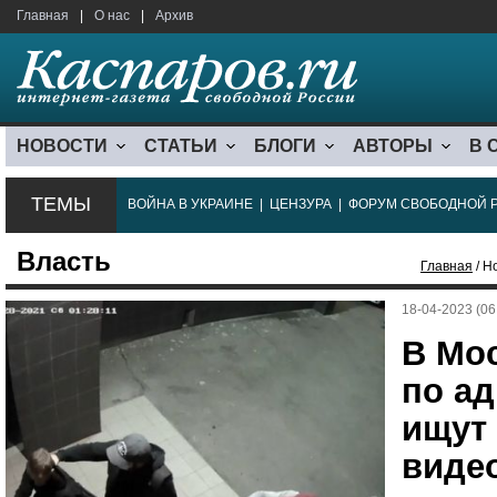
Главная
|
О нас
|
Архив
НОВОСТИ
СТАТЬИ
БЛОГИ
АВТОРЫ
В 
ТЕМЫ
ВОЙНА В УКРАИНЕ
|
ЦЕНЗУРА
|
ФОРУМ СВОБОДНОЙ 
Власть
Главная
/ Н
18-04-2023 (06
В Мо
по а
ищут 
виде