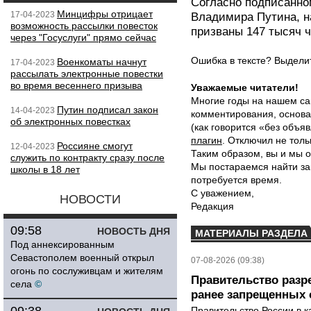
Согласно подписанно
Минцифры отрицает
17-04-2023
Владимира Путина, н
возможность рассылки повесток
призваны 147 тысяч ч
через "Госуслуги" прямо сейчас
Ошибка в тексте? Выдел
Военкоматы начнут
17-04-2023
рассылать электронные повестки
во время весеннего призыва
Уважаемые читатели!
Многие годы на нашем са
Путин подписал закон
14-04-2023
комментирования, основа
об электронных повестках
(как говорится «без объ
плагин
. Отключил не толь
Россияне смогут
12-04-2023
Таким образом, вы и мы о
служить по контракту сразу после
Мы постараемся найти за
школы в 18 лет
потребуется время.
С уважением,
НОВОСТИ
Редакция
09:58
НОВОСТЬ ДНЯ
МАТЕРИАЛЫ РАЗДЕЛА
Под аннексированным
Севастополем военный открыл
07-08-2026 (09:38)
огонь по сослуживцам и жителям
Правительство разр
села
©
ранее запрещенных с
Правительство России в к