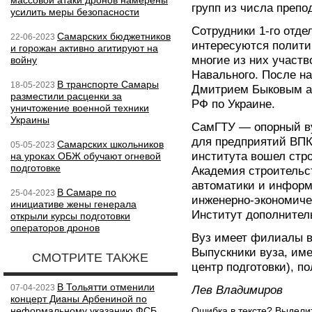
массовой атаки дронов намерены
групп из числа препо
усилить меры безопасности
Сотрудники 1-го отде
Самарских бюджетников
22-06-2023
интересуются полити
и горожан активно агитируют на
многие из них участв
войну
Навального. После на
В транспорте Самары
18-05-2023
Дмитрием Быковым а
разместили расценки за
РФ по Украине.
уничтожение военной техники
Украины
СамГТУ — опорный ву
для предприятий ВПК.
Самарских школьников
05-05-2023
института вошел стро
на уроках ОБЖ обучают огневой
подготовке
Академия строительс
автоматики и информ
В Самаре по
25-04-2023
инженерно-экономичес
инициативе жены генерала
Институт дополнител
открыли курсы подготовки
операторов дронов
Вуз имеет филиалы в
Выпускники вуза, им
СМОТРИТЕ ТАКЖЕ
центр подготовки), п
В Тольятти отменили
07-04-2023
Лев Владимиров
концерт Дианы Арбениной по
неформальному указанию ФСБ
Ошибка в тексте? Выдел