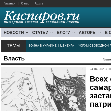
Главная
|
О нас
|
Архив
НОВОСТИ
СТАТЬИ
БЛОГИ
АВТОРЫ
В 
ТЕМЫ
ВОЙНА В УКРАИНЕ
|
ЦЕНЗУРА
|
ФОРУМ СВОБОДНОЙ 
Власть
Глав
24-04-2023 (10
Всех 
самар
заст
патри