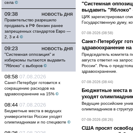
села
©
"Системная оппози
выдавить "Яблоко"
09:38
НОВОСТЬ ДНЯ
ЦИК зарегистрировал спис
Правительство разрешило
Государственную думу, ко
продавать в РФ бензин ранее
запрещенных стандартов Евро —
07-08-2026 (08:58)
2, 3 и 4
©
Санкт-Петербург го
здравоохранение на
09:23
НОВОСТЬ ДНЯ
"Системная оппозиция" и
Председатель комитета п
избиркомы пытаются выдавить
августа ответил на запро
"Яблоко" с выборов
©
России". Речь о предсто
здравоохранение.
08:58
07.08.2026
07-08-2026 (08:44)
Санкт-Петербург готовится к
сокращению расходов на
Бюджетные места в 
здравоохранение на 15%
©
уходят олимпиадник
Ведущие российские унив
08:44
07.08.2026
олимпиадников в структу
Бюджетные места в ведущих
университетах России уходят
07-08-2026 (08:26)
олимпиадникам и по спецквоте
©
США просят освобод