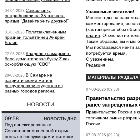
Самарчанку
04-04-2023
Уважаемые читатели!
оштрафовали на 35 тысяч за
Многие годы на нашем са
призыв "Давайте жить дружно!"
комментирования, основа
(как говорится «без объ
Политзаключенным
31-03-2023
плагин
. Отключил не толь
признан тольяттинец Андрей
Таким образом, вы и мы о
Балин
Мы постараемся найти за
потребуется время.
Владелец самарского
22-03-2023
бара демонтировал букву Z как
С уважением,
оскорбляющую "СВО"
Редакция
В Самаре на
20-03-2023
МАТЕРИАЛЫ РАЗДЕЛА
патриотический митинг
рекрутировали студентов из
07-08-2026 (09:38)
разных городов региона
Правительство разр
НОВОСТИ
ранее запрещенных с
Правительство России в к
09:58
топливном рынке разрешил
НОВОСТЬ ДНЯ
России...
Под аннексированным
Севастополем военный открыл
07-08-2026 (09:23)
огонь по сослуживцам и жителям