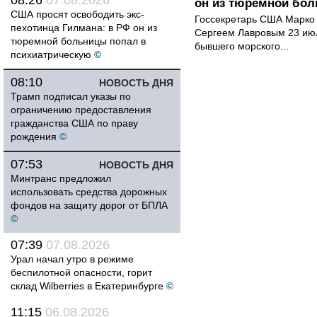
08:26
07.08.2026
он из тюремной бол
США просят освободить экс-
Госсекретарь США Марко 
пехотинца Гилмана: в РФ он из
Сергеем Лавровым 23 ию
тюремной больницы попал в
бывшего морского...
психиатрическую
©
08:10
НОВОСТЬ ДНЯ
Трамп подписал указы по
ограничению предоставления
гражданства США по праву
рождения
©
07:53
НОВОСТЬ ДНЯ
Минтранс предложил
использовать средства дорожных
фондов на защиту дорог от БПЛА
©
07:39
07.08.2026
Урал начал утро в режиме
беспилотной опасности, горит
склад Wilberries в Екатеринбурге
©
11:15
06.08.2026