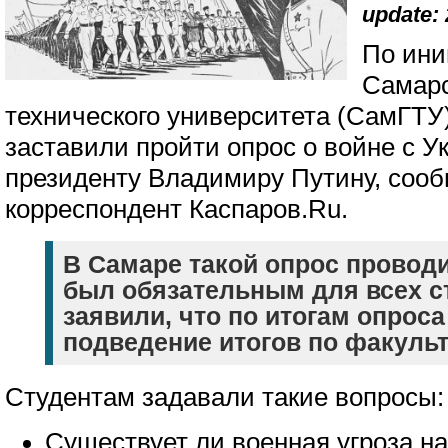
update: 
По ини
Самарс
технического университета (СамГТУ)
заставили пройти опрос о войне с У
президенту Владимиру Путину, сооб
корреспондент Каспаров.Ru.
В Самаре такой опрос провод
был обязательным для всех ст
заявили, что по итогам опроса
подведение итогов по факульт
Студентам задавали такие вопросы:
Существует ли военная угроза н