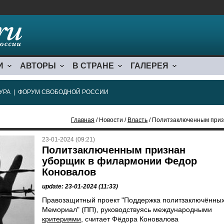
И
АВТОРЫ
В СТРАНЕ
ГАЛЕРЕЯ
УРА
|
ФОРУМ СВОБОДНОЙ РОССИИ
Главная
/ Новости /
Власть
/ Политзаключенным приз
23-01-2024 (09:21)
Политзаключенным признан
уборщик в филармонии Федор
Коновалов
update: 23-01-2024 (11:33)
Правозащитный проект "Поддержка политзаключённых
Мемориал" (ПП), руководствуясь международными
критериями
, считает Фёдора Коновалова