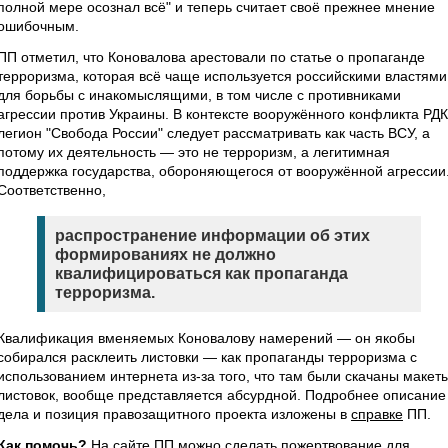
полной мере осознал всё" и теперь считает своё прежнее мнение
ошибочным.
ПП отметил, что Коновалова арестовали по статье о пропаганде
терроризма, которая всё чаще используется российскими властями
для борьбы с инакомыслящими, в том числе с противниками
агрессии против Украины. В контексте вооружённого конфликта РДК
легион "Свобода России" следует рассматривать как часть ВСУ, а
потому их деятельность — это не терроризм, а легитимная
поддержка государства, обороняющегося от вооружённой агрессии
Соответственно,
распространение информации об этих
формированиях не должно
квалифицироваться как пропаганда
терроризма.
Квалификация вменяемых Коновалову намерений — он якобы
собирался расклеить листовки — как пропаганды терроризма с
использованием интернета из-за того, что там были скачаны макет
листовок, вообще представляется абсурдной. Подробнее описание
дела и позиция правозащитного проекта изложены в
справке
ПП.
Как помочь?
На сайте ПП можно
сделать пожертвование
для