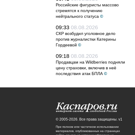
Российские фигуристы массово
стремятся к получению
нейтрального статуса
©
09:33
08.08.2026
СКР возбудил уголовное дело
против журналистки Катерины
Гордеевой
©
09:18
08.08.2026
Продавцам на Wildberries подняли
цену страховки, включив в неё
последствия атак БПЛА
©
© 2005-2026. Все права защищены. v1
При полном или частичном использовании
материалов, опубликованных на страницах