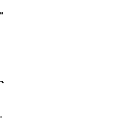
ии
ть
ив