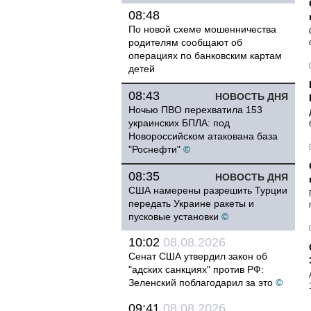
08:48
По новой схеме мошенничества
родителям сообщают об
операциях по банковским картам
детей
08:43
НОВОСТЬ ДНЯ
Ночью ПВО перехватила 153
украинских БПЛА: под
Новороссийском атакована база
"Роснефти"
©
08:35
НОВОСТЬ ДНЯ
США намерены разрешить Турции
передать Украине ракеты и
пусковые установки
©
10:02
08.08.2026
Сенат США утвердил закон об
"адских санкциях" против РФ:
Зеленский поблагодарил за это
©
09:41
08.08.2026