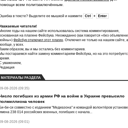
помощи всем политзаключённым.
Ошибка в тексте? Выделите ее мышкой и нажмите
Ctrl
+
Enter
Уважаемые читатели!
Многие годы на нашем сайте использовалась система комментирования,
основанная на плагине Фейсбука. Неожиданно (как говорится «без объявлени
войны»)
Фейсбук отключил этот плагин
. Отключил не только на нашем сайте, 
вообще, у всех.
Таким образом, вы и мы остались без комментариев.
Мы постараемся найти замену комментариям Фейсбука, но на это потребуетс
время.
С уважением,
Редакция
МАТЕРИАЛЫ РАЗДЕЛА
09-08-2026 (09:35)
Число погибших из армии РФ на войне в Украине превысило
полмиллиона человек
Би-би-си совместно с изданием "Медиазона" и командой волонтёров установ
имена 238 014 российских военных, погибших с начала...
09-08-2026 (09:01)