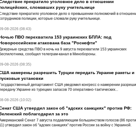
Следствие прекратило уголовное дело в отношении
полицейских, сломавших руку учительнице
Следствие прекратило уголовное дело о превышении полномочий в отношен
сотрудников полиции, которые сломали руку учительнице.
09-08-2026 (08:43)
Ночью ПВО перехватила 153 украинских БПЛА: под
Новороссийском атакована база "Роснефти"
Дежурные средства ПВО в ночь на 9 августа перехватили 153 украинских
беспилотника, сообщил телеграм-канал в Минобороны.
09-08-2026 (08:35)
США намерены разрешить Турции передать Украине ракеты и
пусковые установки
Государственный департамент США уведомил конгресс о намерении разреши
передачу Украине из турецких запасов 70 оперативно-тактических...
08-08-2026 (10:02)
Сенат США утвердил закон об "адских санкциях" против РФ:
Зеленский поблагодарил за это
Американский Сенат 7 августа подавляющим большинством голосов (86 прот
11) утвердил закон об "адских санкциях" против России за войну с Украиной.