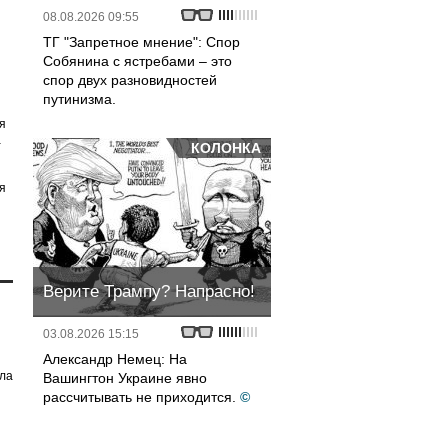
08.08.2026 09:55
ТГ "Запретное мнение": Спор
Собянина с ястребами – это
спор двух разновидностей
путинизма.
я
а
КОЛОНКА
я
Верите Трампу? Напрасно!
03.08.2026 15:15
Александр Немец: На
ила
Вашингтон Украине явно
рассчитывать не приходится.
©