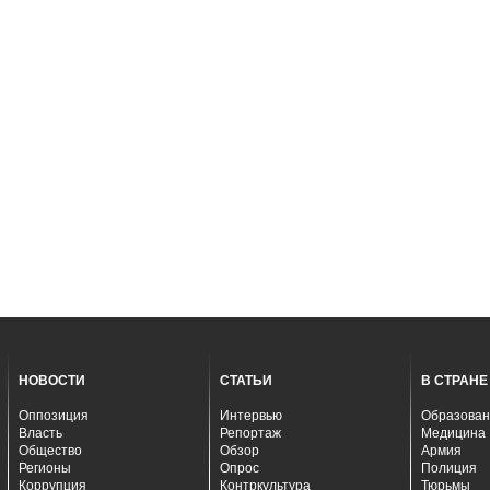
НОВОСТИ
СТАТЬИ
В СТРАНЕ
Оппозиция
Интервью
Образован
Власть
Репортаж
Медицина
Общество
Обзор
Армия
Регионы
Опрос
Полиция
Коррупция
Контркультура
Тюрьмы