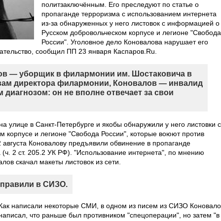
политзаключённым. Его преследуют по статье о
пропаганде терроризма с использованием интернета
из-за обнаруженных у него листовок с информацией о
Русском добровольческом корпусе и легионе "Свобода
России". Уголовное дело Коновалова нарушает его
ательство, сообщил ПП 23 января Каспаров.Ru.
ов — уборщик в филармонии им. Шостаковича в
овам директора филармонии, Коновалов — инвалид
 диагнозом: он не вполне отвечает за свои
на улице в Санкт-Петербурге и якобы обнаружили у него листовки с
 корпусе и легионе "Свобода России", которые воюют против
2 августа Коновалову предъявили обвинение в пропаганде
(ч. 2 ст. 205.2 УК РФ). "Использование интернета", по мнению
алов скачал макеты листовок из сети.
отправили в СИЗО.
Как написали некоторые СМИ, в одном из писем из СИЗО Коновало
написал, что раньше был противником "спецоперации", но затем "в