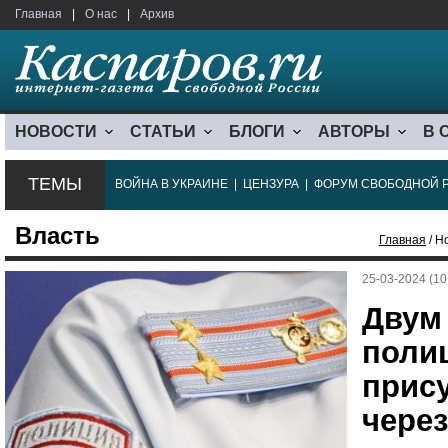
Главная
|
О нас
|
Архив
НОВОСТИ
СТАТЬИ
БЛОГИ
АВТОРЫ
В 
ТЕМЫ
ВОЙНА В УКРАИНЕ
|
ЦЕНЗУРА
|
ФОРУМ СВОБОДНОЙ 
Власть
Главная
/ Н
25-03-2024 (10
Двум
поли
прис
через