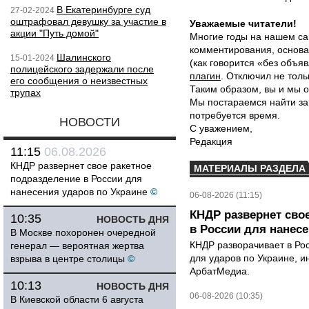
В Екатеринбурге суд
27-02-2024
оштрафовал девушку за участие в
Уважаемые читатели!
акции "Путь домой"
Многие годы на нашем са
комментирования, основа
Шалинского
15-01-2024
(как говорится «без объ
полицейского задержали после
плагин
. Отключил не толь
его сообщения о неизвестных
Таким образом, вы и мы о
трупах
Мы постараемся найти за
потребуется время.
НОВОСТИ
С уважением,
Редакция
11:15
06.08.2026
КНДР развернет свое ракетное
МАТЕРИАЛЫ РАЗДЕЛА
подразделение в России для
нанесения ударов по Украине
©
06-08-2026 (11:15)
КНДР развернет сво
10:35
НОВОСТЬ ДНЯ
в России для нанесе
В Москве похоронен очередной
КНДР разворачивает в Ро
генерал — вероятная жертва
для ударов по Украине, 
взрыва в центре столицы
©
АрбатМедиа.
10:13
НОВОСТЬ ДНЯ
06-08-2026 (10:35)
В Киевской области 6 августа