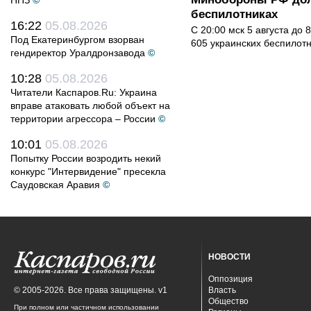
НПЗ
©
беспилотниках
16:22
05.08.2026
С 20:00 мск 5 августа до
Под Екатеринбургом взорван
605 украинских беспилот
гендиректор Уралдронзавода
©
10:28
05.08.2026
Читатели Каспаров.Ru: Украина
вправе атаковать любой объект на
территории агрессора – России
©
10:01
05.08.2026
Попытку России возродить некий
конкурс "Интервидение" пресекла
Саудовская Аравия
©
НОВОСТИ
Оппозиция
© 2005-2026. Все права защищены. v1
Власть
Общество
При полном или частичном использовании