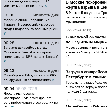
объявлен днем траура по 17
В Москве похоронен
убитым мирным жителям
©
жертва взрыва в це
В Москве 5 августа на Тр
10:00
НОВОСТЬ ДНЯ
секретности прошли похо
Морские линии направления
Ерусалимова.
Турция—Новороссийск массово
вводят надбавки за военные риски
06-08-2026 (10:13)
©
В Киевской области 
по 17 убитым мирн
09:28
НОВОСТЬ ДНЯ
Загрузка авиарейсов между
Массированный ракетно-д
Москвой и Санкт-Петербургом
в ночь на 5 августа 2026 
снизилась на 18%, вина в "Коврах"
42.
©
06-08-2026 (09:28)
09:13
НОВОСТЬ ДНЯ
Загрузка авиарейсо
Минобороны РФ доложило о 605
Петербургом снизила
обнаруженных беспилотниках
©
Трафик на авиарейсах ме
снизился за первую полов
09:04
06.08.2026
написал 6 августа...
Ярославль пережил
массированную атаку дронов:
06-08-2026 (09:13)
есть информация о возгорании на
Минобороны РФ дол