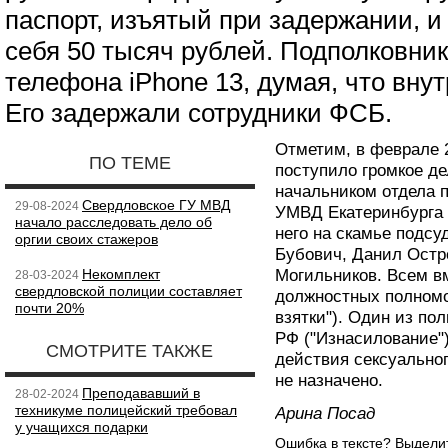
паспорт, изъятый при задержании, и
себя 50 тысяч рублей. Подполковник
телефона iPhone 13, думая, что вну
Его задержали сотрудники ФСБ.
Отметим, в феврале 2
ПО ТЕМЕ
поступило громкое де
начальником отдела п
Свердловское ГУ МВД
29-08-2024
УМВД Екатеринбурга
начало расследовать дело об
него на скамье подс
оргии своих стажеров
Бубович, Данил Остр
Некомплект
Могильников. Всем в
28-03-2024
свердловской полиции составляет
должностных полномоч
почти 20%
взятки"). Один из по
РФ ("Изнасилование")
СМОТРИТЕ ТАКЖЕ
действия сексуальног
не назначено.
Преподававший в
28-02-2024
техникуме полицейский требовал
Арина Посад
у учащихся подарки
Ошибка в тексте? Выдел