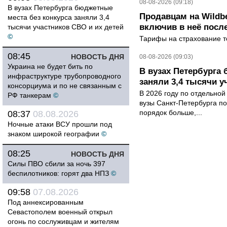
08-08-2026 (09:18)
В вузах Петербурга бюджетные
Продавцам на Wildbe
места без конкурса заняли 3,4
включив в неё посл
тысячи участников СВО и их детей
©
Тарифы на страхование то
08:45
НОВОСТЬ ДНЯ
08-08-2026 (09:03)
Украина не будет бить по
В вузах Петербурга
инфраструктуре трубопроводного
заняли 3,4 тысячи у
консорциума и по не связанным с
В 2026 году по отдельной
РФ танкерам
©
вузы Санкт-Петербурга по
порядок больше,...
08:37
08.08.2026
Ночные атаки ВСУ прошли под
знаком широкой географии
©
08:25
НОВОСТЬ ДНЯ
Силы ПВО сбили за ночь 397
беспилотников: горят два НПЗ
©
09:58
07.08.2026
Под аннексированным
Севастополем военный открыл
огонь по сослуживцам и жителям