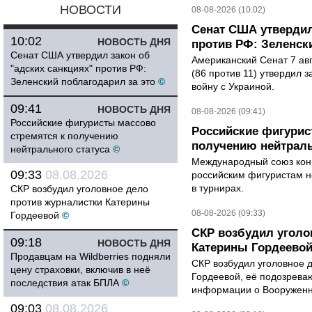
НОВОСТИ
08-08-2026 (10:02)
Сенат США утвердил
10:02
НОВОСТЬ ДНЯ
против РФ: Зеленск
Сенат США утвердил закон об
Американский Сенат 7 ав
"адских санкциях" против РФ:
(86 против 11) утвердил з
Зеленский поблагодарил за это
©
войну с Украиной.
09:41
НОВОСТЬ ДНЯ
08-08-2026 (09:41)
Российские фигуристы массово
Российские фигурис
стремятся к получению
получению нейтраль
нейтрального статуса
©
Международный союз конь
09:33
08.08.2026
российским фигуристам н
в турнирах.
СКР возбудил уголовное дело
против журналистки Катерины
08-08-2026 (09:33)
Гордеевой
©
СКР возбудил уголо
09:18
НОВОСТЬ ДНЯ
Катерины Гордеево
Продавцам на Wildberries подняли
СКР возбудил уголовное 
цену страховки, включив в неё
Гордеевой, её подозрева
последствия атак БПЛА
©
информации о Вооруженн
09:03
08.08.2026