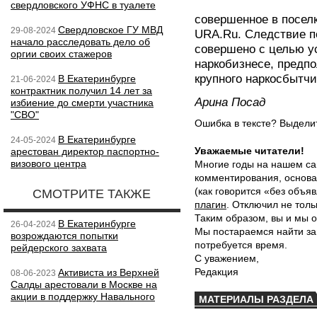
свердловского УФНС в туалете
совершенное в поселк
Свердловское ГУ МВД
29-08-2024
URA.Ru. Следствие по
начало расследовать дело об
совершено с целью ус
оргии своих стажеров
наркобизнесе, предп
крупного наркосбытчи
В Екатеринбурге
21-06-2024
контрактник получил 14 лет за
Арина Посад
избиение до смерти участника
"СВО"
Ошибка в тексте? Выдел
В Екатеринбурге
24-05-2024
Уважаемые читатели!
арестован директор паспортно-
визового центра
Многие годы на нашем са
комментирования, основа
(как говорится «без объ
СМОТРИТЕ ТАКЖЕ
плагин
. Отключил не толь
Таким образом, вы и мы о
В Екатеринбурге
26-04-2024
Мы постараемся найти за
возрождаются попытки
потребуется время.
рейдерского захвата
С уважением,
Редакция
Активиста из Верхней
08-06-2023
Салды арестовали в Москве на
акции в поддержку Навального
МАТЕРИАЛЫ РАЗДЕЛА