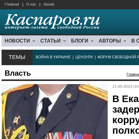
Главная
|
О нас
|
Архив
НОВОСТИ
СТАТЬИ
БЛОГИ
АВТОРЫ
В 
ТЕМЫ
ВОЙНА В УКРАИНЕ
|
ЦЕНЗУРА
|
ФОРУМ СВОБОДНОЙ 
Власть
Главн
21-05-2024 (10
В Ек
задер
корр
полк