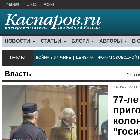
Главная
|
О нас
|
Архив
НОВОСТИ
СТАТЬИ
БЛОГИ
АВТОРЫ
В 
ТЕМЫ
ВОЙНА В УКРАИНЕ
|
ЦЕНЗУРА
|
ФОРУМ СВОБОДНОЙ 
Власть
Главна
21-05-2024 (13
77-ле
приго
колон
"госи