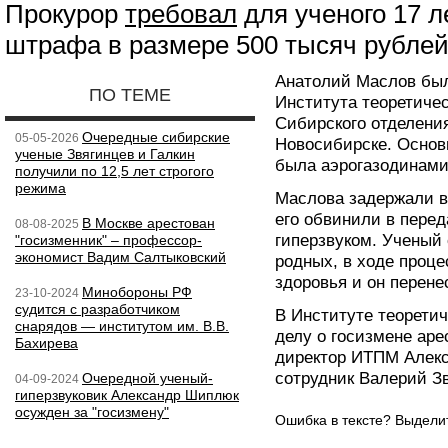
Прокурор
требовал
для ученого 17 
штрафа в размере 500 тысяч рублей
Анатолий Маслов бы
ПО ТЕМЕ
Института теоретиче
Сибирского отделени
Очередные сибирские
05-05-2026
Новосибирске. Основ
ученые Звягинцев и Галкин
была аэрогазодинами
получили по 12,5 лет строгого
режима
Маслова задержали в
его обвинили в перед
В Москве арестован
08-08-2025
гиперзвуком. Ученый 
"госизменник" – профессор-
экономист Вадим Салтыковский
родных, в ходе проце
здоровья и он перене
Минобороны РФ
23-10-2024
судится с разработчиком
В Институте теоретич
снарядов — институтом им. В.В.
делу о госизмене ар
Бахирева
директор ИТПМ Алек
сотрудник Валерий З
Очередной ученый-
04-09-2024
гиперзвуковик Александр Шиплюк
осужден за "госизмену"
Ошибка в тексте? Выдел