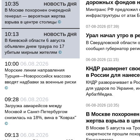
дорожных фондов на
10:35
НОВОСТЬ ДНЯ
Минтранс РФ предложил 
В Москве похоронен очередной
инфраструктуры от атак 
генерал — вероятная жертва
взрыва в центре столицы
©
07-08-2026 (07:39)
10:13
НОВОСТЬ ДНЯ
Урал начал утро в 
В Киевской области 6 августа
В Свердловской области 
объявлен днем траура по 17
сообщил губернатор реги
убитым мирным жителям
©
06-08-2026 (11:15)
10:00
06.08.2026
КНДР развернет сво
Морские линии направления
в России для нанесе
Турция—Новороссийск массово
вводят надбавки за военные риски
КНДР разворачивает в Ро
©
для ударов по Украине, 
АрбатМедиа.
09:28
06.08.2026
Загрузка авиарейсов между
06-08-2026 (10:35)
Москвой и Санкт-Петербургом
В Москве похоронен
снизилась на 18%, вина в "Коврах"
жертва взрыва в це
©
В Москве 5 августа на Тр
секретности прошли похо
09:13
06.08.2026
Ерусалимова.