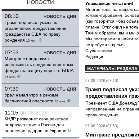
НОВОСТИ
Уважаемые читатели!
Многие годы на нашем са
комментирования, основа
08:10
НОВОСТЬ ДНЯ
(как говорится «без объ
Трамп подписал указы по
плагин
. Отключил не толь
ограничению предоставления
Таким образом, вы и мы о
гражданства США по праву
Мы постараемся найти за
рождения
©
10 мин.
потребуется время.
С уважением,
07:53
НОВОСТЬ ДНЯ
Редакция
Минтранс предложил
использовать средства дорожных
МАТЕРИАЛЫ РАЗДЕЛА
фондов на защиту дорог от БПЛА
©
25 мин.
07-08-2026 (08:10)
07:39
НОВОСТЬ ДНЯ
Трамп подписал ука
Урал начал утро в режиме
предоставления гра
беспилотной опасности
©
40 мин.
Президент США Дональд Т
направленные на ограни
11:15
06.08.2026
праву рождения.
КНДР развернет свое ракетное
подразделение в России для
07-08-2026 (07:53)
нанесения ударов по Украине
©
Минтранс предложил