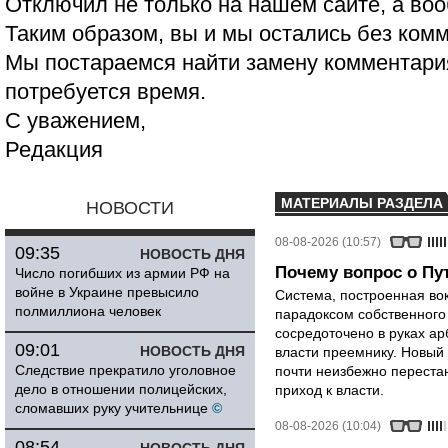
Отключил не только на нашем сайте, а воо
Таким образом, вы и мы остались без ком
Мы постараемся найти замену комментария
потребуется время.
С уважением,
Редакция
МАТЕРИАЛЫ РАЗДЕЛА
НОВОСТИ
08-08-2026 (10:57)
09:35
НОВОСТЬ ДНЯ
Почему вопрос о Пут
Число погибших из армии РФ на
войне в Украине превысило
Система, построенная вок
полмиллиона человек
парадоксом собственного
сосредоточено в руках ар
09:01
НОВОСТЬ ДНЯ
власти преемнику. Новый 
Следствие прекратило уголовное
почти неизбежно перестан
дело в отношении полицейских,
приход к власти.
сломавших руку учительнице
©
08-08-2026 (10:04)
08:54