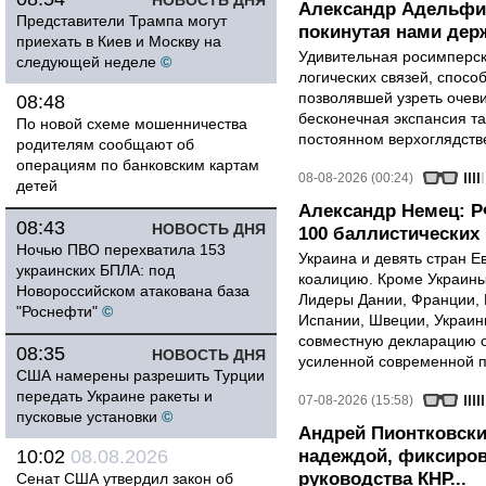
НОВОСТЬ ДНЯ
Александр Адельфи
Представители Трампа могут
покинутая нами держ
приехать в Киев и Москву на
Удивительная росимперск
следующей неделе
©
логических связей, спосо
позволявшей узреть очев
08:48
бесконечная экспансия т
По новой схеме мошенничества
постоянном верхоглядств
родителям сообщают об
операциям по банковским картам
08-08-2026 (00:24)
детей
Александр Немец: Р
08:43
НОВОСТЬ ДНЯ
100 баллистических 
Ночью ПВО перехватила 153
Украина и девять стран 
украинских БПЛА: под
коалицию. Кроме Украины,
Новороссийском атакована база
Лидеры Дании, Франции, 
"Роснефти"
©
Испании, Швеции, Украин
совместную декларацию о
08:35
НОВОСТЬ ДНЯ
усиленной современной п
США намерены разрешить Турции
передать Украине ракеты и
07-08-2026 (15:58)
пусковые установки
©
Андрей Пионтковски
10:02
08.08.2026
надеждой, фиксиров
руководства КНР...
Сенат США утвердил закон об