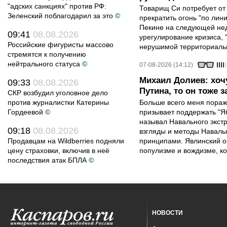
"адских санкциях" против РФ:
Товарищ Си потребует от
Зеленский поблагодарил за это
©
прекратить огонь "по лини
Пекине на следующей нед
09:41
08.08.2026
урегулирование кризиса, 
Российские фигуристы массово
нерушимой территориальн
стремятся к получению
нейтрального статуса
©
07-08-2026 (14:12)
Михаил Долиев: хочу
09:33
08.08.2026
Путина, то он тоже з
СКР возбудил уголовное дело
против журналистки Катерины
Больше всего меня поража
Гордеевой
©
призывает поддержать "Яб
называл Навального экст
09:18
08.08.2026
взгляды и методы Наваль
Продавцам на Wildberries подняли
принципами. Явлинский о
цену страховки, включив в неё
популизме и вождизме, ко
последствия атак БПЛА
©
НОВОСТИ