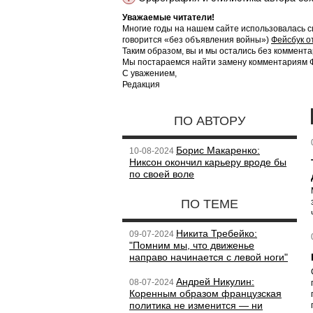
Уважаемые читатели!
Многие годы на нашем сайте использовалась с
говорится «без объявления войны»)
Фейсбук о
Таким образом, вы и мы остались без коммента
Мы постараемся найти замену комментариям Фе
С уважением,
Редакция
ПО АВТОРУ
Борис Макаренко:
10-08-2024
Никсон окончил карьеру вроде бы
по своей воле
ПО ТЕМЕ
Никита Требейко:
09-07-2024
"Помним мы, что движенье
направо начинается с левой ноги"
Андрей Никулин:
08-07-2024
Коренным образом французская
политика не изменится — ни