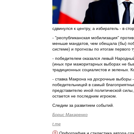
сдвинулся к центру, а избиратель - в ст
- "республиканская мобилизация" против 
меньше мандатов, чем обещала (бы) поб
системе) и прогнозы по итогам первого 
- победителем оказался левый Народный 
(иных при мажоритарных выборах не быв
традиционных социалистов и зеленых. Ко
- ставка Макрона на досрочные выборы - 
победительницей в самый благоприятный
представителю иной политической силы,
остается не последним игроком.
Следим за развитием событий.
Борис Макаренко
t.me
!
Орфография и стилистика автора со