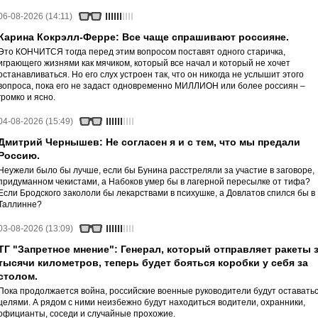
06-08-2026 (14:11)
Карина Кокрэлл-Ферре: Все чаще спрашивают россияне.
Это КОНЧИТСЯ тогда перед этим вопросом поставят одного старичка,
играющего жизнями как мячиком, который все начал и который не хочет
останавливаться. Но его слух устроен так, что он никогда не услышит этого
вопроса, пока его не задаст одновременно МИЛЛИОН или более россиян –
громко и ясно.
04-08-2026 (15:49)
Дмитрий Чернышев: Не согласен я и с тем, что мы предали
Россию.
Неужели было бы лучше, если бы Бунина расстреляли за участие в заговоре,
придуманном чекистами, а Набоков умер бы в лагерной пересылке от тифа?
Если Бродского закололи бы лекарствами в психушке, а Довлатов спился бы в
Таллинне?
03-08-2026 (13:09)
ТГ "Запретное мнение": Генерал, который отправляет ракеты 
тысячи километров, теперь будет бояться коробки у себя за
столом.
Пока продолжается война, российские военные руководители будут оставать
целями. А рядом с ними неизбежно будут находиться водители, охранники,
официанты, соседи и случайные прохожие.