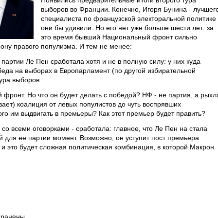
Появились предварительные итоги второго тура
выборов во Франции. Конечно, Игоря Бунина - лучшег
специалиста по французской электоральной политике 
они бы удивили. Но его нет уже больше шести лет: за
это время бывший Национальный фронт сильно
орону правого популизма. И тем не менее:
партии Ле Пен сработала хотя и не в полную силу: у них куда
еда на выборах в Европарламент (по другой избирательной
тура выборов.
фронт. Но что он будет делать с победой? НФ - не партия, а рыхл
ает) коалиция от левых популистов до чуть воспрявших
го им выдвигать в премьеры? Как этот премьер будет править?
со всеми оговорками - сработала: главное, что Ле Пен на стала
 для ее партии момент. Возможно, он уступит пост премьера
 и это будет сложная политическая комбинация, в которой Макрон
хранены