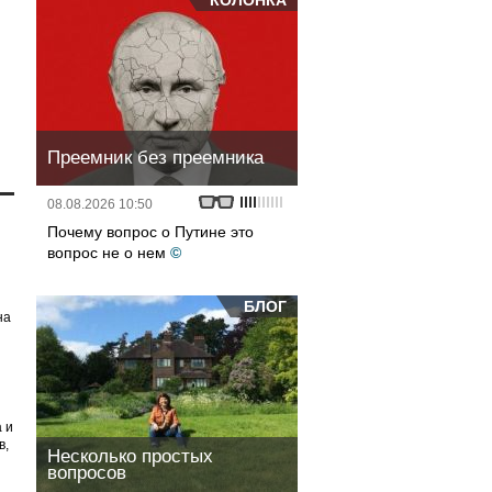
КОЛОНКА
Преемник без преемника
08.08.2026 10:50
Почему вопрос о Путине это
вопрос не о нем
©
р
БЛОГ
на
 и
в,
Несколько простых
вопросов