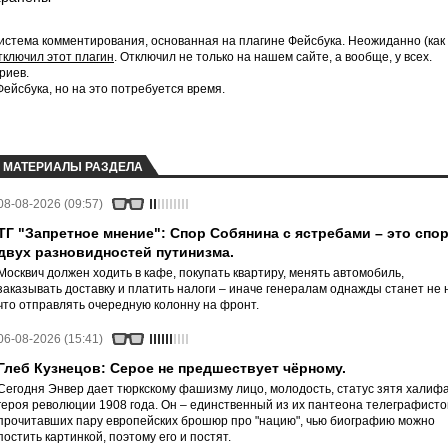
истема комментирования, основанная на плагине Фейсбука. Неожиданно (как
тключил этот плагин
. Отключил не только на нашем сайте, а вообще, у всех.
риев.
йсбука, но на это потребуется время.
МАТЕРИАЛЫ РАЗДЕЛА
08-08-2026 (09:57)
ТГ "Запретное мнение": Спор Собянина с ястребами – это спо
двух разновидностей путинизма.
Москвич должен ходить в кафе, покупать квартиру, менять автомобиль,
заказывать доставку и платить налоги – иначе генералам однажды станет не 
что отправлять очередную колонну на фронт.
06-08-2026 (15:41)
Глеб Кузнецов: Серое не предшествует чёрному.
Сегодня Энвер дает тюркскому фашизму лицо, молодость, статус зятя халифа
героя революции 1908 года. Он – единственный из их пантеона телеграфисто
прочитавших пару европейских брошюр про "нацию", чью биографию можно
постить картинкой, поэтому его и постят.