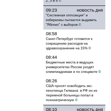
2, 3 и 4
©
09:23
НОВОСТЬ ДНЯ
"Системная оппозиция" и
избиркомы пытаются выдавить
"Яблоко" с выборов
©
08:58
Санкт-Петербург готовится к
сокращению расходов на
здравоохранение на 15%
©
08:44
Бюджетные места в ведущих
университетах России уходят
олимпиадникам и по спецквоте
©
08:26
США просят освободить экс-
пехотинца Гилмана: в РФ он из
тюремной больницы попал в
психиатрическую
©
08:10
НОВОСТЬ ДНЯ