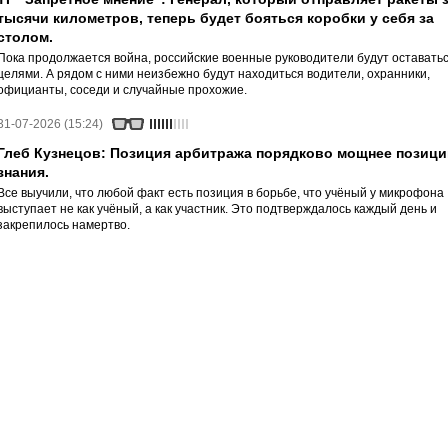
тысячи километров, теперь будет бояться коробки у себя за
столом.
Пока продолжается война, российские военные руководители будут оставать
целями. А рядом с ними неизбежно будут находиться водители, охранники,
официанты, соседи и случайные прохожие.
31-07-2026 (15:24)
Глеб Кузнецов: Позиция арбитража порядково мощнее позици
знания.
Все выучили, что любой факт есть позиция в борьбе, что учёный у микрофона
выступает не как учёный, а как участник. Это подтверждалось каждый день и
закрепилось намертво.