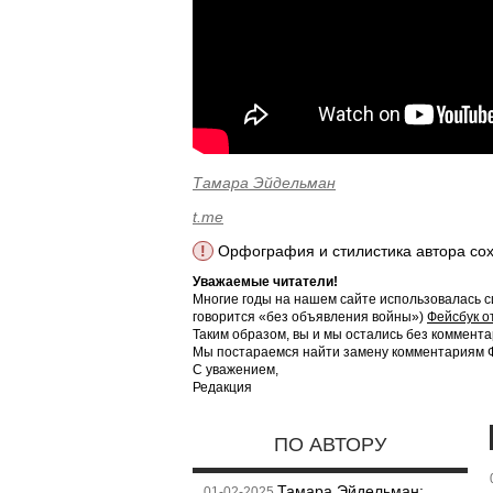
Тамара Эйдельман
t.me
!
Орфография и стилистика автора со
Уважаемые читатели!
Многие годы на нашем сайте использовалась с
говорится «без объявления войны»)
Фейсбук о
Таким образом, вы и мы остались без коммента
Мы постараемся найти замену комментариям Фе
С уважением,
Редакция
ПО АВТОРУ
Тамара Эйдельман:
01-02-2025