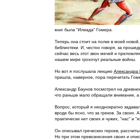
книг была "Илиада" Гомера.
Теперь она стоит на полке в моей новой
библиотеки. И, честно говоря, за проше
сейчас весь этот звон мечей и преломл
нашем мире грохочут реальные войны.
Но вот я послушала лекцию
Александра 
пришла, наверное, пора перечитать Гом
Александр Баунов посмотрел на древнюю
что раньше мало обращали внимание, а е
Вопрос, который я неоднократно задавал
вроде бы ясно, что за греков. За своих. 
практически нет своих и чужих, "нас" и "и
Он описывал греческих героев, рассчиты
Но при этом превознесения своих и опис