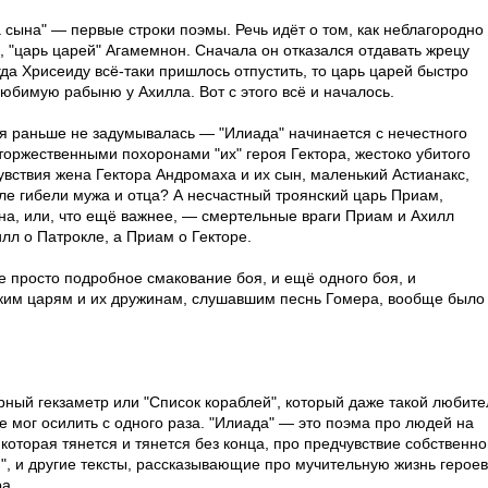
а сына" — первые строки поэмы. Речь идёт о том, как неблагородно
, "царь царей" Агамемнон. Сначала он отказался отдавать жрецу
гда Хрисеиду всё-таки пришлось отпустить, то царь царей быстро
юбимую рабыню у Ахилла. Вот с этого всё и началось.
 я раньше не задумывалась — "Илиада" начинается с нечестного
 торжественными похоронами "их" героя Гектора, жестоко убитого
увствия жена Гектора Андромаха и их сын, маленький Астианакс,
ле гибели мужа и отца? А несчастный троянский царь Приам,
а, или, что ещё важнее, — смертельные враги Приам и Ахилл
лл о Патрокле, а Приам о Гекторе.
не просто подробное смакование боя, и ещё одного боя, и
ким царям и их дружинам, слушавшим песнь Гомера, вообще было
рный гекзаметр или "Список кораблей", который даже такой любите
е мог осилить с одного раза. "Илиада" — это поэма про людей на
 которая тянется и тянется без конца, про предчувствие собственн
я", и другие тексты, рассказывающие про мучительную жизнь героев
а.