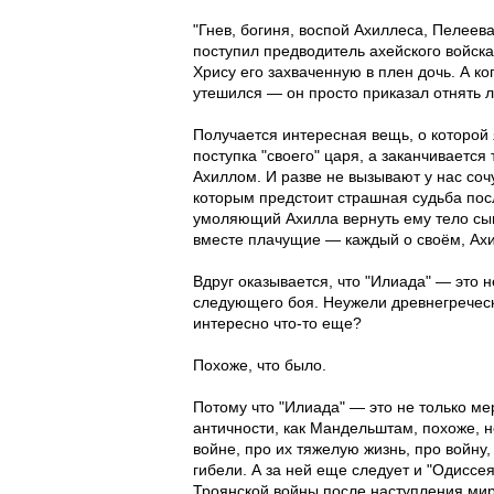
"Гнев, богиня, воспой Ахиллеса, Пелеев
поступил предводитель ахейского войска
Хрису его захваченную в плен дочь. А ко
утешился — он просто приказал отнять л
Получается интересная вещь, о которой
поступка "своего" царя, а заканчивается
Ахиллом. И разве не вызывают у нас соч
которым предстоит страшная судьба пос
умоляющий Ахилла вернуть ему тело сын
вместе плачущие — каждый о своём, Ахи
Вдруг оказывается, что "Илиада" — это 
следующего боя. Неужели древнегречес
интересно что-то еще?
Похоже, что было.
Потому что "Илиада" — это не только ме
античности, как Мандельштам, похоже, н
войне, про их тяжелую жизнь, про войну,
гибели. А за ней еще следует и "Одиссе
Троянской войны после наступления мир