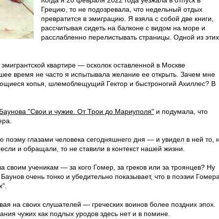
Когда я 20 февраля 2022 года уезжала в отпуск в
Грецию, то не подозревала, что недельный отдых
превратится в эмиграцию. Я взяла с собой две книги,
рассчитывая сидеть на балконе с видом на море и
расслабленно перелистывать страницы. Одной из этих
, эмигрантской квартире — осколок оставленной в Москве
дшее время не часто я испытывала желание ее открыть. Зачем мне
яющиеся копья, шлемоблещущий Гектор и быстроногий Ахиллес? В
Баунова "Свои и чужие. От Трои до Мариуполя"
и подумала, что
ера.
 поэму глазами человека сегодняшнего дня — и увидел в ней то, 
сли и обращали, то не ставили в контекст нашей жизни.
а своим ученикам — за кого Гомер, за греков или за троянцев? Ну
А Баунов очень тонко и убедительно показывает, что в поэзии Гомер
х".
вая на своих слушателей — греческих воинов более поздних эпох.
ания чужих как подлых уродов здесь нет и в помине.