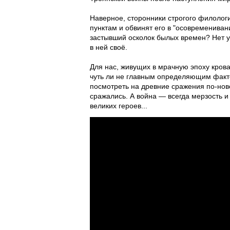
Наверное, сторонники строгого филологи
пунктам и обвинят его в "осовремениван
застывший осколок былых времен? Нет уж
в ней своё.
Для нас, живущих в мрачную эпоху кровав
чуть ли не главным определяющим факт
посмотреть на древние сражения по-нов
сражались. А война — всегда мерзость и
великих героев...