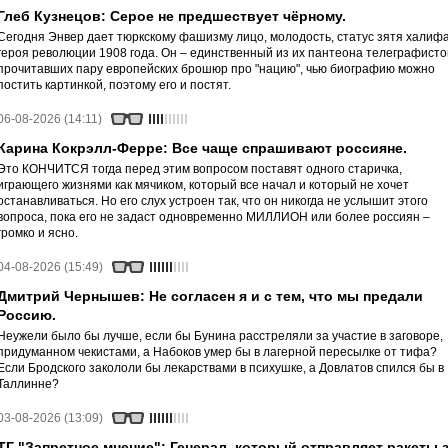
Глеб Кузнецов: Серое не предшествует чёрному.
Сегодня Энвер дает тюркскому фашизму лицо, молодость, статус зятя халифа
героя революции 1908 года. Он – единственный из их пантеона телеграфисто
прочитавших пару европейских брошюр про "нацию", чью биографию можно
постить картинкой, поэтому его и постят.
06-08-2026 (14:11)
Карина Кокрэлл-Ферре: Все чаще спрашивают россияне.
Это КОНЧИТСЯ тогда перед этим вопросом поставят одного старичка,
играющего жизнями как мячиком, который все начал и который не хочет
останавливаться. Но его слух устроен так, что он никогда не услышит этого
вопроса, пока его не задаст одновременно МИЛЛИОН или более россиян –
громко и ясно.
04-08-2026 (15:49)
Дмитрий Чернышев: Не согласен я и с тем, что мы предали
Россию.
Неужели было бы лучше, если бы Бунина расстреляли за участие в заговоре,
придуманном чекистами, а Набоков умер бы в лагерной пересылке от тифа?
Если Бродского закололи бы лекарствами в психушке, а Довлатов спился бы в
Таллинне?
03-08-2026 (13:09)
ТГ "Запретное мнение": Генерал, который отправляет ракеты 