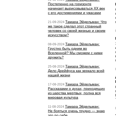
Постепенно на горизонте
начинает вырисовываться ХХ век
с его достижениями и ужасами
Тамара Эйдельман: Что
21-09-2024
же такое сделал этот странный
человек со своей жизнью и своим
искусством?
Тамара Эйдельман:
08-09-2024
Грустно быть одним во
Вселенной? Мы сможем с ними
дружить?
Тамара Эйдельман:
25-08-2024
Дело Дрейфуса как зеркало всей
нашей жизни
Тамара Эйдельман:
17-08-2024
Рассказами о духах, приходящих
из царства мертвых, полна вся
мировая культура
Тамара Эйдельман:
11-08-2024
Не бояться очень трудно — знаю
это по себе