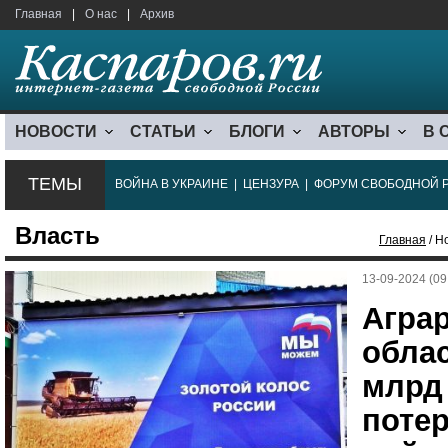
Главная
|
О нас
|
Архив
НОВОСТИ
СТАТЬИ
БЛОГИ
АВТОРЫ
В 
ТЕМЫ
ВОЙНА В УКРАИНЕ
|
ЦЕНЗУРА
|
ФОРУМ СВОБОДНОЙ 
Власть
Главная
/ Н
13-09-2024 (09
Агра
облас
млрд
потер