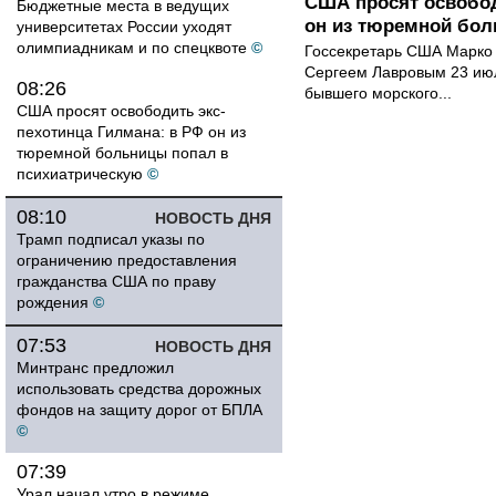
США просят освобод
Бюджетные места в ведущих
он из тюремной бол
университетах России уходят
олимпиадникам и по спецквоте
©
Госсекретарь США Марко 
Сергеем Лавровым 23 ию
08:26
бывшего морского...
США просят освободить экс-
пехотинца Гилмана: в РФ он из
тюремной больницы попал в
психиатрическую
©
08:10
НОВОСТЬ ДНЯ
Трамп подписал указы по
ограничению предоставления
гражданства США по праву
рождения
©
07:53
НОВОСТЬ ДНЯ
Минтранс предложил
использовать средства дорожных
фондов на защиту дорог от БПЛА
©
07:39
Урал начал утро в режиме