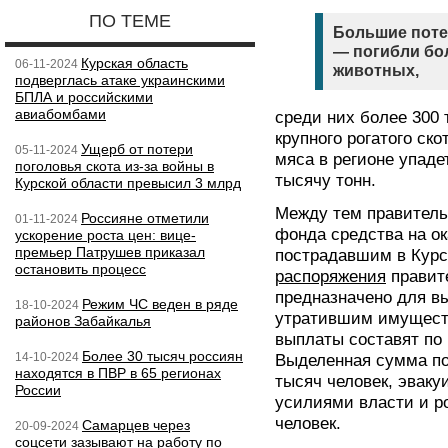
ПО ТЕМЕ
Большие поте
— погибли бол
Курская область
06-11-2024
животных,
подверглась атаке украинскими
БПЛА и российскими
авиабомбами
среди них более 300 
крупного рогатого ск
Ущерб от потери
05-11-2024
мяса в регионе упаде
поголовья скота из-за войны в
тысячу тонн.
Курской области превысил 3 млрд
Между тем правитель
Россияне отметили
01-11-2024
фонда средства на о
ускорение роста цен: вице-
премьер Патрушев приказал
пострадавшим в Курс
остановить процесс
распоряжения
правите
предназначено для в
Режим ЧС веден в ряде
18-10-2024
утратившим имуществ
районов Забайкалья
выплаты составят по 
Более 30 тысяч россиян
14-10-2024
Выделенная сумма по
находятся в ПВР в 65 регионах
тысяч человек, эваку
России
усилиями власти и р
человек.
Самарцев через
20-09-2024
соцсети зазывают на работу по