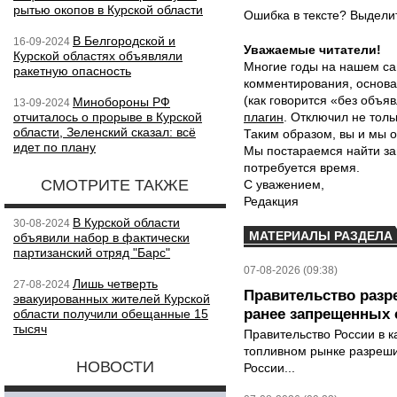
рытью окопов в Курской области
Ошибка в тексте? Выдел
В Белгородской и
16-09-2024
Уважаемые читатели!
Курской областях объявляли
Многие годы на нашем са
ракетную опасность
комментирования, основа
(как говорится «без объ
Минобороны РФ
13-09-2024
отчиталось о прорыве в Курской
плагин
. Отключил не толь
области, Зеленский сказал: всё
Таким образом, вы и мы о
идет по плану
Мы постараемся найти за
потребуется время.
СМОТРИТЕ ТАКЖЕ
С уважением,
Редакция
В Курской области
30-08-2024
МАТЕРИАЛЫ РАЗДЕЛА
объявили набор в фактически
партизанский отряд "Барс"
07-08-2026 (09:38)
Лишь четверть
27-08-2024
Правительство разр
эвакуированных жителей Курской
ранее запрещенных с
области получили обещанные 15
тысяч
Правительство России в к
топливном рынке разрешил
НОВОСТИ
России...