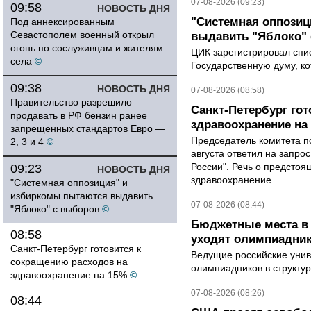
07-08-2026 (09:23)
09:58
НОВОСТЬ ДНЯ
"Системная оппози
Под аннексированным
Севастополем военный открыл
выдавить "Яблоко"
огонь по сослуживцам и жителям
ЦИК зарегистрировал спис
села
©
Государственную думу, ко
09:38
НОВОСТЬ ДНЯ
07-08-2026 (08:58)
Правительство разрешило
Санкт-Петербург го
продавать в РФ бензин ранее
здравоохранение на
запрещенных стандартов Евро —
Председатель комитета п
2, 3 и 4
©
августа ответил на запро
России". Речь о предсто
09:23
НОВОСТЬ ДНЯ
здравоохранение.
"Системная оппозиция" и
избиркомы пытаются выдавить
07-08-2026 (08:44)
"Яблоко" с выборов
©
Бюджетные места в 
08:58
уходят олимпиадник
Санкт-Петербург готовится к
Ведущие российские унив
сокращению расходов на
олимпиадников в структу
здравоохранение на 15%
©
07-08-2026 (08:26)
08:44