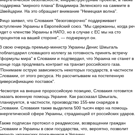
поддержка "мирного плана" Владимира Зеленского на саммите в
Швейцарии. На это обращает внимание "Немецкая волна".
Фицо заявил, что Словакия "безоговорочно" поддерживает
вступление Украины в Европейский союз. "Мы сдержанны, когда ре
идет о членстве Украины в НАТО, но в случае с ЕС мы на сто
процентов на вашей стороне", — подчеркнул он.
В свою очередь премьер-министр Украины Денис Шмыгаль
поблагодарил словацкого коллегу за готовность принять встречу
"формулы мира" в Словакии и подтвердил, что Украина не станет в
конце года продлевать контракт на транзит российского газа.
"Понимаем острую зависимость некоторых государств, в частности
Словакии, от этого ресурса. Но рассчитываем на постепенную
диверсификацию поставок".
Несмотря на внешне пророссийскую позицию, Словакия готовится
оказать военную помощь Украине. Как рассказал Шмыгаль,
планируется, в частности, производство 155-мм снарядов в
Словакии. Словакия также выделила 500 тысяч евро на помощь
энергетической сфере Украины, страдающей от российских ударов.
Также подписан протокол о реадмиссии, возвращении граждан
Словакии и Украины в свои государства, что, вероятно, позволит
вернуть украинских призывников в Украину.