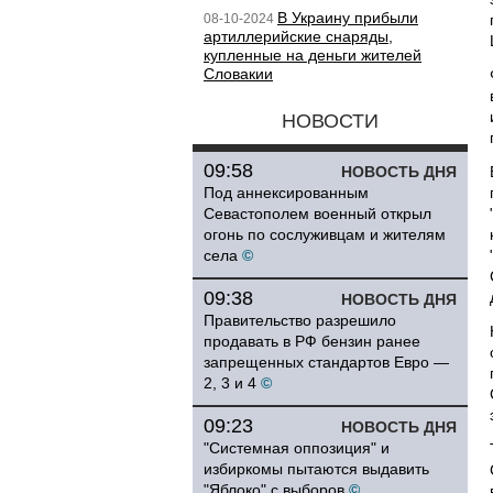
В Украину прибыли
08-10-2024
артиллерийские снаряды,
купленные на деньги жителей
Словакии
НОВОСТИ
09:58
НОВОСТЬ ДНЯ
Под аннексированным
Севастополем военный открыл
огонь по сослуживцам и жителям
села
©
09:38
НОВОСТЬ ДНЯ
Правительство разрешило
продавать в РФ бензин ранее
запрещенных стандартов Евро —
2, 3 и 4
©
09:23
НОВОСТЬ ДНЯ
"Системная оппозиция" и
избиркомы пытаются выдавить
"Яблоко" с выборов
©