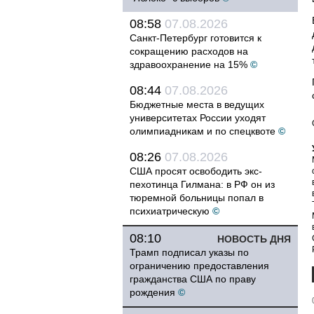
08:58
07.08.2026
Санкт-Петербург готовится к
сокращению расходов на
здравоохранение на 15%
©
08:44
07.08.2026
Бюджетные места в ведущих
университетах России уходят
олимпиадникам и по спецквоте
©
08:26
07.08.2026
США просят освободить экс-
пехотинца Гилмана: в РФ он из
тюремной больницы попал в
психиатрическую
©
08:10
НОВОСТЬ ДНЯ
Трамп подписал указы по
ограничению предоставления
гражданства США по праву
рождения
©