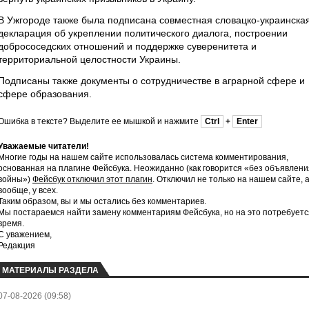
В Ужгороде также была подписана совместная словацко-украинска
декларация об укреплении политического диалога, построении
добрососедских отношений и поддержке суверенитета и
территориальной целостности Украины.
Подписаны также документы о сотрудничестве в аграрной сфере и
сфере образования.
Ошибка в тексте? Выделите ее мышкой и нажмите
Ctrl
+
Enter
Уважаемые читатели!
Многие годы на нашем сайте использовалась система комментирования,
основанная на плагине Фейсбука. Неожиданно (как говорится «без объявлени
войны»)
Фейсбук отключил этот плагин
. Отключил не только на нашем сайте, 
вообще, у всех.
Таким образом, вы и мы остались без комментариев.
Мы постараемся найти замену комментариям Фейсбука, но на это потребуетс
время.
С уважением,
Редакция
МАТЕРИАЛЫ РАЗДЕЛА
07-08-2026 (09:58)