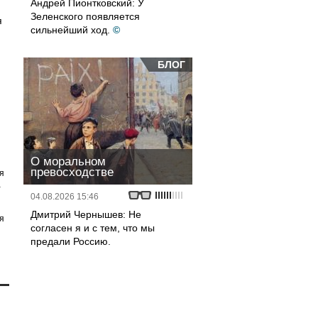
Андрей Пионтковский: У
Зеленского появляется
я
сильнейший ход.
©
БЛОГ
О моральном
превосходстве
я
а
04.08.2026 15:46
Дмитрий Чернышев: Не
я
согласен я и с тем, что мы
предали Россию.