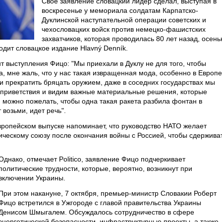
Свое заявление словацкий лидер сделал, выступая в
воскресенье у мемориала солдатам Карпатско-
Дуклинской наступательной операции советских и
чехословацких войск против немецко-фашистских
захватчиков, которая проводилась 80 лет назад, осен
одит словацкое издание Hlavný Denník.
 выступления Фицо: "Мы приехали в Дуклу не для того, чтобы
а, мне жаль, что у нас такая извращенная мода, особенно в Европе
 и прекратить бряцать оружием, даже в соседних государствах мы
приветствия и видим важные материальные решения, которые
 можно пожелать, чтобы одна такая ракета разбила фонтан в
 возьми, идет речь".
европейском выпуске напоминает, что руководство НАТО желает
ческому союзу после окончания войны с Россией, чтобы сдержива
Однако, отмечает Politico, заявление Фицо подчеркивает
политические трудности, которые, вероятно, возникнут при
включении Украины.
При этом накануне, 7 октября, премьер-министр Словакии Роберт
Фицо встретился в Ужгороде с главой правительства Украины
Денисом Шмыгалем. Обсуждалось сотрудничество в сфере
энергетической безопасности, инфраструктурные проекты, а также