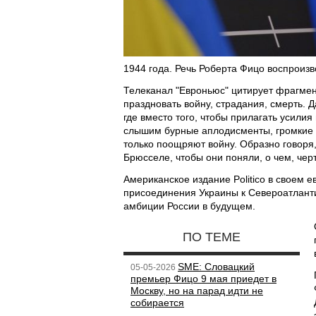
1944 года. Речь Роберта Фицо воспроизв
Телеканал "Евроньюс" цитирует фрагмент
праздновать войну, страдания, смерть. Д
где вместо того, чтобы прилагать усилия
слышим бурные аплодисменты, громкие 
только поощряют войну. Образно говоря,
Брюсселе, чтобы они поняли, о чем, черт
Американское издание Politico в своем 
присоединения Украины к Североатланти
амбиции России в будущем.
ПО ТЕМЕ
SME: Словацкий
05-05-2026
премьер Фицо 9 мая приедет в
Москву, но на парад идти не
собирается