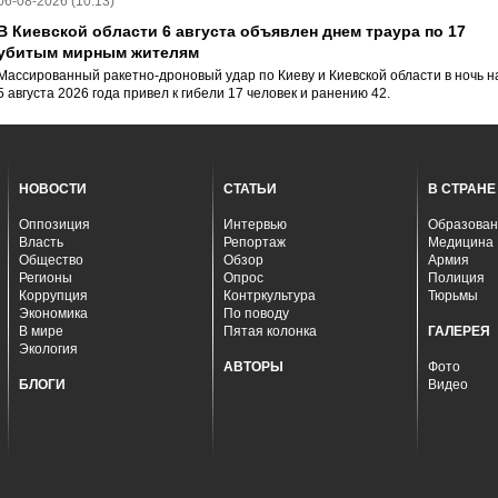
06-08-2026 (10:13)
В Киевской области 6 августа объявлен днем траура по 17
убитым мирным жителям
Массированный ракетно-дроновый удар по Киеву и Киевской области в ночь н
5 августа 2026 года привел к гибели 17 человек и ранению 42.
НОВОСТИ
СТАТЬИ
В СТРАНЕ
Оппозиция
Интервью
Образован
Власть
Репортаж
Медицина
Общество
Обзор
Армия
Регионы
Опрос
Полиция
Коррупция
Контркультура
Тюрьмы
Экономика
По поводу
В мире
Пятая колонка
ГАЛЕРЕЯ
Экология
АВТОРЫ
Фото
БЛОГИ
Видео