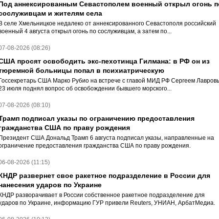
Под аннексированным Севастополем военный открыл огонь п
сослуживцам и жителям села
В селе Хмельницкое недалеко от аннексированного Севастополя российский
военный 4 августа открыл огонь по сослуживцам, а затем по...
07-08-2026 (08:26)
США просят освободить экс-пехотинца Гилмана: в РФ он из
тюремной больницы попал в психиатрическую
Госсекретарь США Марко Рубио на встрече с главой МИД РФ Сергеем Лавров
23 июля поднял вопрос об освобождении бывшего морского...
07-08-2026 (08:10)
Трамп подписал указы по ограничению предоставления
гражданства США по праву рождения
Президент США Дональд Трамп 6 августа подписал указы, направленные на
ограничение предоставления гражданства США по праву рождения.
06-08-2026 (11:15)
КНДР развернет свое ракетное подразделение в России для
нанесения ударов по Украине
КНДР разворачивает в России собственное ракетное подразделение для
ударов по Украине, информацию ГУР привели Reuters, УНИАН, АрбатМедиа.