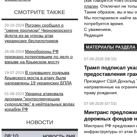
(как говорится «без объ
плагин
. Отключил не толь
СМОТРИТЕ ТАКЖЕ
Таким образом, вы и мы о
Мы постараемся найти за
потребуется время.
Рогозин сообщил о
20-10-2024
С уважением,
"смене прописки" Черноморского
Редакция
флота из-за угрозы атак
украинских беспилотников
МАТЕРИАЛЫ РАЗДЕЛА
Минобороны РФ
26-08-2024
признано потерпевшим по делу о
07-08-2026 (08:10)
взрыве на Крымском мосту
Трамп подписал ука
В годовщину подрыва
19-07-2024
предоставления гра
Крымского моста в атаку были
Президент США Дональд Т
направлены 19 украинских БПЛА
направленные на ограни
праву рождения.
Украина атаковала
01-08-2023
дронами "контролирующие
судоходство" в нейтральных водах
07-08-2026 (07:53)
корабли РФ
Минтранс предложил
дорожных фондов на
НОВОСТИ
Минтранс РФ предложил 
инфраструктуры от атак 
08:10
НОВОСТЬ ДНЯ