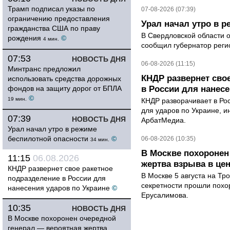
Трамп подписал указы по
07-08-2026 (07:39)
ограничению предоставления
Урал начал утро в 
гражданства США по праву
В Свердловской области 
рождения
©
4 мин.
сообщил губернатор реги
07:53
НОВОСТЬ ДНЯ
06-08-2026 (11:15)
Минтранс предложил
КНДР развернет сво
использовать средства дорожных
фондов на защиту дорог от БПЛА
в России для нанесе
©
19 мин.
КНДР разворачивает в Ро
для ударов по Украине, 
07:39
НОВОСТЬ ДНЯ
АрбатМедиа.
Урал начал утро в режиме
беспилотной опасности
©
06-08-2026 (10:35)
34 мин.
В Москве похоронен
11:15
06.08.2026
жертва взрыва в це
КНДР развернет свое ракетное
В Москве 5 августа на Тр
подразделение в России для
секретности прошли похо
нанесения ударов по Украине
©
Ерусалимова.
10:35
НОВОСТЬ ДНЯ
В Москве похоронен очередной
генерал — вероятная жертва