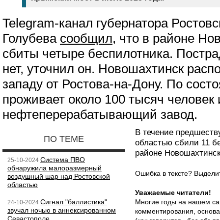
Telegram-канал губернатора Ростов
Голубева
сообщил
, что в районе Н
сбиты четыре беспилотника. Постр
нет, уточнил он. Новошахтинск распо
западу от Ростова-на-Дону. По состо
проживает около 100 тысяч человек 
нефтеперерабатывающий завод.
В течение предшеств
ПО ТЕМЕ
областью сбили 11 бе
районе Новошахтинск
Система ПВО
25-10-2024
обнаружила малоразмерный
Ошибка в тексте? Выдел
воздушный шар над Ростовской
областью
Уважаемые читатели!
Сигнал "баллистика"
Многие годы на нашем са
24-10-2024
звучал ночью в аннексированном
комментирования, основа
Севастополе