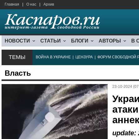
Главная
|
О нас
|
Архив
НОВОСТИ
СТАТЬИ
БЛОГИ
АВТОРЫ
В 
ТЕМЫ
ВОЙНА В УКРАИНЕ
|
ЦЕНЗУРА
|
ФОРУМ СВОБОДНОЙ 
Власть
23-10-2024 (07
Укра
атаки
анне
update: 