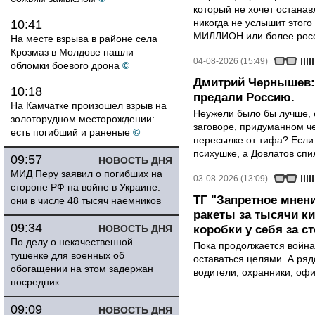
который не хочет останавл
никогда не услышит этого
10:41
МИЛЛИОН или более росси
На месте взрыва в районе села
Крозмаз в Молдове нашли
04-08-2026 (15:49)
обломки боевого дрона
©
Дмитрий Чернышев: 
10:18
предали Россию.
На Камчатке произошел взрыв на
Неужели было бы лучше, 
золоторудном месторождении:
заговоре, придуманном че
есть погибший и раненые
©
пересылке от тифа? Если
психушке, а Довлатов спи
09:57
НОВОСТЬ ДНЯ
МИД Перу заявил о погибших на
03-08-2026 (13:09)
стороне РФ на войне в Украине:
ТГ "Запретное мнени
они в числе 48 тысяч наемников
ракеты за тысячи ки
09:34
НОВОСТЬ ДНЯ
коробки у себя за с
По делу о некачественной
Пока продолжается война
тушенке для военных об
оставаться целями. А ряд
обогащении на этом задержан
водители, охранники, оф
посредник
09:09
НОВОСТЬ ДНЯ