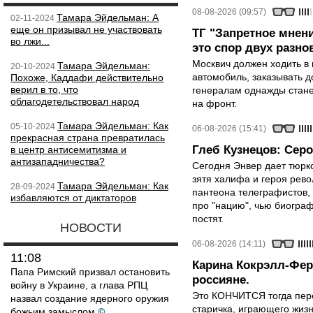
08-08-2026 (09:57)
Тамара Эйдельман: А
02-11-2024
еще он призывал не участвовать
ТГ "Запретное мнени
во лжи...
это спор двух разно
Москвич должен ходить в 
Тамара Эйдельман:
20-10-2024
автомобиль, заказывать д
Похоже, Каддафи действительно
верил в то, что
генералам однажды стане
облагодетельствовал народ
на фронт.
Тамара Эйдельман: Как
05-10-2024
06-08-2026 (15:41)
прекрасная страна превратилась
Глеб Кузнецов: Серо
в центр антисемитизма и
антизападничества?
Сегодня Энвер дает тюрк
зятя халифа и героя рево
Тамара Эйдельман: Как
28-09-2024
пантеона телеграфистов,
избавляются от диктаторов
про "нацию", чью биограф
постят.
НОВОСТИ
06-08-2026 (14:11)
11:08
Карина Кокрэлл-Фер
Папа Римский призвал остановить
россияне.
войну в Украине, а глава РПЦ
Это КОНЧИТСЯ тогда пере
назвал создание ядерного оружия
старичка, играющего жизн
божьим замыслом
©