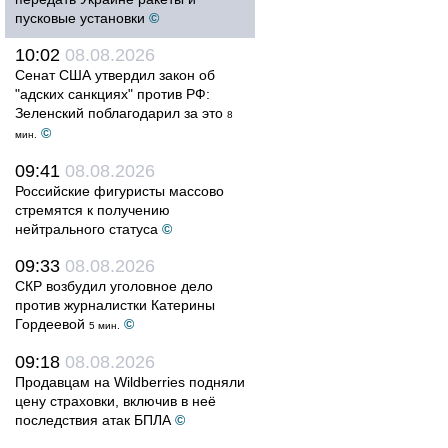
пусковые установки
©
10:02
08.08.2026
Сенат США утвердил закон об
"адских санкциях" против РФ:
Зеленский поблагодарил за это
8
©
мин.
09:41
08.08.2026
Российские фигуристы массово
стремятся к получению
нейтрального статуса
©
09:33
08.08.2026
СКР возбудил уголовное дело
против журналистки Катерины
Гордеевой
©
5 мин.
09:18
08.08.2026
Продавцам на Wildberries подняли
цену страховки, включив в неё
последствия атак БПЛА
©