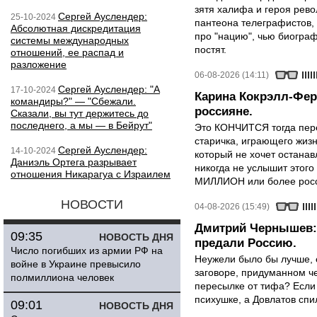
зятя халифа и героя рево
Сергей Ауслендер:
25-10-2024
пантеона телеграфистов,
Абсолютная дискредитация
про "нацию", чью биограф
системы международных
постят.
отношений, ее распад и
разложение
06-08-2026 (14:11)
Сергей Ауслендер: "А
17-10-2024
Карина Кокрэлл-Фер
командиры?" — "Сбежали.
россияне.
Сказали, вы тут держитесь до
последнего, а мы — в Бейрут"
Это КОНЧИТСЯ тогда пере
старичка, играющего жизн
Сергей Ауслендер:
14-10-2024
который не хочет останавл
Даниэль Ортега разрывает
никогда не услышит этого
отношения Никарагуа с Израилем
МИЛЛИОН или более росси
НОВОСТИ
04-08-2026 (15:49)
Дмитрий Чернышев: 
09:35
НОВОСТЬ ДНЯ
предали Россию.
Число погибших из армии РФ на
Неужели было бы лучше, 
войне в Украине превысило
заговоре, придуманном че
полмиллиона человек
пересылке от тифа? Если
психушке, а Довлатов спи
09:01
НОВОСТЬ ДНЯ