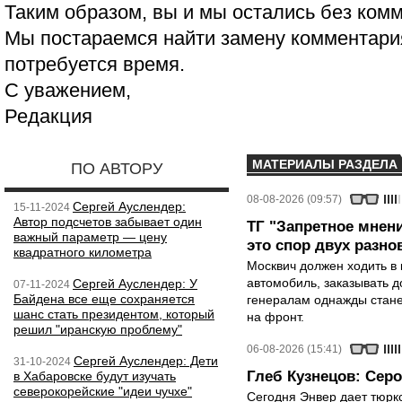
Таким образом, вы и мы остались без ком
Мы постараемся найти замену комментария
потребуется время.
С уважением,
Редакция
МАТЕРИАЛЫ РАЗДЕЛА
ПО АВТОРУ
08-08-2026 (09:57)
Сергей Ауслендер:
15-11-2024
Автор подсчетов забывает один
ТГ "Запретное мнени
важный параметр — цену
это спор двух разно
квадратного километра
Москвич должен ходить в 
автомобиль, заказывать д
Сергей Ауслендер: У
07-11-2024
Байдена все еще сохраняется
генералам однажды стане
шанс стать президентом, который
на фронт.
решил "иранскую проблему"
06-08-2026 (15:41)
Сергей Ауслендер: Дети
31-10-2024
Глеб Кузнецов: Серо
в Хабаровске будут изучать
северокорейские "идеи чучхе"
Сегодня Энвер дает тюрк