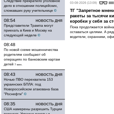
Следствие прекратило уголовное
03-08-2026 (13:09)
дело в отношении полицейских,
ТГ "Запретное мнени
сломавших руку учительнице
©
ракеты за тысячи ки
08:54
НОВОСТЬ ДНЯ
коробки у себя за с
Представители Трампа могут
Пока продолжается война
приехать в Киев и Москву на
оставаться целями. А ряд
следующей неделе
©
водители, охранники, оф
08:48
По новой схеме мошенничества
родителям сообщают об
операциях по банковским картам
детей
7 мин.
08:43
НОВОСТЬ ДНЯ
Ночью ПВО перехватила 153
украинских БПЛА: под
Новороссийском атакована база
"Роснефти"
©
08:35
НОВОСТЬ ДНЯ
США намерены разрешить Турции
передать Украине ракеты и