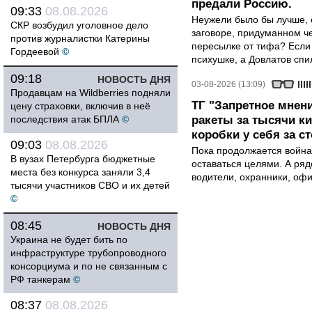
предали Россию.
09:33
08.08.2026
Неужели было бы лучше, 
СКР возбудил уголовное дело
заговоре, придуманном че
против журналистки Катерины
пересылке от тифа? Если
Гордеевой
©
психушке, а Довлатов спи
09:18
НОВОСТЬ ДНЯ
03-08-2026 (13:09)
Продавцам на Wildberries подняли
ТГ "Запретное мнени
цену страховки, включив в неё
последствия атак БПЛА
©
ракеты за тысячи ки
коробки у себя за с
09:03
08.08.2026
Пока продолжается война
В вузах Петербурга бюджетные
оставаться целями. А ряд
места без конкурса заняли 3,4
водители, охранники, оф
тысячи участников СВО и их детей
©
08:45
НОВОСТЬ ДНЯ
Украина не будет бить по
инфраструктуре трубопроводного
консорциума и по не связанным с
РФ танкерам
©
08:37
08.08.2026