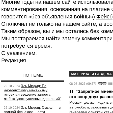
Многие годы на нашем сайте использовала
комментирования, основанная на плагине 
говорится «без объявления войны»)
Фейсб
Отключил не только на нашем сайте, а воо
Таким образом, вы и мы остались без ком
Мы постараемся найти замену комментария
потребуется время.
С уважением,
Редакция
МАТЕРИАЛЫ РАЗДЕЛА
ПО ТЕМЕ
08-08-2026 (09:57)
Эль Мюрид: По
29-10-2024
иноагентскому механизму
ТГ "Запретное мнени
готовится введение запрета
это спор двух разно
любых "деструктивных идеологий"
Москвич должен ходить в 
автомобиль, заказывать д
Эль Мюрид: Смысл — в
25-10-2024
полной безнаказанности
генералам однажды стане