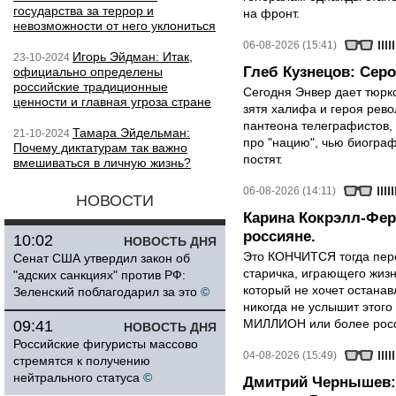
государства за террор и
на фронт.
невозможности от него уклониться
06-08-2026 (15:41)
Игорь Эйдман: Итак,
23-10-2024
Глеб Кузнецов: Серо
официально определены
российские традиционные
Сегодня Энвер дает тюрк
ценности и главная угроза стране
зятя халифа и героя рево
пантеона телеграфистов,
Тамара Эйдельман:
21-10-2024
про "нацию", чью биограф
Почему диктатурам так важно
постят.
вмешиваться в личную жизнь?
06-08-2026 (14:11)
НОВОСТИ
Карина Кокрэлл-Фер
россияне.
10:02
НОВОСТЬ ДНЯ
Это КОНЧИТСЯ тогда пере
Сенат США утвердил закон об
старичка, играющего жизн
"адских санкциях" против РФ:
который не хочет останавл
Зеленский поблагодарил за это
©
никогда не услышит этого
МИЛЛИОН или более росси
09:41
НОВОСТЬ ДНЯ
Российские фигуристы массово
04-08-2026 (15:49)
стремятся к получению
нейтрального статуса
©
Дмитрий Чернышев: 