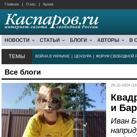
Главная
|
О нас
|
Архив
НОВОСТИ
СТАТЬИ
БЛОГИ
АВТОРЫ
В 
ТЕМЫ
ВОЙНА В УКРАИНЕ
|
ЦЕНЗУРА
|
ФОРУМ СВОБОДНОЙ 
Все блоги
29-10-2024 (18
Квад
и Ба
Иван Б
наприд