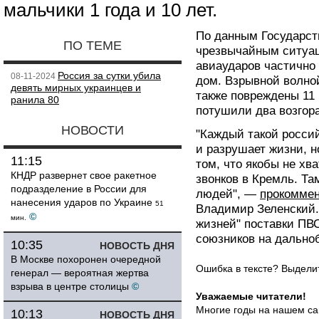
мальчики 1 года и 10 лет.
По данным Государст
ПО ТЕМЕ
чрезвычайным ситуац
авиаударов частично
Россия за сутки убила
08-11-2024
дом. Взрывной волно
девять мирных украинцев и
также повреждены 11
ранила 80
потушили два возгор
НОВОСТИ
"Каждый такой росси
и разрушает жизни, 
11:15
том, что якобы не хва
КНДР развернет свое ракетное
звонков в Кремль. Та
подразделение в России для
людей", —
прокомме
нанесения ударов по Украине
51
Владимир Зеленский.
©
мин.
жизней" поставки ПВО
союзников на дально
10:35
НОВОСТЬ ДНЯ
В Москве похоронен очередной
Ошибка в тексте? Выдел
генерал — вероятная жертва
взрыва в центре столицы
©
Уважаемые читатели!
Многие годы на нашем са
10:13
НОВОСТЬ ДНЯ