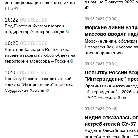
в ночь на 5 августа 2026 
есть информация о возгорании на
42.
НПЗ
©
16:22
05.08.2026
06-08-2026 (10:00)
Под Екатеринбургом взорван
Морские линии нап
гендиректор Уралдронзавода
©
массово вводят над
Морские линии, обслужи
10:28
05.08.2026
Новороссийск, массово вв
Читатели Каспаров.Ru: Украина
этих направлениях.
вправе атаковать любой объект на
территории агрессора – России
©
05-08-2026 (10:01)
10:01
05.08.2026
Попытку России воз
Попытку России возродить некий
"Интервидение" пре
конкурс "Интервидение" пресекла
Организация международн
Саудовская Аравия
©
"Интервидение" в 2026 го
ТАСС со ссылкой на...
05-08-2026 (09:48)
Индия отказалась о
истребителей СУ-57
Индия в ближайшее время
истребители семейства "С