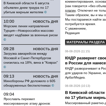
комментирования, основа
В Киевской области 6 августа
(как говорится «без объ
объявлен днем траура по 17
плагин
. Отключил не толь
убитым мирным жителям
©
Таким образом, вы и мы о
Мы постараемся найти за
10:00
НОВОСТЬ ДНЯ
потребуется время.
Морские линии направления
С уважением,
Турция—Новороссийск массово
Редакция
вводят надбавки за военные риски
©
МАТЕРИАЛЫ РАЗДЕЛА
09:28
НОВОСТЬ ДНЯ
06-08-2026 (11:15)
Загрузка авиарейсов между
КНДР развернет сво
Москвой и Санкт-Петербургом
снизилась на 18%, вина в "Коврах"
в России для нанесе
©
КНДР разворачивает в Ро
для ударов по Украине, 
09:13
НОВОСТЬ ДНЯ
АрбатМедиа.
Минобороны РФ доложило о 605
обнаруженных беспилотниках
©
06-08-2026 (10:13)
В Киевской области 
09:04
по 17 убитым мирн
Ярославль пережил
Массированный ракетно-д
массированную атаку дронов: