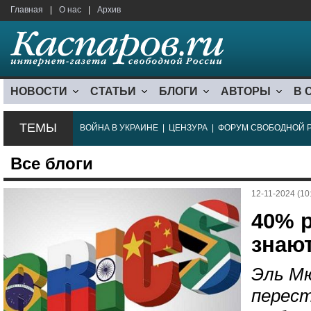
Главная
|
О нас
|
Архив
НОВОСТИ
СТАТЬИ
БЛОГИ
АВТОРЫ
В 
ТЕМЫ
ВОЙНА В УКРАИНЕ
|
ЦЕНЗУРА
|
ФОРУМ СВОБОДНОЙ 
Все блоги
12-11-2024 (10
40% р
знаю
Эль Мю
перес