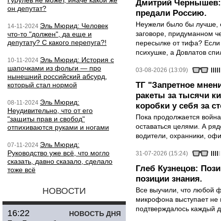
Гурулев не может, иначе какой же
Дмитрий Чернышев: 
он депутат?
предали Россию.
Неужели было бы лучше, 
Эль Мюрид: Человек
14-11-2024
заговоре, придуманном че
что-то "должен", да еще и
депутату? С какого перепуга?!
пересылке от тифа? Если
психушке, а Довлатов спи
Эль Мюрид: История с
10-11-2024
шапочками из фольги — про
03-08-2026 (13:09)
нынешний российский абсурд,
ТГ "Запретное мнени
который стал нормой
ракеты за тысячи ки
Эль Мюрид:
08-11-2024
коробки у себя за с
Неудивительно, что от его
Пока продолжается война
"защиты прав и свобод"
оставаться целями. А ряд
отпихиваются руками и ногами
водители, охранники, оф
Эль Мюрид:
07-11-2024
Руководство уже всё, что могло
31-07-2026 (15:24)
сказать, давно сказало, сделало
Глеб Кузнецов: Поз
тоже всё
позиции знания.
НОВОСТИ
Все выучили, что любой ф
микрофона выступает не к
подтверждалось каждый д
16:22
НОВОСТЬ ДНЯ