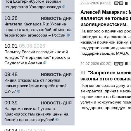
Под Екатеринбургом взорван
29-07-2026 (00:23)
гендиректор Уралдронзавода
©
Алексей Макаркин: 
10:28
является не только 
НОВОСТЬ ДНЯ
Читатели Каспаров.Ru: Украина
изоляционистским.
вправе атаковать любой объект на
На вопрос о причинах рос
территории агрессора – России
©
президента в должность 
назвали причиной войну, 
10:01
05.08.2026
поддерживающих движени
Попытку России возродить некий
поддерживающих MAGA.
конкурс "Интервидение" пресекла
Саудовская Аравия
©
29-07-2026 (00:20)
ТГ "Запретное мнен
09:48
НОВОСТЬ ДНЯ
законы этого созыв
Индия отказалась от покупки
Под конец созыва депутат
новых российских истребителей
эмигрантов, приняв меха
СУ-57
©
ограничения на банковск
09:39
услуги и консульскую по
НОВОСТЬ ДНЯ
государство преследует з
На время визита Путина в
Красноярск там снизили цены на
бензин на десятки рублей
©
09:14
05.08.2026