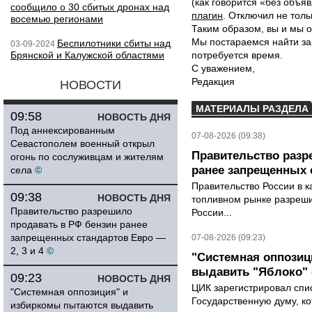
(как говорится «без объ
сообщило о 30 сбитых дронах над
плагин
. Отключил не толь
восемью регионами
Таким образом, вы и мы о
Мы постараемся найти за
Беспилотники сбиты над
03-09-2024
Брянской и Калужской областями
потребуется время.
С уважением,
Редакция
НОВОСТИ
МАТЕРИАЛЫ РАЗДЕЛА
09:58
НОВОСТЬ ДНЯ
Под аннексированным
07-08-2026 (09:38)
Севастополем военный открыл
Правительство разр
огонь по сослуживцам и жителям
ранее запрещенных с
села
©
Правительство России в к
09:38
НОВОСТЬ ДНЯ
топливном рынке разрешил
Правительство разрешило
России...
продавать в РФ бензин ранее
запрещенных стандартов Евро —
07-08-2026 (09:23)
2, 3 и 4
©
"Системная оппози
выдавить "Яблоко"
09:23
НОВОСТЬ ДНЯ
ЦИК зарегистрировал спис
"Системная оппозиция" и
Государственную думу, ко
избиркомы пытаются выдавить