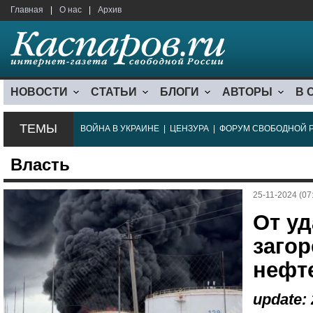
Главная
|
О нас
|
Архив
НОВОСТИ
СТАТЬИ
БЛОГИ
АВТОРЫ
В 
ТЕМЫ
ВОЙНА В УКРАИНЕ
|
ЦЕНЗУРА
|
ФОРУМ СВОБОДНОЙ 
Власть
25-11-2024 (07
От у
загор
нефте
update: 