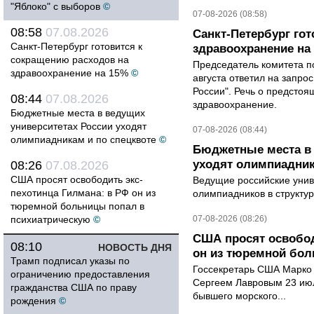
"Яблоко" с выборов
©
07-08-2026 (08:58)
08:58
07.08.2026
Санкт-Петербург го
Санкт-Петербург готовится к
здравоохранение на
сокращению расходов на
Председатель комитета п
здравоохранение на 15%
©
августа ответил на запро
России". Речь о предсто
08:44
07.08.2026
здравоохранение.
Бюджетные места в ведущих
университетах России уходят
07-08-2026 (08:44)
олимпиадникам и по спецквоте
©
Бюджетные места в 
уходят олимпиадник
08:26
07.08.2026
США просят освободить экс-
Ведущие российские унив
пехотинца Гилмана: в РФ он из
олимпиадников в структу
тюремной больницы попал в
психиатрическую
©
07-08-2026 (08:26)
США просят освобод
08:10
НОВОСТЬ ДНЯ
он из тюремной бол
Трамп подписал указы по
Госсекретарь США Марко 
ограничению предоставления
Сергеем Лавровым 23 ию
гражданства США по праву
бывшего морского...
рождения
©