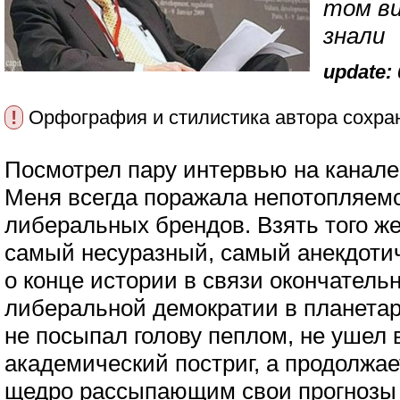
том ви
знали
update: 
!
Орфография и стилистика автора сохра
Посмотрел пару интервью на канале T
Меня всегда поражала непотопляем
либеральных брендов. Взять того ж
самый несуразный, самый анекдотич
о конце истории в связи окончатель
либеральной демократии в планетар
не посыпал голову пеплом, не ушел
академический постриг, а продолжает
щедро рассыпающим свои прогнозы