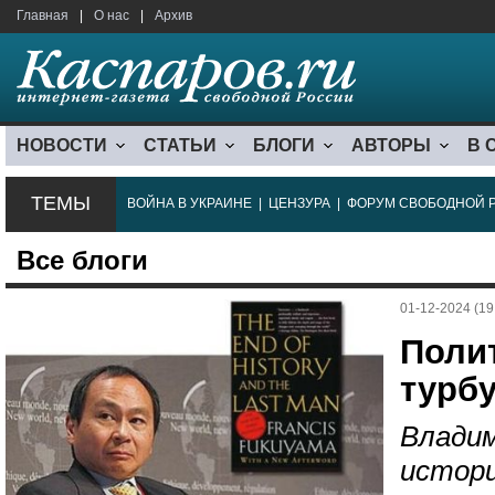
Главная
|
О нас
|
Архив
НОВОСТИ
СТАТЬИ
БЛОГИ
АВТОРЫ
В 
ТЕМЫ
ВОЙНА В УКРАИНЕ
|
ЦЕНЗУРА
|
ФОРУМ СВОБОДНОЙ 
Все блоги
01-12-2024 (19
Поли
турб
Владим
истори