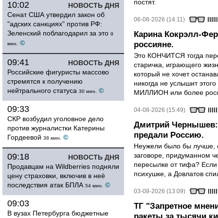
постят.
10:02
НОВОСТЬ ДНЯ
Сенат США утвердил закон об
06-08-2026 (14:11)
"адских санкциях" против РФ:
Зеленский поблагодарил за это
Карина Кокрэлл-Фер
9
©
россияне.
мин.
Это КОНЧИТСЯ тогда пере
09:41
НОВОСТЬ ДНЯ
старичка, играющего жизн
Российские фигуристы массово
который не хочет останавл
стремятся к получению
никогда не услышит этого
нейтрального статуса
©
30 мин.
МИЛЛИОН или более росси
09:33
04-08-2026 (15:49)
СКР возбудил уголовное дело
Дмитрий Чернышев: 
против журналистки Катерины
предали Россию.
Гордеевой
©
38 мин.
Неужели было бы лучше, 
заговоре, придуманном че
09:18
НОВОСТЬ ДНЯ
пересылке от тифа? Если
Продавцам на Wildberries подняли
психушке, а Довлатов спи
цену страховки, включив в неё
последствия атак БПЛА
©
54 мин.
03-08-2026 (13:09)
09:03
ТГ "Запретное мнени
В вузах Петербурга бюджетные
ракеты за тысячи ки