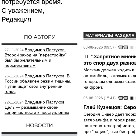
потребуется время.
С уважением,
Редакция
МАТЕРИАЛЫ РАЗДЕЛА
ПО АВТОРУ
08-08-2026 (09:57)
Владимир Пастухов:
27-11-2024
Второй заход на "перестройку"
ТГ "Запретное мнени
был бы желательным и
это спор двух разно
перспективным
Москвич должен ходить в 
автомобиль, заказывать д
Владимир Пастухов: В
26-11-2024
России объявлен режим тишины,
генералам однажды стане
Путин ищет свой внутренний
на фронт.
голос
06-08-2026 (15:41)
Владимир Пастухов:
22-11-2024
Глеб Кузнецов: Серо
Цель — размывание своей
сопричастности к преступлению
Сегодня Энвер дает тюрк
зятя халифа и героя рево
НОВОСТИ
пантеона телеграфистов,
про "нацию", чью биограф