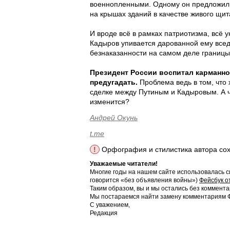
военнопленными. Одному он предложил п
на крышах зданий в качестве живого щит
И вроде всё в рамках патриотизма, всё у
Кадыров упивается дарованной ему вседо
безнаказанности на самом деле границ
Президент России воспитал карманно
предугадать.
Проблема ведь в том, что
сделке между Путиным и Кадыровым. А чт
изменится?
Андрей Окунь
t.me
!
Орфография и стилистика автора со
Уважаемые читатели!
Многие годы на нашем сайте использовалась с
говорится «без объявления войны»)
Фейсбук о
Таким образом, вы и мы остались без коммента
Мы постараемся найти замену комментариям Фе
С уважением,
Редакция