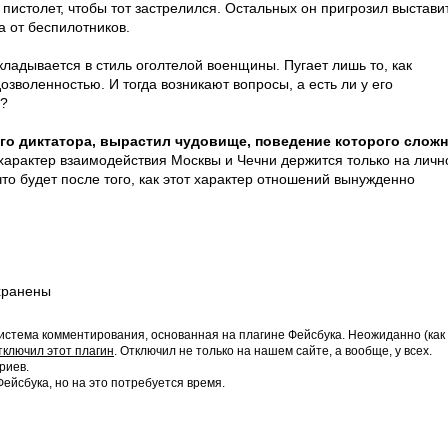
истолет, чтобы тот застрелился. Остальных он пригрозил выстави
а от беспилотников.
кладывается в стиль оголтелой военщины. Пугает лишь то, как
зволенностью. И тогда возникают вопросы, а есть ли у его
ы?
го диктатора, вырастил чудовище, поведение которого слож
 характер взаимодействия Москвы и Чечни держится только на личн
о будет после того, как этот характер отношений вынужденно
хранены
истема комментирования, основанная на плагине Фейсбука. Неожиданно (как
тключил этот плагин
. Отключил не только на нашем сайте, а вообще, у всех.
риев.
йсбука, но на это потребуется время.