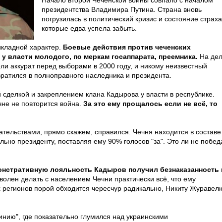
Начало второй Чеченской войны совпало с началом
президентства Владимира Путина. Страна вновь
погрузилась в политический кризис и состояние страха
которые едва успела забыть.
икладной характер.
Боевые действия против чеченских
у власти молодого, по меркам госаппарата, преемника.
На де
ели аккурат перед выборами в 2000 году, и никому неизвестный
ратился в полноправного наследника и президента.
 сделкой и закреплением клана Кадырова у власти в республике.
чне не повторится война.
За это ему прощалось если не всё, то
ательствами, прямо скажем, справился. Чечня находится в составе
льно президенту, поставляя ему 90% голосов "за". Это ли не побед
онстративную лояльность Кадыров получил безнаказанность 
волен делать с населением Чечни практически всё, что ему
их регионов порой обходится чересчур радикально, Никиту Журавел
нию", где показательно глумился над украинскими