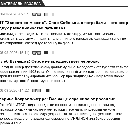
МАТЕРИАЛЫ РАЗДЕЛА
08-08-2026 (09:57)
ТГ "Запретное мнение": Спор Собянина с ястребами – это спо
двух разновидностей путинизма.
Москвич должен ходить в кафе, покупать квартиру, менять автомобиль,
заказывать доставку и платить налоги – иначе генералам однажды станет не 
что отправлять очередную колонну на фронт.
06-08-2026 (15:41)
Глеб Кузнецов: Серое не предшествует чёрному.
Сегодня Энвер дает тюркскому фашизму лицо, молодость, статус зятя халифа
героя революции 1908 года. Он – единственный из их пантеона телеграфисто
прочитавших пару европейских брошюр про "нацию", чью биографию можно
постить картинкой, поэтому его и постят.
06-08-2026 (14:11)
Карина Кокрэлл-Ферре: Все чаще спрашивают россияне.
Это КОНЧИТСЯ тогда перед этим вопросом поставят одного старичка,
играющего жизнями как мячиком, который все начал и который не хочет
останавливаться. Но его слух устроен так, что он никогда не услышит этого
вопроса, пока его не задаст одновременно МИЛЛИОН или более россиян –
громко и ясно.