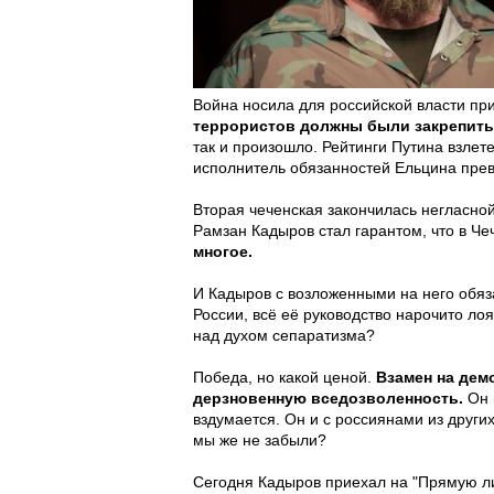
Война носила для российской власти пр
террористов должны были закрепить 
так и произошло. Рейтинги Путина взлет
исполнитель обязанностей Ельцина прев
Вторая чеченская закончилась негласной
Рамзан Кадыров стал гарантом, что в Че
многое.
И Кадыров с возложенными на него обяз
России, всё её руководство нарочито лоя
над духом сепаратизма?
Победа, но какой ценой.
Взамен на дем
дерзновенную вседозволенность.
Он 
вздумается. Он и с россиянами из друг
мы же не забыли?
Сегодня Кадыров приехал на "Прямую ли