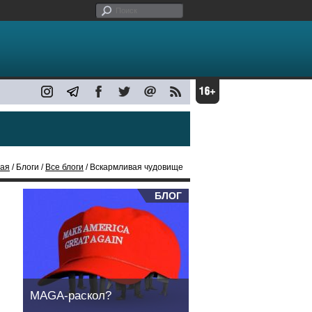
ная
/ Блоги /
Все блоги
/ Вскармливая чудовище
БЛОГ
MAGA-раскол?