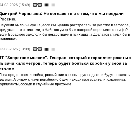
04-08-2026 (15:49)
Дмитрий Чернышев: Не согласен я и с тем, что мы предали
Россию.
Неужели было бы лучше, если бы Бунина расстреляли за участие в заговоре,
придуманном чекистами, а Набоков умер бы в лагерной пересылке от тифа?
Если Бродского закололи бы лекарствами в психушке, а Довлатов спился бы в
Таллинне?
03-08-2026 (13:09)
ТГ "Запретное мнение": Генерал, который отправляет ракеты 
тысячи километров, теперь будет бояться коробки у себя за
столом.
Пока продолжается война, российские военные руководители будут оставать
целями. А рядом с ними неизбежно будут находиться водители, охранники,
официанты, соседи и случайные прохожие.