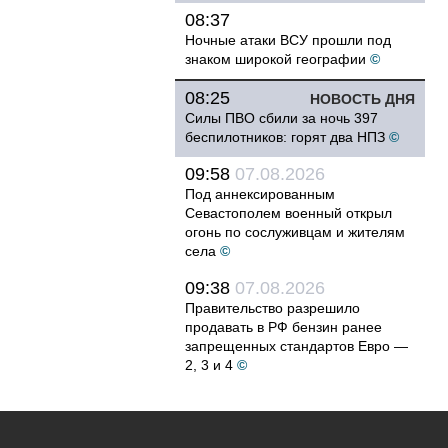
08:37
Ночные атаки ВСУ прошли под
знаком широкой географии
©
08:25
НОВОСТЬ ДНЯ
Силы ПВО сбили за ночь 397
беспилотников: горят два НПЗ
©
09:58
07.08.2026
Под аннексированным
Севастополем военный открыл
огонь по сослуживцам и жителям
села
©
09:38
07.08.2026
Правительство разрешило
продавать в РФ бензин ранее
запрещенных стандартов Евро —
2, 3 и 4
©