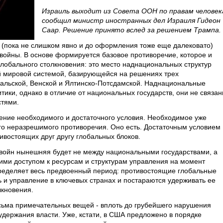
Израиль выходит из Совета ООН по правам человек
сообщил министр иностранных дел Израиля Гидеон
Саар. Решение принято вслед за решением Трампа.
т (пока не слишком явно и до оформления тоже еще далековато)
ойны. В основе формируется базовое противоречие, которое и
лобального столкновения: это место наднациональных структур
й мировой системой, базирующейся на решениях трех
льской, Венской и Ялтинско-Потсдамской. Наднациональные
тики, однако в отличие от национальных государств, они не связа
стями.
ение необходимого и достаточного условия. Необходимое уже
ого неразрешимого противоречия. Оно есть. Достаточным условием
ивостоящих друг другу глобальных блоков.
 войн нынешняя будет не между национальными государствами, а
ми доступом к ресурсам и структурам управления на момент
ределяет весь предвоенный период: противостоящие глобальные
ь и управление в ключевых странах и постараются удерживать ее
лкновения.
сьма примечательных вещей - вплоть до грубейшего нарушения
удержания власти. Уже, кстати, в США предложено в порядке