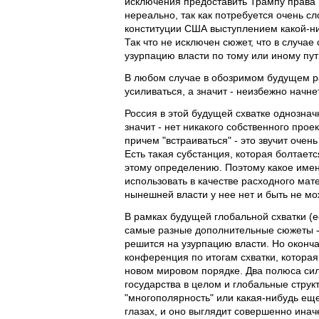
исключения предоставить Трампу права н
нереально, так как потребуется очень сл
конституции США выступлением какой-ни
Так что не исключен сюжет, что в случа
узурпацию власти по тому или иному пут
В любом случае в обозримом будущем р
усиливаться, а значит - неизбежно начне
Россия в этой будущей схватке однозначн
значит - нет никакого собственного прое
причем "встраиваться" - это звучит очен
Есть такая субстанция, которая болтаетс
этому определению. Поэтому какое именн
использовать в качестве расходного мате
нынешней власти у нее нет и быть не мо
В рамках будущей глобальной схватки (
самые разные дополнительные сюжеты - 
решится на узурпацию власти. Но оконча
конференция по итогам схватки, котора
новом мировом порядке. Два полюса си
государства в целом и глобальные стру
"многополярность" или какая-нибудь еще
глазах, и оно выглядит совершенно инач