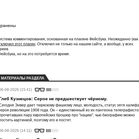
хранены
истема комментирования, основанная на плагине Фейсбука. Неожиданно (как
тключил этот плагин
. Отключил не только на нашем сайте, а вообще, у всех.
риев.
йсбука, но на это потребуется время.
МАТЕРИАЛЫ РАЗДЕЛА
06-08-2026 (15:41)
Глеб Кузнецов: Серое не предшествует чёрному.
Сегодня Энвер дает тюркскому фашизму лицо, молодость, статус зятя халифа
героя революции 1908 года. Он – единственный из их пантеона телеграфисто
прочитавших пару европейских брошюр про "нацию", чью биографию можно
постить картинкой, поэтому его и постят.
06-08-2026 (14:11)