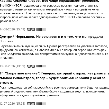
Карина Кокрэлл-Ферре: Все чаще спрашивают россияне.
Это КОНЧИТСЯ тогда перед этим вопросом поставят одного старичка,
играющего жизнями как мячиком, который все начал и который не хочет
останавливаться. Но его слух устроен так, что он никогда не услышит этого
вопроса, пока его не задаст одновременно МИЛЛИОН или более россиян –
громко и ясно.
04-08-2026 (15:49)
Дмитрий Чернышев: Не согласен я и с тем, что мы предали
Россию.
Неужели было бы лучше, если бы Бунина расстреляли за участие в заговоре,
придуманном чекистами, а Набоков умер бы в лагерной пересылке от тифа?
Если Бродского закололи бы лекарствами в психушке, а Довлатов спился бы в
Таллинне?
03-08-2026 (13:09)
ТГ "Запретное мнение": Генерал, который отправляет ракеты 
тысячи километров, теперь будет бояться коробки у себя за
столом.
Пока продолжается война, российские военные руководители будут оставать
целями. А рядом с ними неизбежно будут находиться водители, охранники,
официанты, соседи и случайные прохожие.
31-07-2026 (15:24)