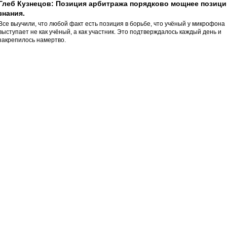
Глеб Кузнецов: Позиция арбитража порядково мощнее позици
знания.
Все выучили, что любой факт есть позиция в борьбе, что учёный у микрофона
выступает не как учёный, а как участник. Это подтверждалось каждый день и
закрепилось намертво.