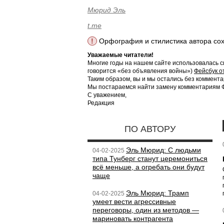
Мюрид Эль
t.me
!
Орфография и стилистика автора со
Уважаемые читатели!
Многие годы на нашем сайте использовалась с
говорится «без объявления войны»)
Фейсбук о
Таким образом, вы и мы остались без коммента
Мы постараемся найти замену комментариям Фе
С уважением,
Редакция
ПО АВТОРУ
Эль Мюрид: С людьми
04-02-2025
типа Тунберг станут церемониться
всё меньше, а огребать они будут
чаще
Эль Мюрид: Трамп
04-02-2025
умеет вести агрессивные
переговоры, один из методов —
мариновать контрагента