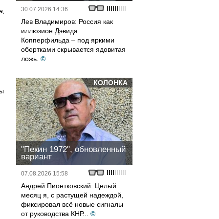
30.07.2026 14:36
а,
Лев Владимиров: Россия как
иллюзион Дэвида
Копперфильда – под яркими
обертками скрывается ядовитая
ложь.
©
КОЛОНКА
ны
"Пекин 1972", обновленный
вариант
07.08.2026 15:58
Андрей Пионтковский: Целый
месяц я, с растущей надеждой,
фиксировал всё новые сигналы
от руководства КНР...
©