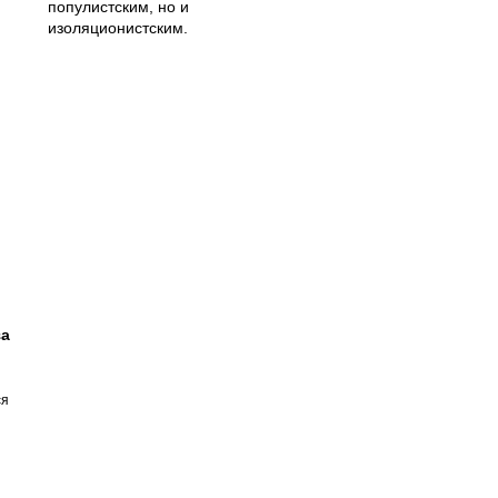
популистским, но и
изоляционистским.
за
ся