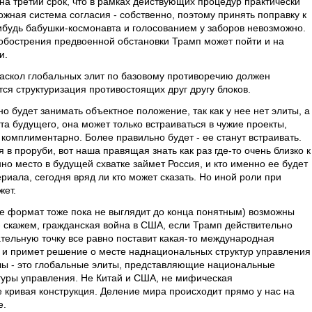
а третий срок, что в рамках действующих процедур практически
ожная система согласия - собственно, поэтому принять поправку к
будь бабушки-космонавта и голосованием у заборов невозможно.
е обострения предвоенной обстановки Трамп может пойти и на
и.
аскол глобальных элит по базовому противоречию должен
тся структуризация противостоящих друг другу блоков.
о будет занимать объектное положение, так как у нее нет элиты, а
кта будущего, она может только встраиваться в чужие проекты,
ь комплиментарно. Более правильно будет - ее станут встраивать.
я в проруби, вот наша правящая знать как раз где-то очень близко к
о место в будущей схватке займет Россия, и кто именно ее будет
риала, сегодня вряд ли кто может сказать. Но иной роли при
жет.
ее формат тоже пока не выглядит до конца понятным) возможны
скажем, гражданская война в США, если Трамп действительно
тельную точку все равно поставит какая-то международная
я и примет решение о месте наднациональных структур управления
лы - это глобальные элиты, представляющие национальные
ктуры управления. Не Китай и США, не мифическая
 кривая конструкция. Деление мира происходит прямо у нас на
е.