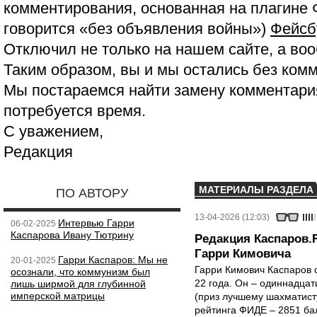
комментирования, основанная на плагине 
говорится «без объявления войны»)
Фейсб
Отключил не только на нашем сайте, а воо
Таким образом, вы и мы остались без ком
Мы постараемся найти замену комментария
потребуется время.
С уважением,
Редакция
МАТЕРИАЛЫ РАЗДЕЛА
ПО АВТОРУ
13-04-2026 (12:03)
Интервью Гарри
06-02-2025
Каспарова Ивану Тютрину
Редакция Каспаров.
Гарри Кимовича
Гарри Каспаров: Мы не
20-01-2025
Гарри Кимович Каспаров 
осознали, что коммунизм был
22 года. Он – одиннадца
лишь ширмой для глубинной
имперской матрицы
(приз лучшему шахматисту
рейтинга ФИДЕ – 2851 ба