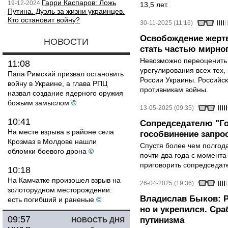
Гарри Каспаров: Ложь
19-12-2024
13,5 лет.
Путина. Дуэль за жизни украинцев.
Кто остановит войну?
30-11-2025 (11:16)
Освобождение жертв
НОВОСТИ
стать частью мирно
Невозможно переоценить 
11:08
урегулирования всех тех,
Папа Римский призвал остановить
России Украины. Российск
войну в Украине, а глава РПЦ
противникам войны.
назвал создание ядерного оружия
божьим замыслом
©
13-05-2025 (09:35)
10:41
Сопредседателю "Г
На месте взрыва в районе села
гособвинение запро
Крозмаз в Молдове нашли
Спустя более чем полгод
обломки боевого дрона
©
почти два года с момента
приговорить сопредседате
10:18
На Камчатке произошел взрыв на
26-04-2025 (19:36)
золоторудном месторождении:
Владислав Быков: Р
есть погибший и раненые
©
но и укрепился. Ср
09:57
путинизма
НОВОСТЬ ДНЯ