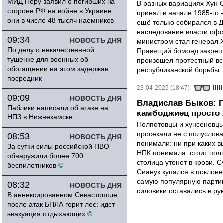
МИД Перу заявил о погибших на
В разных вариациях Хун С
стороне РФ на войне в Украине:
принял в начале 1985-го 
они в числе 48 тысяч наемников
ещё только собирался в Д
наследование власти оф
09:34
НОВОСТЬ ДНЯ
министром стал генерал 
По делу о некачественной
Правящий бомонд закрепи
тушенке для военных об
произошел протестный вс
обогащении на этом задержан
республиканской борьбы.
посредник
23-04-2025 (18:47)
09:09
НОВОСТЬ ДНЯ
Владислав Быков: П
Паблики написали об атаке на
камбоджиец просто 
НПЗ в Нижнекамске
Полпотовцы и хунсеновцы
просекали не с полуслов
08:53
НОВОСТЬ ДНЯ
понимали: ни при каких в
За сутки силы российской ПВО
НПК понимала: стоит пол
обнаружили более 700
столица утонет в крови. С
беспилотников
©
Сианук купался в поклоне
самую популярную партию
08:32
НОВОСТЬ ДНЯ
силовики оставались в ру
В аннексированном Севастополе
после атак БПЛА горит лес: идет
эвакуация отдыхающих
©