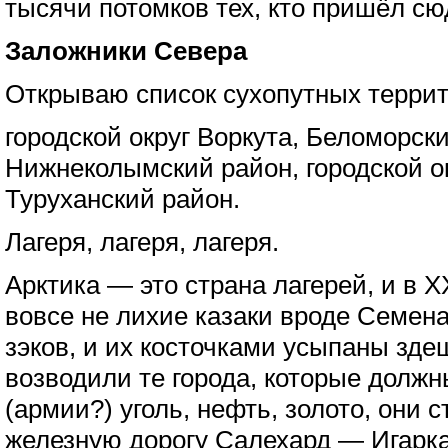
тысячи потомков тех, кто пришёл сю
Заложники Севера
Открываю список сухопутных террит
городской округ Воркута, Беломорск
Нижнеколымский район, городской о
Туруханский район.
Лагеря, лагеря, лагеря.
Арктика — это страна лагерей, и в Х
вовсе не лихие казаки вроде Семен
зэков, и их косточками усыпаны зде
возводили те города, которые долж
(армии?) уголь, нефть, золото, они
железную дорогу Салехард — Игарка 