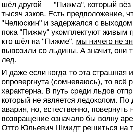
шёл другой — "Пижма", который вёз 
тысяч зэков. Есть предположение, ч
"Челюскин" и задержался с выходом
пока "Пижму" укомплектуют живым гр
кто шёл на "Пижме",
мы ничего не з
вывозили со льдины. А значит, они т
лед.
И даже если когда-то эта страшная 
опровергнута (сомневаюсь), то всё 
характерна. В путь среди льдов отп
который не является ледоколом. По 
авария, но, естественно, повернуть
возвращение означало бы волну арес
Отто Юльевич Шмидт решиться на та