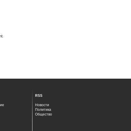
t.
RSS
ие
Новости
Политика
Общество