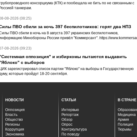
трубопроводного консорциума (КТК) и пообещала не бить по не связанным с
Россией танкерам.
08-08-2026 (08:25)
Силы ПВО сбили за ночь 397 беспилотников: горят два НПЗ
Силы ПВО сбили в ночь на 8 августа 397 украинских беспилотников,
информацию Минобороны России привёл "Коммерсант". https://www.kommersan
07-08-2026 (09:23)
"Системная оппозиция" и избиркомы пытаются выдавить
"Яблоко" с выборов
ЦИК зарегистрировал список партии "Яблоко" на выборы в Государственную
думу, которые пройдут 18-20 сентября.
НОВОСТИ
СТАТЬИ
В СТРАНЕ
Оппозиция
Интервью
Образован
Власть
Репортаж
Медицина
Общество
Обзор
Армия
Регионы
Опрос
Полиция
Коррупция
Контркультура
Тюрьмы
Экономика
По поводу