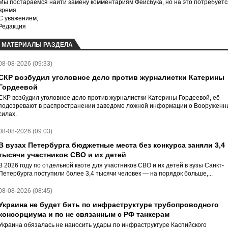
Мы постараемся найти замену комментариям Фейсбука, но на это потребуетс
время.
С уважением,
Редакция
МАТЕРИАЛЫ РАЗДЕЛА
08-08-2026 (09:33)
СКР возбудил уголовное дело против журналистки Катерины
Гордеевой
СКР возбудил уголовное дело против журналистки Катерины Гордеевой, её
подозревают в распространении заведомо ложной информации о Вооруженн
силах.
08-08-2026 (09:03)
В вузах Петербурга бюджетные места без конкурса заняли 3,4
тысячи участников СВО и их детей
В 2026 году по отдельной квоте для участников СВО и их детей в вузы Санкт-
Петербурга поступили более 3,4 тысячи человек — на порядок больше,...
08-08-2026 (08:45)
Украина не будет бить по инфраструктуре трубопроводного
консорциума и по не связанным с РФ танкерам
Украина обязалась не наносить удары по инфраструктуре Каспийского