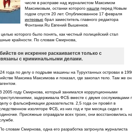
числе в расправе над журналистом Максимом
Максимовым, останки которого
нашли
перед Новым
годом спустя 20 лет. Опубликованное 17 февраля
интервью
брал заместитель главного редактора
Фонтанки.Ru Евгений Вышенков.
 целью которого было понять, как честный полицейский стал
рашные крайности. По словам Смирнова,
бийств он искренне раскаивается только с
связаны с криминальными делами.
24 года по делу о подрыве машины на Турухтанных островах в 199
бийстве Максима Максимова и показал, где закопал тело. Там же он
агентом.
В 2005 году Смирнова, который занимался коррупционными
преступлениями, задерживала ФСБ вместе с двумя сослуживцами 
делу о фальсификации доказательств. 2,5 года он провёл в
следственном изоляторе ФСБ, из них год и три месяца сидел в
одиночке. Присяжные оправдали всех троих, они восстановились н
службе.
По словам Смирнова, одна его разработка затронула журналиста