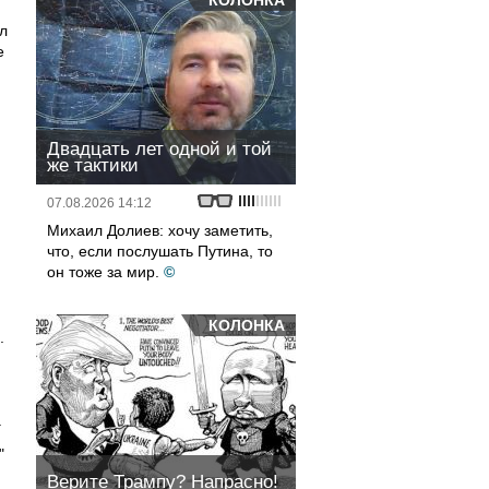
КОЛОНКА
л
е
Двадцать лет одной и той
же тактики
07.08.2026 14:12
Михаил Долиев: хочу заметить,
что, если послушать Путина, то
он тоже за мир.
©
КОЛОНКА
.
.
"
Верите Трампу? Напрасно!