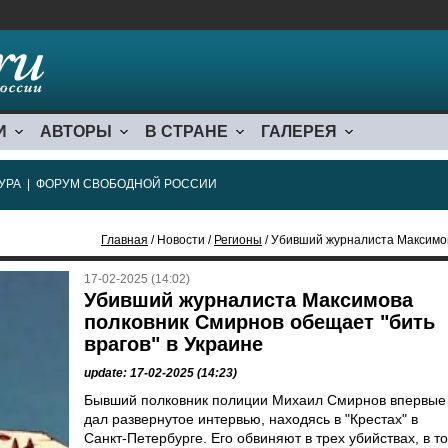
И
АВТОРЫ
В СТРАНЕ
ГАЛЕРЕЯ
УРА
|
ФОРУМ СВОБОДНОЙ РОССИИ
Главная
/ Новости /
Регионы
/ Убивший журналиста Максимова пол
17-02-2025 (14:02)
Убивший журналиста Максимова
полковник Смирнов обещает "бить
врагов" в Украине
update: 17-02-2025 (14:23)
Бывший полковник полиции Михаил Смирнов впервые
дал развернутое интервью, находясь в "Крестах" в
Санкт-Петербурге. Его обвиняют в трех убийствах, в т