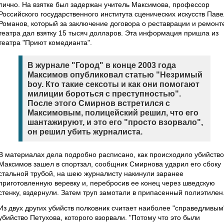
лично. На взятке был задержан учитель Максимова, профессор
Российского государственного института сценических искусств Паве
Романов, который за заключение договора о реставрации и ремонт
театра дал взятку 15 тысяч долларов. Эта информация пришла из
театра "Приют комедианта".
В журнале "Город" в конце 2003 года
Максимов опубликовал статью "Незримый
boy. Кто такие сексоты и как они помогают
милиции бороться с преступностью".
После этого Смирнов встретился с
Максимовым, полицейский решил, что его
шантажируют, и это его "просто взорвало",
он решил убить журналиста.
В материалах дела подробно расписано, как происходило убийство
Максимов зашел в спортзал, сообщник Смирнова ударил его сбоку
стальной трубой, на шею журналисту накинули заранее
приготовленную веревку и, перебросив ее конец через шведскую
стенку, вздернули. Затем труп замотали в припасенный полиэтилен
Из двух других убийств полковник считает наиболее "справедливым
убийство Петухова, которого взорвали. "Потому что это были