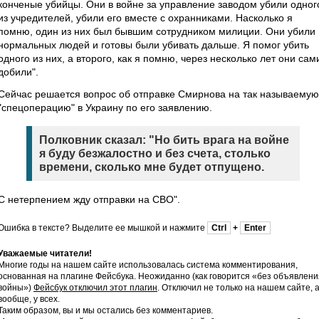
конченые убийцы. Они в войне за управление заводом убили одног
из учредителей, убили его вместе с охранниками. Насколько я
помню, один из них был бывшим сотрудником милиции. Они убили
нормальных людей и готовы были убивать дальше. Я помог убить
одного из них, а второго, как я помню, через несколько лет они сам
добили".
Сейчас решается вопрос об отправке Смирнова на так называемую
"спецоперацию" в Украину по его заявлению.
Полковник сказал: "Но бить врага на войне
я буду безжалостно и без счета, столько
времени, сколько мне будет отпущено.
С нетерпением жду отправки на СВО".
Ошибка в тексте? Выделите ее мышкой и нажмите
Ctrl
+
Enter
Уважаемые читатели!
Многие годы на нашем сайте использовалась система комментирования,
основанная на плагине Фейсбука. Неожиданно (как говорится «без объявлени
войны»)
Фейсбук отключил этот плагин
. Отключил не только на нашем сайте, 
вообще, у всех.
Таким образом, вы и мы остались без комментариев.