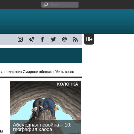
ковник Смирнов обещает "бить врагов" в Украине
КОЛОНКА
Абсурдная невойна – 10:
география хаоса
ом