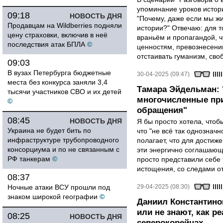
упоминание уроков истори
09:18
НОВОСТЬ ДНЯ
"Почему, даже если мы ж
Продавцам на Wildberries подняли
истории?" Отвечаю: для т
цену страховки, включив в неё
враньём и пропагандой, 
последствия атак БПЛА
©
ценностям, превознесени
отстаивать гуманизм, сво
09:03
В вузах Петербурга бюджетные
30-04-2025 (09:47)
места без конкурса заняли 3,4
Тамара Эйдельман:
тысячи участников СВО и их детей
многочисленные при
©
обращения"
08:45
НОВОСТЬ ДНЯ
Я бы просто хотела, чтобы
Украина не будет бить по
что "не всё так однозначн
инфраструктуре трубопроводного
полагает, что для достиж
консорциума и по не связанным с
эти энергично соглашаю
РФ танкерам
©
просто представили себе
истощения, со следами от
08:37
Ночные атаки ВСУ прошли под
29-04-2025 (08:30)
знаком широкой географии
©
Даниил Константино
или не знают, как р
08:25
НОВОСТЬ ДНЯ
северокорейцах