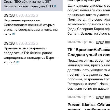
Силы ПВО сбили за ночь 397
Если раньше эпизоды с в
беспилотников: горят два НПЗ
©
солдат вызывали оживлен
09:58
07.08.2026
признание такого участия
Получается, что союзники 
Под аннексированным
возможного прямого вовле
Севастополем военный открыл
(ведь Северная Корея оф
огонь по сослуживцам и жителям
боятся. Выводы из этого 
села
©
28-04-2025 (20:02)
09:38
07.08.2026
Правительство разрешило
ТК "ВремениНаРаска
продавать в РФ бензин ранее
Сладкая улыбка опя
запрещенных стандартов Евро —
Праздник опять, вероятн
2, 3 и 4
©
милитаризма, притягиван
деятельности ушедшего и
прочим, не давало соглас
побоище, устроенное Пут
"ветераны с нами". Наши 
согласия точно не давали
28-04-2025 (18:28)
Роман Шанга: Сближ
линии – глубинная 