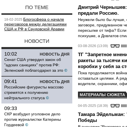
ПО ТЕМЕ
Дмитрий Чернышев: 
предали Россию.
Блогосфера о начале
Неужели было бы лучше, 
18-02-2025
переговоров между делегациями
заговоре, придуманном че
США и РФ в Саудовской Аравии
пересылке от тифа? Если
психушке, а Довлатов спи
НОВОСТИ
03-08-2026 (13:09)
10:02
НОВОСТЬ ДНЯ
ТГ "Запретное мнени
Сенат США утвердил закон об
ракеты за тысячи ки
"адских санкциях" против РФ:
коробки у себя за с
Зеленский поблагодарил за это
©
Пока продолжается война
оставаться целями. А ряд
09:41
НОВОСТЬ ДНЯ
водители, охранники, оф
Российские фигуристы массово
стремятся к получению
МАТЕРИАЛЫ СЮЖЕТА
нейтрального статуса
©
04-05-2025 (18:39)
09:33
СКР возбудил уголовное дело
Тамара Эйдельман: 
против журналистки Катерины
Победы
Гордеевой
©
В сценарии "Разговора о 