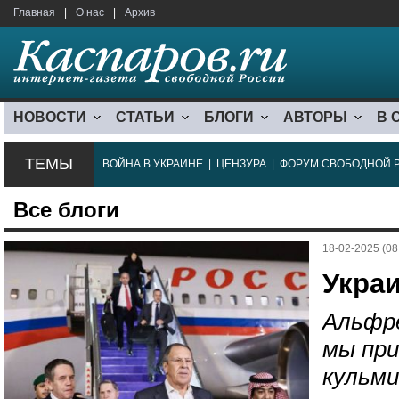
Главная
|
О нас
|
Архив
НОВОСТИ
СТАТЬИ
БЛОГИ
АВТОРЫ
В 
ТЕМЫ
ВОЙНА В УКРАИНЕ
|
ЦЕНЗУРА
|
ФОРУМ СВОБОДНОЙ 
Все блоги
18-02-2025 (08
Укра
Альфре
мы при
кульми