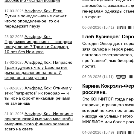
абсолютно честная позиция
автомобиль, заказывать д
Альфред Кох: Если
генералам однажды стане
17-03-2025
Путин в понедельник не скажет
на фронт.
что-то определенное, то он
передержит паузу
06-08-2026 (15:41)
Глеб Кузнецов: Серо
Альфред Кох:
28-02-2025
Продвижения россиян — инерция
Сегодня Энвер дает тюрк
наступления? Трамп и Стармер.
зятя халифа и героя рево
10 лет без Немцова
пантеона телеграфистов,
про "нацию", чью биограф
Альфред Кох: Напрасно
17-02-2025
постят.
Трамп думает, что у Европы нет
рычагов давления на него. И
06-08-2026 (14:11)
скоро он о них узнает
Карина Кокрэлл-Фер
Альфред Кох: Отними у
07-02-2025
россияне.
этих "патриотов" их гонорар — и
ты их на фронт никакими речами
Это КОНЧИТСЯ тогда пере
не заманишь
старичка, играющего жизн
который не хочет останавл
Альфред Кох: История с
31-01-2025
никогда не услышит этого
приостановкой выявила масштабы
МИЛЛИОН или более росси
американского финансирования
всего на свете
04-08-2026 (15:49)