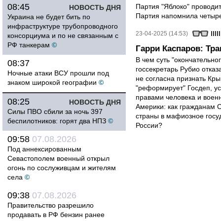
08:45
Партия "Яблоко" проводи
НОВОСТЬ ДНЯ
Партия напомнила четырех
Украина не будет бить по
инфраструктуре трубопроводного
23-04-2025 (14:53)
консорциума и по не связанным с
РФ танкерам
©
Гарри Каспаров: Тр
В чем суть "окончательно
08:37
госсекретарь Рубио отказ
Ночные атаки ВСУ прошли под
не согласна признать Кр
знаком широкой географии
©
"реформирует" Госдеп, у
правами человека и вое
08:25
НОВОСТЬ ДНЯ
Америки: как гражданам 
Силы ПВО сбили за ночь 397
страны в мафиозное госу
беспилотников: горят два НПЗ
©
России?
09:58
07.08.2026
Под аннексированным
Севастополем военный открыл
огонь по сослуживцам и жителям
села
©
09:38
07.08.2026
Правительство разрешило
продавать в РФ бензин ранее