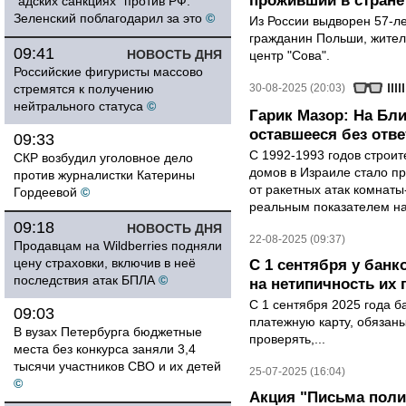
проживший в стране 
"адских санкциях" против РФ:
Зеленский поблагодарил за это
©
Из России выдворен 57-л
гражданин Польши, жител
09:41
НОВОСТЬ ДНЯ
центр "Сова".
Российские фигуристы массово
стремятся к получению
30-08-2025 (20:03)
нейтрального статуса
©
Гарик Мазор: На Бл
оставшееся без отве
09:33
С 1992-1993 годов строит
СКР возбудил уголовное дело
домов в Израиле стало 
против журналистки Катерины
от ракетных атак комнаты
Гордеевой
©
реальным показателем на
09:18
НОВОСТЬ ДНЯ
22-08-2025 (09:37)
Продавцам на Wildberries подняли
цену страховки, включив в неё
С 1 сентября у банк
последствия атак БПЛА
©
на нетипичность их
С 1 сентября 2025 года б
09:03
платежную карту, обязан
В вузах Петербурга бюджетные
проверять,...
места без конкурса заняли 3,4
тысячи участников СВО и их детей
25-07-2025 (16:04)
©
Акция "Письма пол