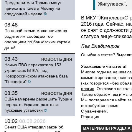
Представители Трампа могут
Жигулевск".
приехать в Киев и Москву на
следующей неделе
©
В МКУ "ЖигулевскСтр
2016 года. Сейчас, н
08:48
он снят с должности
По новой схеме мошенничества
статуса вице-спикера
родителям сообщают об
операциям по банковским картам
Лев Владимиров
детей
Ошибка в тексте? Выдел
08:43
НОВОСТЬ ДНЯ
Ночью ПВО перехватила 153
Уважаемые читатели!
украинских БПЛА: под
Многие годы на нашем са
Новороссийском атакована база
комментирования, основа
"Роснефти"
©
(как говорится «без объ
плагин
. Отключил не толь
08:35
НОВОСТЬ ДНЯ
Таким образом, вы и мы о
США намерены разрешить Турции
Мы постараемся найти за
передать Украине ракеты и
потребуется время.
пусковые установки
©
С уважением,
Редакция
10:02
08.08.2026
Сенат США утвердил закон об
МАТЕРИАЛЫ РАЗДЕЛА