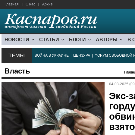
Главная
|
О нас
|
Архив
НОВОСТИ
СТАТЬИ
БЛОГИ
АВТОРЫ
В 
ТЕМЫ
ВОЙНА В УКРАИНЕ
|
ЦЕНЗУРА
|
ФОРУМ СВОБОДНОЙ 
Власть
Главн
04-03-2025 (09
Экс-
горд
обви
взят