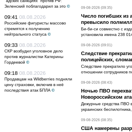
"адских санкциях" против РФ:
Зеленский поблагодарил за это
©
09-08-2026 (09:35)
Число погибших из 
09:41
08.08.2026
превысило полмилл
Российские фигуристы массово
стремятся к получению
Би-би-си совместно с из
нейтрального статуса
©
установила имена 238 014
09:33
08.08.2026
09-08-2026 (09:01)
СКР возбудил уголовное дело
Следствие прекрати
против журналистки Катерины
полицейских, слома
Гордеевой
©
Следствие прекратило уг
отношении сотрудников п
09:18
08.08.2026
Продавцам на Wildberries подняли
09-08-2026 (08:43)
цену страховки, включив в неё
последствия атак БПЛА
©
Ночью ПВО перехват
Новороссийском ата
Дежурные средства ПВО в 
украинских беспилотника
09-08-2026 (08:35)
США намерены разре