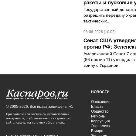
ракеты и пусковые 
Государственный департ
разрешить передачу Украи
тактических...
08-08-2026 (10:02)
Сенат США утвердил
против РФ: Зеленск
Американский Сенат 7 ав
(86 против 11) утвердил з
войну с Украиной.
НОВОСТИ
Оппозиция
© 2005-2026. Все права защищены. v1
Власть
Общество
При полном или частичном использовании
Регионы
материалов, опубликованных на страницах
Коррупция
сайта, ссылка на источник обязательна.
Экономика
В мире
Экология