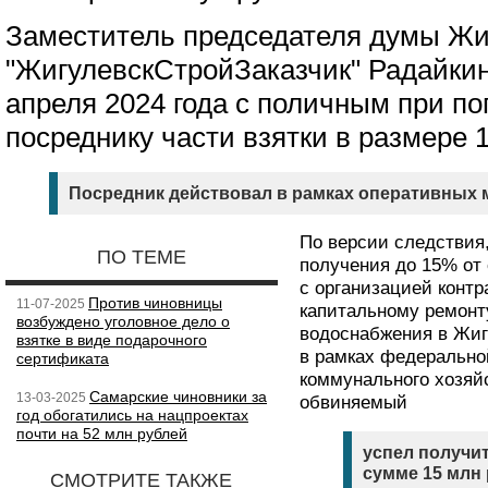
Заместитель председателя думы Жи
"ЖигулевскСтройЗаказчик" Радайки
апреля 2024 года с поличным при п
посреднику части взятки в размере 
Посредник действовал в рамках оперативных
По версии следствия,
ПО ТЕМЕ
получения до 15% от
с организацией контр
Против чиновницы
11-07-2025
капитальному ремонт
возбуждено уголовное дело о
водоснабжения в Жиг
взятке в виде подарочного
в рамках федерально
сертификата
коммунального хозяйс
Самарские чиновники за
13-03-2025
обвиняемый
год обогатились на нацпроектах
почти на 52 млн рублей
успел получи
сумме 15 млн 
СМОТРИТЕ ТАКЖЕ