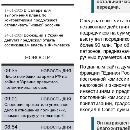
остальная ча
передачи.
В Самаре для
17-01-2025
выполнения плана по
контрактникам продолжают
Следователи считают
отлавливать "новых" россиян
незаконные действия 
подрядчиков на сумму
Воюющий в Украине
24-01-2024
выступил посреднико
депутат предложил отдать
более 90 млн. При о
сослуживцам власть в Жигулевске
патронов, предназнач
НОВОСТИ
ручных пулеметов ил
По
данным
сайта дум
09:35
НОВОСТЬ ДНЯ
фракции "Единая Рос
Число погибших из армии РФ на
постоянной комиссии
войне в Украине превысило
налоговой и экономи
полмиллиона человек
инвестициям и предп
постоянной комиссии
09:01
НОВОСТЬ ДНЯ
приватизации, градо
Следствие прекратило уголовное
входил в Совет думы
дело в отношении полицейских,
сломавших руку учительнице
©
Он награжден
08:54
НОВОСТЬ ДНЯ
благо жителей