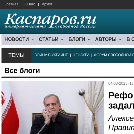
Главная
|
О нас
|
Архив
НОВОСТИ
СТАТЬИ
БЛОГИ
АВТОРЫ
В 
ТЕМЫ
ВОЙНА В УКРАИНЕ
|
ЦЕНЗУРА
|
ФОРУМ СВОБОДНОЙ 
Все блоги
04-03-2025 (18
Рефо
зада
Алексе
Прави