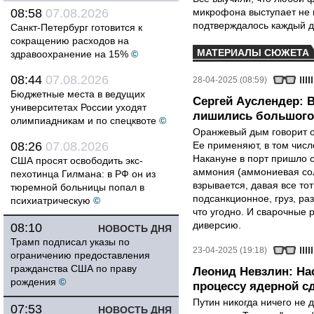
08:58
07.08.2026
микрофона выступает не к
подтверждалось каждый д
Санкт-Петербург готовится к
сокращению расходов на
МАТЕРИАЛЫ СЮЖЕТА
здравоохранение на 15%
©
08:44
07.08.2026
28-04-2025 (08:59)
Бюджетные места в ведущих
Сергей Ауслендер: 
университетах России уходят
лишились большого 
олимпиадникам и по спецквоте
©
Оранжевый дым говорит о 
08:26
07.08.2026
Ее применяют, в том числе
Накануне в порт пришло с
США просят освободить экс-
аммония (аммониевая соль
пехотинца Гилмана: в РФ он из
взрывается, давая все т
тюремной больницы попал в
подсанкционное, груз, ра
психиатрическую
©
что угодно. И сварочные р
диверсию.
08:10
НОВОСТЬ ДНЯ
Трамп подписал указы по
23-04-2025 (19:18)
ограничению предоставления
гражданства США по праву
Леонид Невзлин: На
рождения
©
процессу ядерной с
Путин никогда ничего не 
07:53
НОВОСТЬ ДНЯ