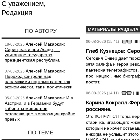
С уважением,
Редакция
МАТЕРИАЛЫ РАЗДЕЛА
ПО АВТОРУ
06-08-2026 (15:41)
Алексей Макаркин:
18-03-2025
Сирия, как и при Асаде, —
Глеб Кузнецов: Серо
унитарное государство,
Сегодня Энвер дает тюрк
президентская республика
зятя халифа и героя рево
пантеона телеграфистов,
Алексей Макаркин:
07-03-2025
про "нацию", чью биограф
Переход контроля над
панамскими портами важен как
постят.
экономически, так и политически
06-08-2026 (14:11)
Алексей Макаркин: И в
05-03-2025
Карина Кокрэлл-Фер
Австрии, и в Германии будут
кабинеты министров,
россияне.
оставляющие в оппозиции крайне
Это КОНЧИТСЯ тогда пере
правых
старичка, играющего жизн
который не хочет останавл
ПО ТЕМЕ
никогда не услышит этого