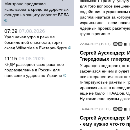
оказывает Трампу "услугу
Минтранс предложил
для того вопросе внешней
использовать средства дорожных
содействия в украинском
фондов на защиту дорог от БПЛА
расплачиваться за котору
©
израильтяне – если нова
ядерный проект, ракетну
07:39
07.08.2026
групп в регионе.
Урал начал утро в режиме
беспилотной опасности, горит
22-04-2025 (19:07)
склад Wilberries в Екатеринбурге
©
Сергей Ауслендер: 
11:15
06.08.2026
"передовых гиперзву
КНДР развернет свое ракетное
У иранцев подгорает, пот
подразделение в России для
закончатся ничем и будет
нанесения ударов по Украине
©
психотерапевтических цел
гиперзвуковые ракеты и "
иранских атак, в последн
еще не было THAADов. Од
Ну какие еще нужны дока
14-04-2025 (20:12)
Сергей Ауслендер: 
- ему нужно что-то 