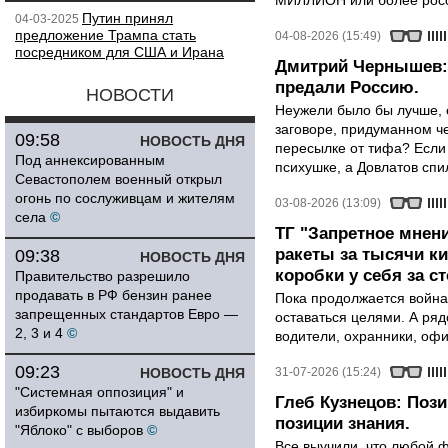
МИЛЛИОН или более росси
Путин принял
04-03-2025
предложение Трампа стать
04-08-2026 (15:49)
посредником для США и Ирана
Дмитрий Чернышев: 
предали Россию.
НОВОСТИ
Неужели было бы лучше, 
заговоре, придуманном че
09:58
НОВОСТЬ ДНЯ
пересылке от тифа? Если
Под аннексированным
психушке, а Довлатов спи
Севастополем военный открыл
огонь по сослуживцам и жителям
03-08-2026 (13:09)
села
©
ТГ "Запретное мнени
ракеты за тысячи ки
09:38
НОВОСТЬ ДНЯ
коробки у себя за с
Правительство разрешило
продавать в РФ бензин ранее
Пока продолжается война
запрещенных стандартов Евро —
оставаться целями. А ряд
2, 3 и 4
©
водители, охранники, оф
09:23
НОВОСТЬ ДНЯ
31-07-2026 (15:24)
"Системная оппозиция" и
Глеб Кузнецов: Поз
избиркомы пытаются выдавить
позиции знания.
"Яблоко" с выборов
©
Все выучили, что любой ф