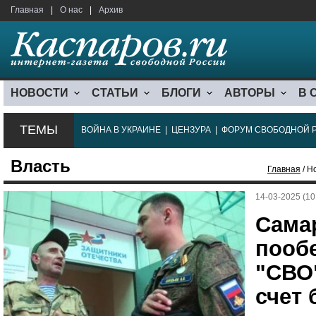
Главная
|
О нас
|
Архив
НОВОСТИ
СТАТЬИ
БЛОГИ
АВТОРЫ
В 
ТЕМЫ
ВОЙНА В УКРАИНЕ
|
ЦЕНЗУРА
|
ФОРУМ СВОБОДНОЙ 
Власть
Главная
/ Н
14-03-2025 (10
Сама
пооб
"СВО
счет