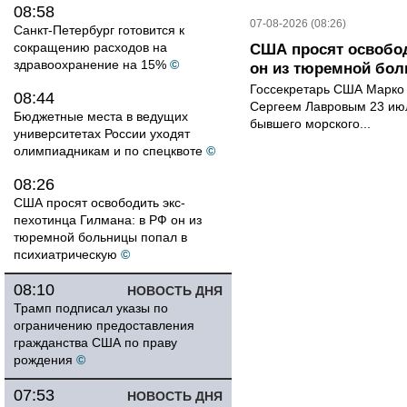
08:58
07-08-2026 (08:26)
Санкт-Петербург готовится к
сокращению расходов на
США просят освобод
здравоохранение на 15%
©
он из тюремной бол
Госсекретарь США Марко 
08:44
Сергеем Лавровым 23 ию
Бюджетные места в ведущих
бывшего морского...
университетах России уходят
олимпиадникам и по спецквоте
©
08:26
США просят освободить экс-
пехотинца Гилмана: в РФ он из
тюремной больницы попал в
психиатрическую
©
08:10
НОВОСТЬ ДНЯ
Трамп подписал указы по
ограничению предоставления
гражданства США по праву
рождения
©
07:53
НОВОСТЬ ДНЯ