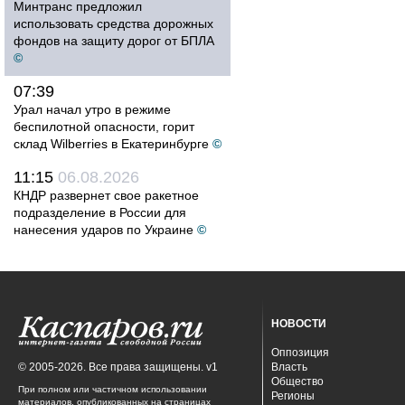
Минтранс предложил
использовать средства дорожных
фондов на защиту дорог от БПЛА
©
07:39
Урал начал утро в режиме
беспилотной опасности, горит
склад Wilberries в Екатеринбурге
©
11:15
06.08.2026
КНДР развернет свое ракетное
подразделение в России для
нанесения ударов по Украине
©
НОВОСТИ
Оппозиция
© 2005-2026. Все права защищены. v1
Власть
Общество
При полном или частичном использовании
Регионы
материалов, опубликованных на страницах