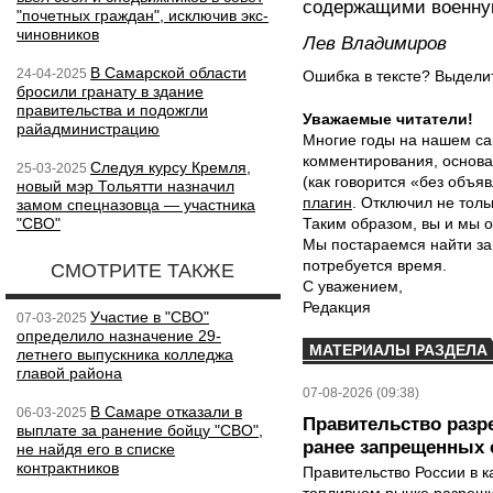
содержащими военную
"почетных граждан", исключив экс-
чиновников
Лев Владимиров
В Самарской области
24-04-2025
Ошибка в тексте? Выдел
бросили гранату в здание
правительства и подожгли
Уважаемые читатели!
райадминистрацию
Многие годы на нашем са
комментирования, основа
Следуя курсу Кремля,
25-03-2025
(как говорится «без объ
новый мэр Тольятти назначил
плагин
. Отключил не толь
замом спецназовца — участника
"СВО"
Таким образом, вы и мы о
Мы постараемся найти за
потребуется время.
СМОТРИТЕ ТАКЖЕ
С уважением,
Редакция
Участие в "СВО"
07-03-2025
определило назначение 29-
МАТЕРИАЛЫ РАЗДЕЛА
летнего выпускника колледжа
главой района
07-08-2026 (09:38)
В Самаре отказали в
06-03-2025
Правительство разр
выплате за ранение бойцу "СВО",
ранее запрещенных с
не найдя его в списке
контрактников
Правительство России в к