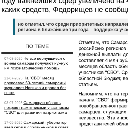
году важнейших сфер увеличено на 4
каких средств, Федорищев не сообщ
но отметил, что среди приоритетных направл
региона в ближайшие три года – поддержка уча
Отметим, что Самарс
ПО ТЕМЕ
российских регионов
денежной выплаты дл
Не все вернувшиеся с
07-08-2025
составляет 4 млн руб
войны самарцы получают нужную
месяцев область обе
им психиатрическую помощь
участников "СВО". Ср
На "СВО" месяц
областной бюджет, ве
21-07-2025
провоевал 60-летний самарский
статьям.
журналист Новиков и пропал без
вести
Напомним, что на те
начала "СВО" формир
Самарскую область
03-07-2025
новобранцев-контракт
покроют памятниками участникам
самарцев, служащих в
"СВО" для развития патриотизма
неизвестно. Эта инф
Самарский губернатор
17-05-2025
представителей облас
ввел себя и сподвижников в совет