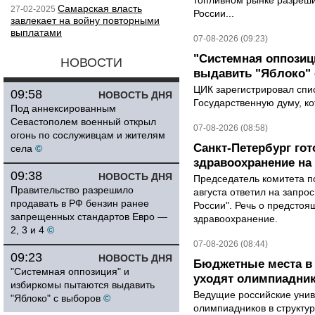
топливном рынке разрешил
Самарская власть
27-02-2025
России...
завлекает на войну повторными
выплатами
07-08-2026 (09:23)
"Системная оппози
НОВОСТИ
выдавить "Яблоко"
ЦИК зарегистрировал спис
09:58
НОВОСТЬ ДНЯ
Государственную думу, ко
Под аннексированным
Севастополем военный открыл
07-08-2026 (08:58)
огонь по сослуживцам и жителям
Санкт-Петербург го
села
©
здравоохранение на
09:38
НОВОСТЬ ДНЯ
Председатель комитета п
Правительство разрешило
августа ответил на запро
продавать в РФ бензин ранее
России". Речь о предсто
запрещенных стандартов Евро —
здравоохранение.
2, 3 и 4
©
07-08-2026 (08:44)
09:23
НОВОСТЬ ДНЯ
Бюджетные места в 
"Системная оппозиция" и
уходят олимпиадник
избиркомы пытаются выдавить
Ведущие российские унив
"Яблоко" с выборов
©
олимпиадников в структу