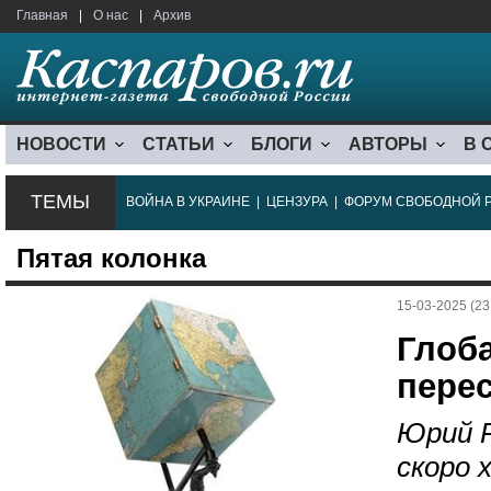
Главная
|
О нас
|
Архив
НОВОСТИ
СТАТЬИ
БЛОГИ
АВТОРЫ
В 
ТЕМЫ
ВОЙНА В УКРАИНЕ
|
ЦЕНЗУРА
|
ФОРУМ СВОБОДНОЙ 
Пятая колонка
15-03-2025 (23
Глоб
пере
Юрий Р
скоро 