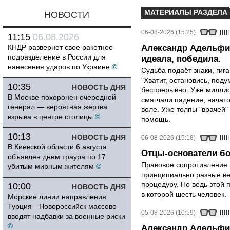
МАТЕРИАЛЫ РАЗДЕЛА
НОВОСТИ
06-08-2026 (15:25)
11:15
06.08.2026
КНДР развернет свое ракетное
Александр Адельфин
подразделение в России для
идеала, победила.
нанесения ударов по Украине
©
Судьба подаёт знаки, гига
"Хватит, остановись, поду
10:35
НОВОСТЬ ДНЯ
беспрерывно. Уже миллио
В Москве похоронен очередной
смягчали падение, начато
генерал — вероятная жертва
воле. Уже толпы "врачей
взрыва в центре столицы
©
помощь.
10:13
НОВОСТЬ ДНЯ
06-08-2026 (15:18)
В Киевской области 6 августа
Отцы-основатели бо
объявлен днем траура по 17
Правовое сопротивление 
убитым мирным жителям
©
принципиально разные ве
процедуру. Но ведь этой 
10:00
НОВОСТЬ ДНЯ
в которой шесть человек.
Морские линии направления
Турция—Новороссийск массово
05-08-2026 (10:59)
вводят надбавки за военные риски
©
Александр Адельфин