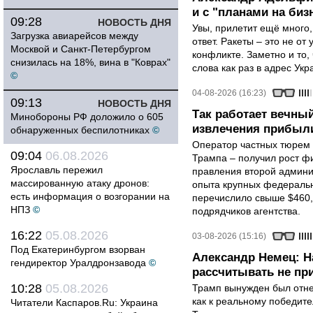
и с "планами на биз
09:28
НОВОСТЬ ДНЯ
Увы, прилетит ещё много,
Загрузка авиарейсов между
ответ. Ракеты – это не от
Москвой и Санкт-Петербургом
конфликте. Заметно и то
снизилась на 18%, вина в "Коврах"
слова как раз в адрес Укра
©
04-08-2026 (16:23)
09:13
НОВОСТЬ ДНЯ
Так работает вечный
Минобороны РФ доложило о 605
извлечения прибыли
обнаруженных беспилотниках
©
Оператор частных тюрем 
09:04
06.08.2026
Трампа – получил рост ф
Ярославль пережил
правления второй админи
массированную атаку дронов:
опыта крупных федеральны
есть информация о возгорании на
перечислило свыше $460,
НПЗ
©
подрядчиков агентства.
16:22
05.08.2026
03-08-2026 (15:16)
Под Екатеринбургом взорван
Александр Немец: Н
гендиректор Уралдронзавода
©
рассчитывать не пр
10:28
05.08.2026
Трамп вынужден был отнес
как к реальному победите
Читатели Каспаров.Ru: Украина