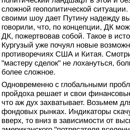
политический ландшафт в этой и бе
сложной геополитической ситуации.
своими шоу дает Путину надежду вы
говорили, что, по концепции, ДК мож
ДК, пожертвовав собой. Такое в ист
Кургузый уже почуял новые возможн
противоречиях США и Китая. Смотри
"мастеру сделок" не лохануться, бо
более сложное.
Одновременно с глобальными проб
пройдоха решает и свои финансовые
что аж дух захватывает. Возьмем д
фондовых рынках. Индикаторы скач
вверх, то вниз в зависимости от вы
американского "потрясателя вселенн