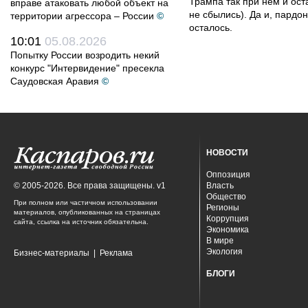
Трампа так при нем и ост
вправе атаковать любой объект на
не сбылись). Да и, пардо
территории агрессора – России
©
осталось.
10:01
05.08.2026
Попытку России возродить некий
конкурс "Интервидение" пресекла
Саудовская Аравия
©
НОВОСТИ
Оппозиция
© 2005-2026. Все права защищены. v1
Власть
Общество
При полном или частичном использовании
Регионы
материалов, опубликованных на страницах
Коррупция
сайта, ссылка на источник обязательна.
Экономика
В мире
Экология
Бизнес-материалы
|
Реклама
БЛОГИ