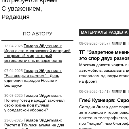
потребуется время.
С уважением,
Редакция
МАТЕРИАЛЫ РАЗДЕЛА
ПО АВТОРУ
08-08-2026 (09:57)
Тамара Эйдельман:
13-04-2025
Иран с его многовековой историей
ТГ "Запретное мнени
- огромный мир, который
это спор двух разно
мы знаем очень поверхностно
Москвич должен ходить в 
автомобиль, заказывать д
Тамара Эйдельман:
07-04-2025
"Разговоры о важном" - День
генералам однажды стане
единения народов России и
на фронт.
Беларуси
06-08-2026 (15:41)
Тамара Эйдельман:
30-03-2025
Глеб Кузнецов: Серо
Почему "отец народа" закончил
свою жизнь под пулями
Сегодня Энвер дает тюрк
у солдатской уборной?
зятя халифа и героя рево
пантеона телеграфистов,
Тамара Эйдельман:
23-03-2025
про "нацию", чью биограф
Растет в Тбилиси алыча не для
постят.