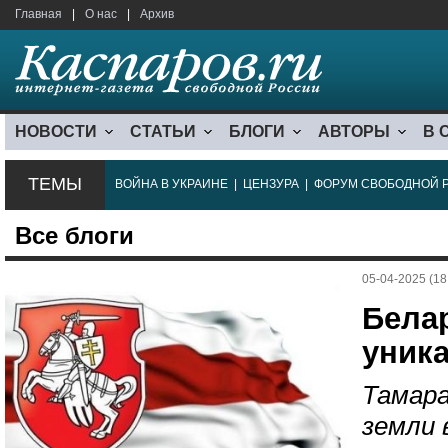
Главная
|
О нас
|
Архив
НОВОСТИ
СТАТЬИ
БЛОГИ
АВТОРЫ
В 
ТЕМЫ
ВОЙНА В УКРАИНЕ
|
ЦЕНЗУРА
|
ФОРУМ СВОБОДНОЙ 
Все блоги
05-04-2025 (18
Белар
уник
Тамара
земли 