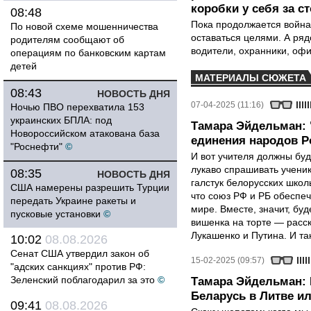
коробки у себя за с
08:48
Пока продолжается война
По новой схеме мошенничества
оставаться целями. А ряд
родителям сообщают об
водители, охранники, оф
операциям по банковским картам
детей
МАТЕРИАЛЫ СЮЖЕТА
08:43
НОВОСТЬ ДНЯ
07-04-2025 (11:16)
Ночью ПВО перехватила 153
украинских БПЛА: под
Тамара Эйдельман: 
Новороссийском атакована база
единения народов Р
"Роснефти"
©
И вот учителя должны буд
лукаво спрашивать ученик
08:35
НОВОСТЬ ДНЯ
галстук белорусских школ
США намерены разрешить Турции
что союз РФ и РБ обеспе
передать Украине ракеты и
мире. Вместе, значит, бу
пусковые установки
©
вишенка на торте — расс
Лукашенко и Путина. И так
10:02
08.08.2026
Сенат США утвердил закон об
15-02-2025 (09:57)
"адских санкциях" против РФ:
Зеленский поблагодарил за это
©
Тамара Эйдельман: 
Беларусь в Литве и
09:41
08.08.2026