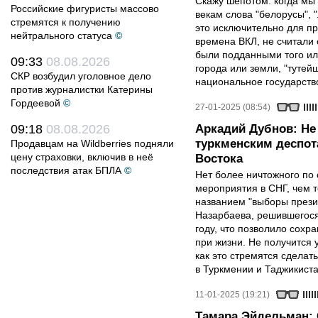
Скажу шепотом: когда мы
Российские фигуристы массово
векам слова "белорусы", "
стремятся к получению
это исключительно для п
нейтрального статуса
©
времена ВКЛ, не считали
были подданными того или
09:33
08.08.2026
города или земли, "туте
СКР возбудил уголовное дело
национальное государств
против журналистки Катерины
Гордеевой
©
27-01-2025 (08:54)
09:18
08.08.2026
Аркадий Дубнов: Не
туркменским деспот
Продавцам на Wildberries подняли
цену страховки, включив в неё
Востока
последствия атак БПЛА
©
Нет более ничтожного по
мероприятия в СНГ, чем т
названием "выборы прези
Назарбаева, решившегося 
году, что позволило сохр
при жизни. Не получится 
как это стремятся сделат
в Туркмении и Таджикиста
11-01-2025 (19:21)
Тамара Эйдельман: 