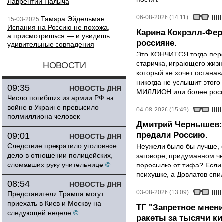
Лаврентий Палыча
06-08-2026 (14:11)
Тамара Эйдельман:
15-03-2025
Испания на Россию не похожа,
Карина Кокрэлл-Фер
а присмотришься — и увидишь
россияне.
удивительные совпадения
Это КОНЧИТСЯ тогда пере
старичка, играющего жизн
НОВОСТИ
который не хочет останавл
никогда не услышит этого
09:35
НОВОСТЬ ДНЯ
МИЛЛИОН или более росси
Число погибших из армии РФ на
войне в Украине превысило
04-08-2026 (15:49)
полмиллиона человек
Дмитрий Чернышев: 
предали Россию.
09:01
НОВОСТЬ ДНЯ
Следствие прекратило уголовное
Неужели было бы лучше, 
дело в отношении полицейских,
заговоре, придуманном че
сломавших руку учительнице
©
пересылке от тифа? Если
психушке, а Довлатов спи
08:54
НОВОСТЬ ДНЯ
03-08-2026 (13:09)
Представители Трампа могут
приехать в Киев и Москву на
ТГ "Запретное мнени
следующей неделе
©
ракеты за тысячи ки