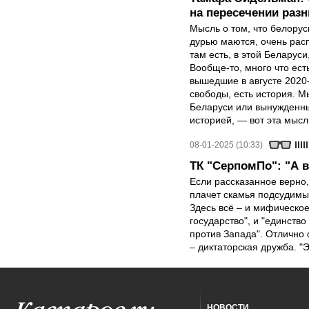
на пересечении раз
Мысль о том, что белорусы
дурью маются, очень расп
там есть, в этой Беларус
Вообще-то, много что есть
вышедшие в августе 2020-
свободы, есть история. М
Беларуси или вынужденные
историей, — вот эта мысл
08-01-2025 (10:33)
ТК "СерпомПо": "А во
Если рассказанное верно,
плачет скамья подсудимых,
Здесь всё – и мифическо
государство", и "единство
против Запада". Отлично 
– диктаторская дружба. "Э
НОВОСТИ