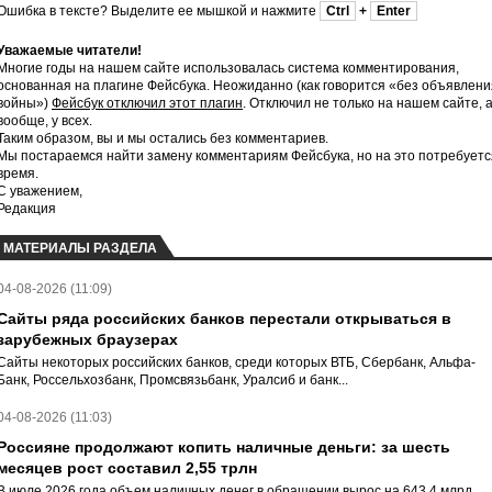
Ошибка в тексте? Выделите ее мышкой и нажмите
Ctrl
+
Enter
Уважаемые читатели!
Многие годы на нашем сайте использовалась система комментирования,
основанная на плагине Фейсбука. Неожиданно (как говорится «без объявлени
войны»)
Фейсбук отключил этот плагин
. Отключил не только на нашем сайте, 
вообще, у всех.
Таким образом, вы и мы остались без комментариев.
Мы постараемся найти замену комментариям Фейсбука, но на это потребуетс
время.
С уважением,
Редакция
МАТЕРИАЛЫ РАЗДЕЛА
04-08-2026 (11:09)
Сайты ряда российских банков перестали открываться в
зарубежных браузерах
Сайты некоторых российских банков, среди которых ВТБ, Сбербанк, Альфа-
Банк, Россельхозбанк, Промсвязьбанк, Уралсиб и банк...
04-08-2026 (11:03)
Россияне продолжают копить наличные деньги: за шесть
месяцев рост составил 2,55 трлн
В июле 2026 года объем наличных денег в обращении вырос на 643,4 млрд