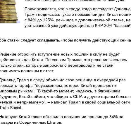
Подчеркивается, что в среду, когда президент Дональд
Трамп подписывал указ о повышении для Китая пошл
с 84% до 125%, речь шла о дополнительной ставке, не
учитывавшей уже действующие для КНР 20% "базовой
обе ставки следует складывать, чтобы получить действующий сейча
Решение отсрочить вступление новых пошлин в силу не будет
действовать для Китая. По словам Трампа, это решение касалось
только стран, которые запросили о переговорах и не стали
поднимать пошлины в ответ.
Дональд Трамп в среду объяснил свое решение в очередной раз
повысить тарифы "неуважением, которое Китай проявляет к
мировым рынкам". "В какой-то момент, надеюсь, в ближайшем
будущем, Китай поймет, что обдирать США и другие страны больше
нельзя и неприемлемо", – написал Трамп в своей социальной сети
Truth Social.
Накануне Китай также объявил о повышении пошлин до 84% на
товары из Соединенных Штатов.