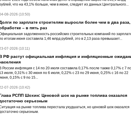
рублей, что на 43,1% больше, чем в июне, следует из данных Центрального...
04-08-2026 (10:50)
Долги по зарплате строителям выросли более чем в два раза,
обработке – в пять раз
Официальная задолженность российских строительных компаний по зарплат
по итогам июня составила 1,46 млрд рублей, это в 2,13 раза превышает...
23-07-2026 (10:11)
В РФ растут официальная инфляция и инфляционные ожидан
населения
В России инфляция с 14 по 20 июля составила 0,17% после также 0,17% с 7 п
13 июля, 0,31% с 30 июня по 6 июля, 0,22% с 23 по 29 июня, 0,25% с 16 по 22
июня, 0,15% c 9 по 15...
22-07-2026 (10:42)
Глава РСПП Шохин: Ценовой шок на рынке топлива оказался
достаточно серьезным
Ситуация на рынке топлива перестала ухудшаться, но ценовой шок оказался
достаточно серьезным.