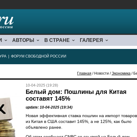
И
АВТОРЫ
В СТРАНЕ
ГАЛЕРЕЯ
УРА
|
ФОРУМ СВОБОДНОЙ РОССИИ
Главная
/ Новости /
Экономика
/ Б
10-04-2025 (19:28)
Белый дом: Пошлины для Китая
составят 145%
update: 10-04-2025 (19:34)
Новая эффективная ставка пошлин на импорт товаров
из Китая в США составит 145%, а не 125%, как было
объявлено ранее.
Об этом сообщает CNBC со ссылкой на Белый дом.