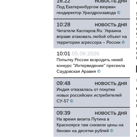
16:22
НОВОСТЬ ДНЯ
Под Екатеринбургом взорван
гендиректор Уралдронзавода
©
10:28
НОВОСТЬ ДНЯ
Читатели Каспаров.Ru: Украина
вправе атаковать любой объект на
территории агрессора – России
©
10:01
05.08.2026
Попытку России возродить некий
конкурс "Интервидение" пресекла
Саудовская Аравия
©
09:48
НОВОСТЬ ДНЯ
Индия отказалась от покупки
новых российских истребителей
СУ-57
©
09:39
НОВОСТЬ ДНЯ
На время визита Путина в
Красноярск там снизили цены на
бензин на десятки рублей
©