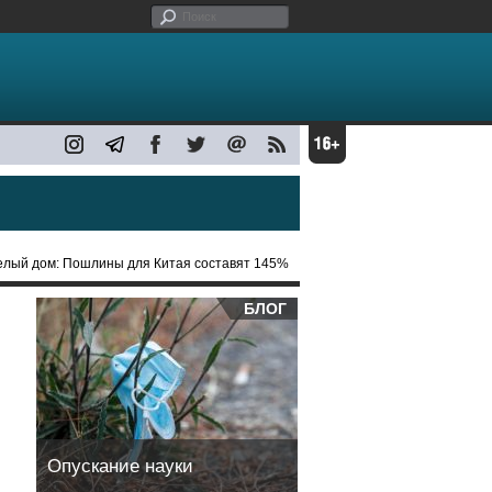
елый дом: Пошлины для Китая составят 145%
БЛОГ
Опускание науки