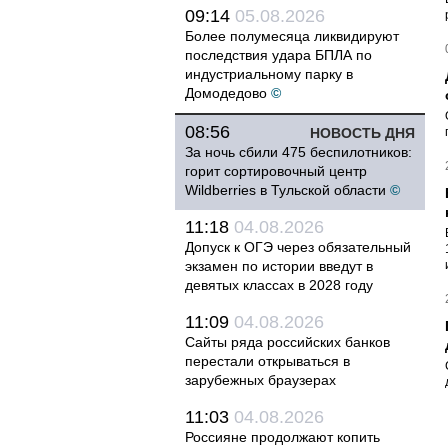
09:14
05.08.2026
Более полумесяца ликвидируют
последствия удара БПЛА по
индустриальному парку в
Домодедово
©
08:56
НОВОСТЬ ДНЯ
За ночь сбили 475 беспилотников:
горит сортировочный центр
Wildberries в Тульской области
©
11:18
04.08.2026
Допуск к ОГЭ через обязательный
экзамен по истории введут в
девятых классах в 2028 году
11:09
04.08.2026
Сайты ряда российских банков
перестали открываться в
зарубежных браузерах
11:03
04.08.2026
Россияне продолжают копить