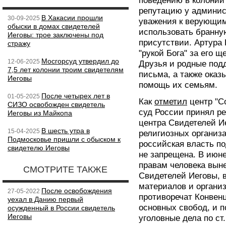
поведению в колони
репутацию у админис
В Хакасии прошли
30-09-2025
уважения к верующим
обыски в домах свидетелей
использовать бранную
Иеговы: трое заключены под
присутствии. Артура
стражу
"рукой Бога" за его 
Мосгорсуд утвердил до
12-06-2025
Друзья и родные под
7,5 лет колонии троим свидетелям
письма, а также ока
Иеговы
помощь их семьям.
После четырех лет в
01-05-2025
Как
отметил
центр "Со
СИЗО освобожден свидетель
суд России принял р
Иеговы из Майкопа
центра Свидетелей И
В шесть утра в
15-04-2025
религиозных организ
Подмосковье пришли с обыском к
российская власть по
свидетелю Иеговы
не запрещена. В июне
правам человека вын
СМОТРИТЕ ТАКЖЕ
Свидетелей Иеговы, в
материалов и органи
После освобождения
27-05-2022
противоречат Конвенц
уехал в Данию первый
основных свобод, и п
осужденный в России свидетель
Иеговы
уголовные дела по ст.