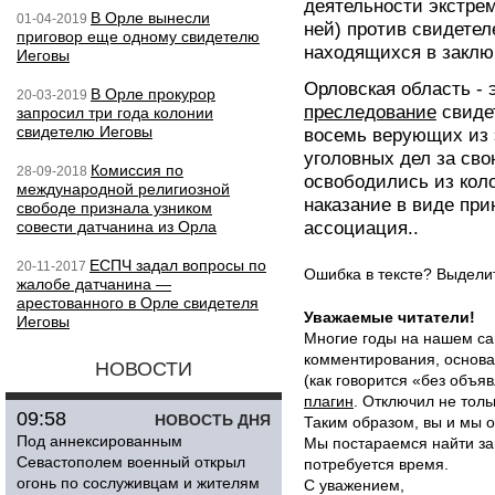
деятельности экстрем
В Орле вынесли
01-04-2019
ней) против свидете
приговор еще одному свидетелю
находящихся в заклю
Иеговы
Орловская область - э
В Орле прокурор
20-03-2019
преследование
свиде
запросил три года колонии
свидетелю Иеговы
восемь верующих из 
уголовных дел за сво
Комиссия по
28-09-2018
освободились из кол
международной религиозной
наказание в виде пр
свободе признала узником
совести датчанина из Орла
ассоциация..
ЕСПЧ задал вопросы по
20-11-2017
Ошибка в тексте? Выдел
жалобе датчанина —
арестованного в Орле свидетеля
Уважаемые читатели!
Иеговы
Многие годы на нашем са
комментирования, основа
НОВОСТИ
(как говорится «без объ
плагин
. Отключил не толь
09:58
НОВОСТЬ ДНЯ
Таким образом, вы и мы о
Под аннексированным
Мы постараемся найти за
Севастополем военный открыл
потребуется время.
огонь по сослуживцам и жителям
С уважением,