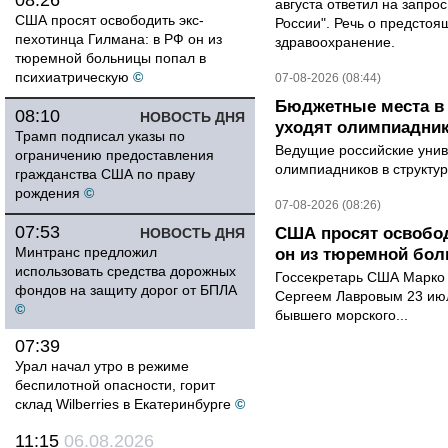
08:26
августа ответил на запро
США просят освободить экс-
России". Речь о предсто
пехотинца Гилмана: в РФ он из
здравоохранение.
тюремной больницы попал в
психиатрическую
©
07-08-2026 (08:44)
Бюджетные места в 
08:10
НОВОСТЬ ДНЯ
уходят олимпиадник
Трамп подписал указы по
Ведущие российские унив
ограничению предоставления
олимпиадников в структу
гражданства США по праву
рождения
©
07-08-2026 (08:26)
07:53
США просят освобод
НОВОСТЬ ДНЯ
Минтранс предложил
он из тюремной бол
использовать средства дорожных
Госсекретарь США Марко 
фондов на защиту дорог от БПЛА
Сергеем Лавровым 23 ию
©
бывшего морского...
07:39
Урал начал утро в режиме
беспилотной опасности, горит
склад Wilberries в Екатеринбурге
©
11:15
06.08.2026