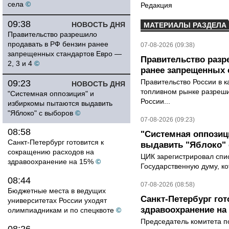
села
©
Редакция
09:38
НОВОСТЬ ДНЯ
МАТЕРИАЛЫ РАЗДЕЛА
Правительство разрешило
продавать в РФ бензин ранее
07-08-2026 (09:38)
запрещенных стандартов Евро —
Правительство разр
2, 3 и 4
©
ранее запрещенных с
Правительство России в к
09:23
НОВОСТЬ ДНЯ
топливном рынке разрешил
"Системная оппозиция" и
России...
избиркомы пытаются выдавить
"Яблоко" с выборов
©
07-08-2026 (09:23)
08:58
"Системная оппози
Санкт-Петербург готовится к
выдавить "Яблоко"
сокращению расходов на
ЦИК зарегистрировал спис
здравоохранение на 15%
©
Государственную думу, ко
08:44
07-08-2026 (08:58)
Бюджетные места в ведущих
Санкт-Петербург го
университетах России уходят
здравоохранение на
олимпиадникам и по спецквоте
©
Председатель комитета п