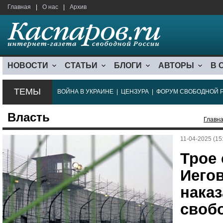
Главная
|
О нас
|
Архив
НОВОСТИ
СТАТЬИ
БЛОГИ
АВТОРЫ
В 
ТЕМЫ
ВОЙНА В УКРАИНЕ
|
ЦЕНЗУРА
|
ФОРУМ СВОБОДНОЙ 
Власть
Главн
11-04-2025 (15
Трое
Иего
нака
своб