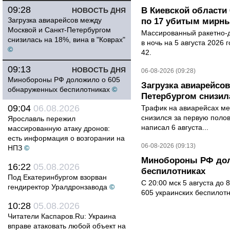
09:28
В Киевской области 
НОВОСТЬ ДНЯ
Загрузка авиарейсов между
по 17 убитым мирн
Москвой и Санкт-Петербургом
Массированный ракетно-д
снизилась на 18%, вина в "Коврах"
в ночь на 5 августа 2026 
©
42.
09:13
НОВОСТЬ ДНЯ
06-08-2026 (09:28)
Минобороны РФ доложило о 605
Загрузка авиарейсо
обнаруженных беспилотниках
©
Петербургом снизила
09:04
06.08.2026
Трафик на авиарейсах ме
снизился за первую полов
Ярославль пережил
написал 6 августа...
массированную атаку дронов:
есть информация о возгорании на
06-08-2026 (09:13)
НПЗ
©
Минобороны РФ дол
16:22
05.08.2026
беспилотниках
Под Екатеринбургом взорван
С 20:00 мск 5 августа до
гендиректор Уралдронзавода
©
605 украинских беспилот
10:28
05.08.2026
Читатели Каспаров.Ru: Украина
вправе атаковать любой объект на