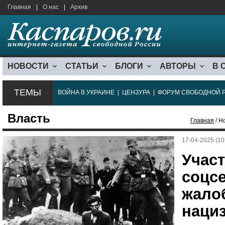
Главная
|
О нас
|
Архив
НОВОСТИ
СТАТЬИ
БЛОГИ
АВТОРЫ
В 
ТЕМЫ
ВОЙНА В УКРАИНЕ
|
ЦЕНЗУРА
|
ФОРУМ СВОБОДНОЙ 
Власть
Главная
/ Н
17-04-2025 (10
Участ
соцс
жало
наци