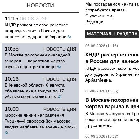
Мы постараемся найти за
НОВОСТИ
потребуется время.
С уважением,
11:15
06.08.2026
Редакция
КНДР развернет свое ракетное
подразделение в России для
МАТЕРИАЛЫ РАЗДЕЛА
нанесения ударов по Украине
©
06-08-2026 (11:15)
10:35
НОВОСТЬ ДНЯ
КНДР развернет сво
В Москве похоронен очередной
генерал — вероятная жертва
в России для нанесе
взрыва в центре столицы
©
КНДР разворачивает в Ро
для ударов по Украине, 
10:13
НОВОСТЬ ДНЯ
АрбатМедиа.
В Киевской области 6 августа
объявлен днем траура по 17
06-08-2026 (10:35)
убитым мирным жителям
©
В Москве похоронен
жертва взрыва в це
10:00
НОВОСТЬ ДНЯ
В Москве 5 августа на Тр
Морские линии направления
секретности прошли похо
Турция—Новороссийск массово
Ерусалимова.
вводят надбавки за военные риски
©
06-08-2026 (10:13)