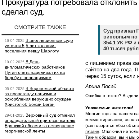
Прокуратура потребовала отклонить 
сделал суд.
СМОТРИТЕ ТАКЖЕ
Суд признал 
виновным по п
В апелляционном суде
16-04-2025
354.1 УК РФ и
устояли 5,5 лет колонии-
40 тысяч руб
поселения певцу Шарлоту
В День
10-02-2025
с лишением права з
дипломатических работников
сайтов на два года. 
Путин опять нацеливал их на
через 15 суток, если
борьбу с неонацизмом
Арина Посад
В Воронежской области
05-02-2025
за пропаганду нацизма и
Ошибка в тексте? Выдел
оскорбления верующих осужден
Христолюб Божий Веган
Уважаемые читатели!
Многие годы на нашем са
Верховный суд отменил
29-01-2025
комментирования, основа
оправдательный приговор жителю
(как говорится «без объ
Брянской области за осквернение
георгиевской ленты
плагин
. Отключил не толь
Таким образом, вы и мы о