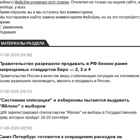
войны»)
Фейсбук отключил этот плагин
. Отключил не только на нашем сайте, 
вообще, у всех.
Таким образом, вы и мы остались без комментариев.
Мы постараемся найти замену комментариям Фейсбука, но на это потребуетс
время.
С уважением,
Редакция
МАТЕРИАЛЫ РАЗДЕЛА
07-08-2026 (09:38)
Правительство разрешило продавать в РФ бензин ранее
запрещенных стандартов Евро — 2, 3 и 4
Правительство России в качестве меры стабилизации ситуации на топливном
рынке разрешило производить, ввозить и продавать в России...
07-08-2026 (09:23)
"Системная оппозиция" и избиркомы пытаются выдавить
"Яблоко" с выборов
ЦИК зарегистрировал список партии "Яблоко" на выборы в Государственную
думу, которые пройдут 18-20 сентября.
07-08-2026 (08:58)
Санкт-Петербург готовится к сокращению расходов на