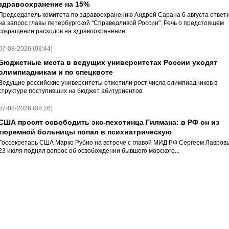
здравоохранение на 15%
Председатель комитета по здравоохранению Андрей Сарана 6 августа ответ
на запрос главы петербургской "Справедливой России". Речь о предстоящем
сокращении расходов на здравоохранение.
07-08-2026 (08:44)
Бюджетные места в ведущих университетах России уходят
олимпиадникам и по спецквоте
Ведущие российские университеты отметили рост числа олимпиадников в
структуре поступивших на бюджет абитуриентов.
07-08-2026 (08:26)
США просят освободить экс-пехотинца Гилмана: в РФ он из
тюремной больницы попал в психиатрическую
Госсекретарь США Марко Рубио на встрече с главой МИД РФ Сергеем Лавров
23 июля поднял вопрос об освобождении бывшего морского...