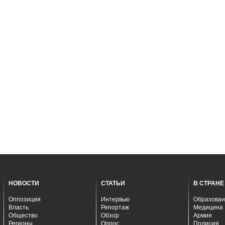
НОВОСТИ
СТАТЬИ
В СТРАНЕ
Оппозиция
Интервью
Образован
Власть
Репортаж
Медицина
Общество
Обзор
Армия
Регионы
Опрос
Полиция