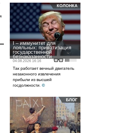
а
КОЛОНКА
я
I – иммунитет для
лояльных: приватизация
государственной
безнаказанности
04.08.2026 16:16
Так работает вечный двигатель
незаконного извлечения
прибыли из высшей
госдолжности.
©
БЛОГ