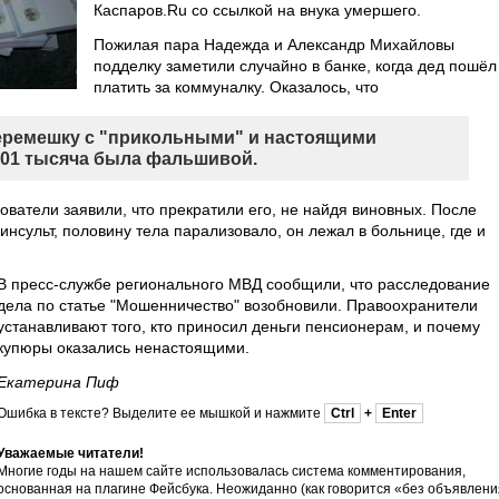
Каспаров.Ru со ссылкой на внука умершего.
Пожилая пара Надежда и Александр Михайловы
подделку заметили случайно в банке, когда дед пошёл
платить за коммуналку. Оказалось, что
еремешку с "прикольными" и настоящими
201 тысяча была фальшивой.
ватели заявили, что прекратили его, не найдя виновных. После
инсульт, половину тела парализовало, он лежал в больнице, где и
В пресс-службе регионального МВД сообщили, что расследование
дела по статье "Мошенничество" возобновили. Правоохранители
устанавливают того, кто приносил деньги пенсионерам, и почему
купюры оказались ненастоящими.
Екатерина Пиф
Ошибка в тексте? Выделите ее мышкой и нажмите
Ctrl
+
Enter
Уважаемые читатели!
Многие годы на нашем сайте использовалась система комментирования,
основанная на плагине Фейсбука. Неожиданно (как говорится «без объявлени