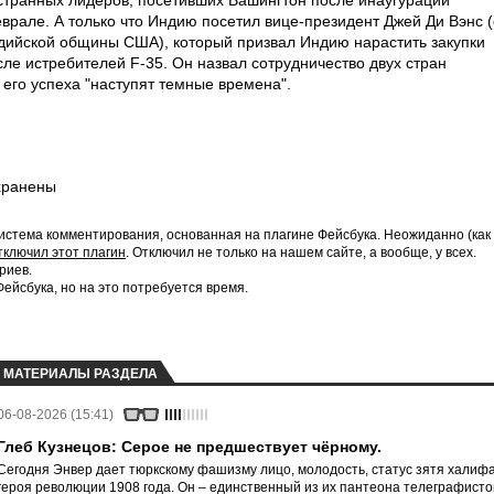
странных лидеров, посетивших Вашингтон после инаугурации
врале. А только что Индию посетил вице-президент Джей Ди Вэнс (
дийской общины США), который призвал Индию нарастить закупки
сле истребителей F-35. Он назвал сотрудничество двух стран
его успеха "наступят темные времена".
хранены
истема комментирования, основанная на плагине Фейсбука. Неожиданно (как
тключил этот плагин
. Отключил не только на нашем сайте, а вообще, у всех.
риев.
йсбука, но на это потребуется время.
МАТЕРИАЛЫ РАЗДЕЛА
06-08-2026 (15:41)
Глеб Кузнецов: Серое не предшествует чёрному.
Сегодня Энвер дает тюркскому фашизму лицо, молодость, статус зятя халифа
героя революции 1908 года. Он – единственный из их пантеона телеграфисто