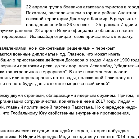
22 апреля группа боевиков атаковала туристов в горо
Пахалгам, расположенном в горном районе Анантнаг
союзной территории Джамму и Кашмир. В результате
нападения погибли 26 человек — 25 граждан Индии и
олучили ранения. 23 апреля Индия официально обвинила власти
 терроризма". Исламабад отрицает свою причастность к теракту.
 заявлениями, но и конкретными решениями – перекрыт
аются военные дипломаты и т.д. Главное, что может иметь
бщил о приостановке действия Договора о водах Инда от 1960 года
еверными притоками реки, до тех пор, пока Исламабад "убедитель
ки трансграничного терроризма". В ответ пакистанские власти
овить или перенаправить поток воды, положенной Пакистану по
ы и на него будут даны ответные меры со всей силой".
между двумя странами, обладающими ядерным оружием. Притом, ч
ганизации сотрудничества, принятые в нее в 2017 году. Индия –
ай, главный политический партнер Пакистана. Но очередное индо-
о, что Глобальному Югу свойственны внутренние противоречия,
олитическая ситуация в каждой из стран, которая побуждает
рестижа. В Индии Нарендра Моди находится у власти с 2014 года, 