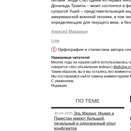
Китаем. Моди стал одним из первых ино
Дональда Трампа – визит состоялся в фе
супругой Ушей – представительницей ин
американской военной техники, в том чи
определяющим для текущего века, а без 
Алексей Макаркин
t.me
!
Орфография и стилистика автора со
Уважаемые читатели!
Многие годы на нашем сайте использовалась с
говорится «без объявления войны»)
Фейсбук о
Таким образом, вы и мы остались без коммента
Мы постараемся найти замену комментариям Фе
С уважением,
Редакция
ПО ТЕМЕ
Эль Мюрид: Индия и
30-04-2025
Пакистан имеют большой,
печальный и однозначный опыт
конфликтов