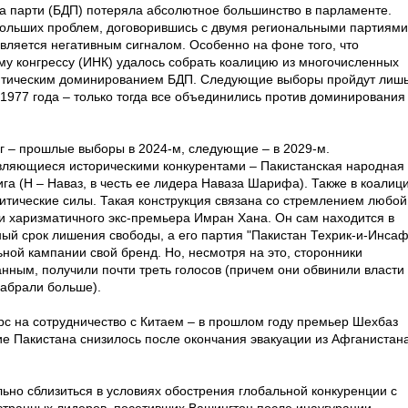
та парти (БДП) потеряла абсолютное большинство в парламенте.
ольших проблем, договорившись с двумя региональными партиями
вляется негативным сигналом. Особенно на фоне того, что
у конгрессу (ИНК) удалось собрать коалицию из многочисленных
итическим доминированием БДП. Следующие выборы пройдут лишь
 1977 года – только тогда все объединились против доминирования
нг – прошлые выборы в 2024-м, следующие – в 2029-м.
вляющиеся историческими конкурентами – Пакистанская народная
га (Н – Наваз, в честь ее лидера Наваза Шарифа). Также в коалиц
литические силы. Такая конструкция связана со стремлением любой
ти харизматичного экс-премьера Имран Хана. Он сам находится в
ый срок лишения свободы, а его партия "Пакистан Техрик-и-Инсаф
ьной кампании свой бренд. Но, несмотря на это, сторонники
нным, получили почти треть голосов (причем они обвинили власти 
набрали больше).
рс на сотрудничество с Китаем – в прошлом году премьер Шехбаз
е Пакистана снизилось после окончания эвакуации из Афганистан
ьно сблизиться в условиях обострения глобальной конкуренции с