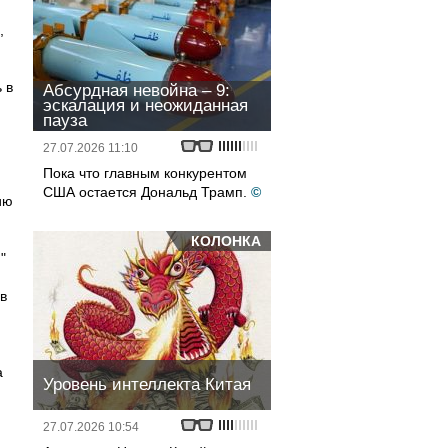
,
 в
Абсурдная невойна – 9:
эскалация и неожиданная
пауза
27.07.2026 11:10
Пока что главным конкурентом
США остается Дональд Трамп.
©
ию
КОЛОНКА
"
в
а
Уровень интеллекта Китая
27.07.2026 10:54