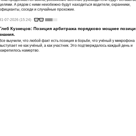
целями. А рядом с ними неизбежно будут находиться водители, охранники,
официанты, соседи и случайные прохожие.
31-07-2026 (15:24)
Глеб Кузнецов: Позиция арбитража порядково мощнее позици
знания.
Все выучили, что любой факт есть позиция в борьбе, что учёный у микрофона
выступает не как учёный, а как участник. Это подтверждалось каждый день и
закрепилось намертво.