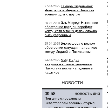
Тамара Эйдельман:
27-04-2025
Четыре раза Индия и Пакистан
воевали друг с другом
Эль Мюрид: Нынешнее
25-04-2025
обострение вряд ли перейдет
черту, хотя в таких делах сложно
быть уверенным
Блогосфера о резком
25-04-2025
обострении ситуации на границе
между Индией и Пакистаном
МИД Индии
24-04-2025
аннулировал визы гражданам
Пакистана после нападения в
Кашмире
НОВОСТИ
09:58
НОВОСТЬ ДНЯ
Под аннексированным
Севастополем военный открыл
огонь по сослуживцам и жителям