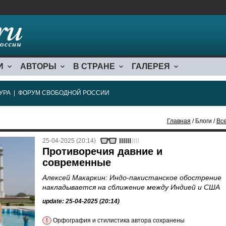
И
АВТОРЫ
В СТРАНЕ
ГАЛЕРЕЯ
УРА
|
ФОРУМ СВОБОДНОЙ РОССИИ
Главная
/ Блоги /
Все
25-04-2025 (20:14)
Противоречия давние и
современные
Алексей Макаркин: Индо-пакистанское обострение
накладывается на сближение между Индией и США
update: 25-04-2025 (20:14)
!
Орфография и стилистика автора сохранены