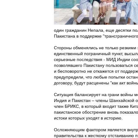
один гражданин Непала, еще десятки п
Пакистана в поддержке "трансграничного
Стороны обменялись не только резкими
единственный пограничный пункт, высыл
серьезные последствия - МИД Индии соо
позволявшего Пакистану пользоваться с
и бесповоротно не откажется от поддерж
предупредили, что любые попытки остан
договору, будут расценены "как акт войн
Ситуация балансирует на грани войны 
Индия и Пакистан – члены Шанхайской ор
член БРИКС, в который входит также Кит
пакистанское обострение вновь показал
истоки которых уходят в историю.
Осложняющим фактором является внутрип
правительства к жесткому отстаиванию п