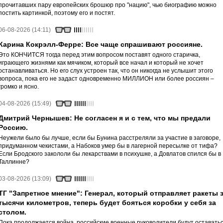
прочитавших пару европейских брошюр про "нацию", чью биографию можно
постить картинкой, поэтому его и постят.
06-08-2026 (14:11)
Карина Кокрэлл-Ферре: Все чаще спрашивают россияне.
Это КОНЧИТСЯ тогда перед этим вопросом поставят одного старичка,
играющего жизнями как мячиком, который все начал и который не хочет
останавливаться. Но его слух устроен так, что он никогда не услышит этого
вопроса, пока его не задаст одновременно МИЛЛИОН или более россиян –
громко и ясно.
04-08-2026 (15:49)
Дмитрий Чернышев: Не согласен я и с тем, что мы предали
Россию.
Неужели было бы лучше, если бы Бунина расстреляли за участие в заговоре,
придуманном чекистами, а Набоков умер бы в лагерной пересылке от тифа?
Если Бродского закололи бы лекарствами в психушке, а Довлатов спился бы в
Таллинне?
03-08-2026 (13:09)
ТГ "Запретное мнение": Генерал, который отправляет ракеты 
тысячи километров, теперь будет бояться коробки у себя за
столом.
Пока продолжается война, российские военные руководители будут оставать