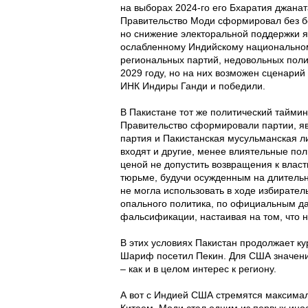
на выборах 2024-го его Бхаратия джана
Правительство Моди сформировал без б
но снижение электоральной поддержки я
ослабленному Индийскому национальном
региональных партий, недовольных пол
2029 году, но на них возможен сценарий
ИНК Индиры Ганди и победили.
В Пакистане тот же политический тайми
Правительство сформировали партии, я
партия и Пакистанская мусульманская ли
входят и другие, менее влиятельные по
ценой не допустить возвращения к влас
тюрьме, будучи осужденным на длительн
не могла использовать в ходе избирател
опального политика, по официальным да
фальсификации, настаивая на том, что 
В этих условиях Пакистан продолжает ку
Шариф посетил Пекин. Для США значени
– как и в целом интерес к региону.
А вот с Индией США стремятся максимал