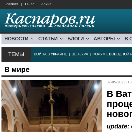
Главная
|
О нас
|
Архив
НОВОСТИ
СТАТЬИ
БЛОГИ
АВТОРЫ
В 
ТЕМЫ
ВОЙНА В УКРАИНЕ
|
ЦЕНЗУРА
|
ФОРУМ СВОБОДНОЙ 
В мире
07-05-2025 (13
В Ват
проц
ново
update: 