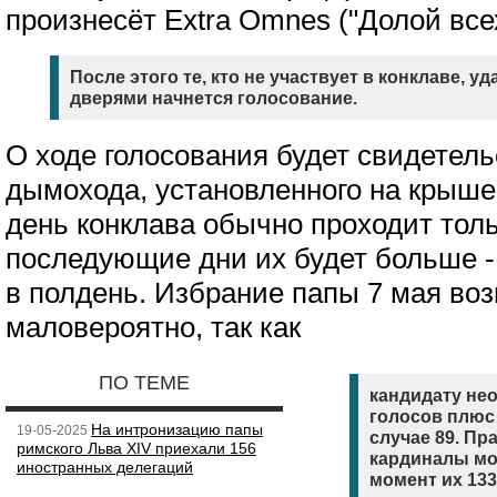
произнесёт Extra Omnes ("Долой всех
После этого те, кто не участвует в конклаве, у
дверями начнется голосование.
О ходе голосования будет свидетел
дымохода, установленного на крыше
день конклава обычно проходит толь
последующие дни их будет больше - 
в полдень. Избрание папы 7 мая воз
маловероятно, так как
ПО ТЕМЕ
кандидату не
голосов плюс
На интронизацию папы
19-05-2025
случае 89. Пр
римского Льва XIV приехали 156
кардиналы мо
иностранных делегаций
момент их 133