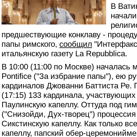
В Вати
начали
религи
предшествующие конклаву - процеду
папы римского,
сообщил
"Интерфакс"
итальянскую газету La Repubblica.
В 10:00 (11:00 по Москве) началась 
Pontifice ("За избрание папы"), ею р
кардиналов Джованни Баттиста Ре. П
(17:15) 133 кардинала, участвующих 
Паулинскую капеллу. Оттуда под гимн 
("Снизойди, Дух-творец") процессия
Сикстинскую капеллу. Как только вс
капеллу, папский обер-церемонийме