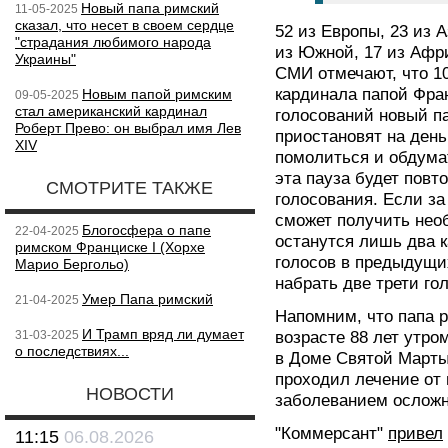
Новый папа римский
11-05-2025
сказал, что несет в своем сердце
52 из Европы, 23 из 
"страдания любимого народа
из Южной, 17 из Афр
Украины"
СМИ отмечают, что 10
кардинала папой Фра
Новым папой римским
09-05-2025
стал американский кардинал
голосований новый па
Роберт Прево: он выбрал имя Лев
приостановят на ден
XIV
помолиться и обдум
эта пауза будет повт
СМОТРИТЕ ТАКЖЕ
голосования. Если за
сможет получить необ
Блогосфера о папе
22-04-2025
останутся лишь два 
римском Франциске I (Хорхе
голосов в предыдущи
Марио Бергольо)
набрать две трети го
Умер Папа римский
21-04-2025
Напомним, что папа 
И Трамп вряд ли думает
31-03-2025
возрасте 88 лет утро
о последствиях...
в Доме Святой Марты
проходил лечение от
НОВОСТИ
заболеванием осложн
"Коммерсант"
привел
11:15
06.08.2026