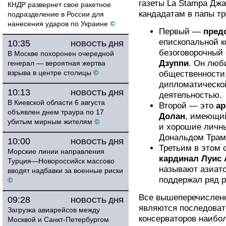
газеты La Stampa Джа
КНДР развернет свое ракетное
кандадатам в папы тр
подразделение в России для
нанесения ударов по Украине
©
Первый —
пред
епископальной к
10:35
НОВОСТЬ ДНЯ
безоговорочный
В Москве похоронен очередной
Дзуппи
. Он люб
генерал — вероятная жертва
взрыва в центре столицы
©
общественности
дипломатическо
10:13
НОВОСТЬ ДНЯ
деятельностью.
В Киевской области 6 августа
Второй — это
ар
объявлен днем траура по 17
Долан
, имеющий
убитым мирным жителям
©
и хорошие личн
Дональдом Трам
10:00
НОВОСТЬ ДНЯ
Третьим в этом 
Морские линии направления
кардинал Луис 
Турция—Новороссийск массово
называют азиатс
вводят надбавки за военные риски
поддержал ряд 
©
Все вышеперечисленн
09:28
НОВОСТЬ ДНЯ
являются последоват
Загрузка авиарейсов между
консерваторов наиб
Москвой и Санкт-Петербургом