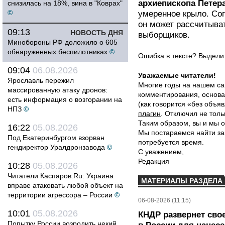
архиепископа Петер
снизилась на 18%, вина в "Коврах"
©
умеренное крыло. Со
он может рассчитыват
09:13
НОВОСТЬ ДНЯ
выборщиков.
Минобороны РФ доложило о 605
обнаруженных беспилотниках
©
Ошибка в тексте? Выдел
09:04
06.08.2026
Уважаемые читатели!
Ярославль пережил
Многие годы на нашем са
массированную атаку дронов:
комментирования, основа
есть информация о возгорании на
(как говорится «без объ
НПЗ
©
плагин
. Отключил не толь
Таким образом, вы и мы о
16:22
05.08.2026
Мы постараемся найти за
Под Екатеринбургом взорван
потребуется время.
гендиректор Уралдронзавода
©
С уважением,
Редакция
10:28
05.08.2026
Читатели Каспаров.Ru: Украина
МАТЕРИАЛЫ РАЗДЕЛА
вправе атаковать любой объект на
территории агрессора – России
©
06-08-2026 (11:15)
10:01
05.08.2026
КНДР развернет сво
Попытку России возродить некий