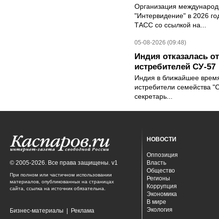
Организация международн
"Интервидение" в 2026 го
ТАСС со ссылкой на...
05-08-2026 (09:48)
Индия отказалась о
истребителей СУ-57
Индия в ближайшее время
истребители семейства "С
секретарь...
НОВОСТИ
Оппозиция
© 2005-2026. Все права защищены. v1
Власть
Общество
При полном или частичном использовании
Регионы
материалов, опубликованных на страницах
Коррупция
сайта, ссылка на источник обязательна.
Экономика
В мире
Экология
Бизнес-материалы
|
Реклама