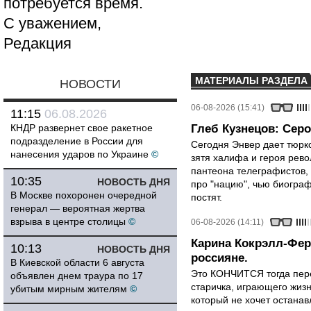
потребуется время.
С уважением,
Редакция
МАТЕРИАЛЫ РАЗДЕЛА
НОВОСТИ
06-08-2026 (15:41)
11:15
06.08.2026
КНДР развернет свое ракетное
Глеб Кузнецов: Серо
подразделение в России для
Сегодня Энвер дает тюрк
нанесения ударов по Украине
©
зятя халифа и героя рево
пантеона телеграфистов,
10:35
НОВОСТЬ ДНЯ
про "нацию", чью биограф
В Москве похоронен очередной
постят.
генерал — вероятная жертва
взрыва в центре столицы
©
06-08-2026 (14:11)
Карина Кокрэлл-Фер
10:13
НОВОСТЬ ДНЯ
россияне.
В Киевской области 6 августа
Это КОНЧИТСЯ тогда пере
объявлен днем траура по 17
старичка, играющего жизн
убитым мирным жителям
©
который не хочет останавл