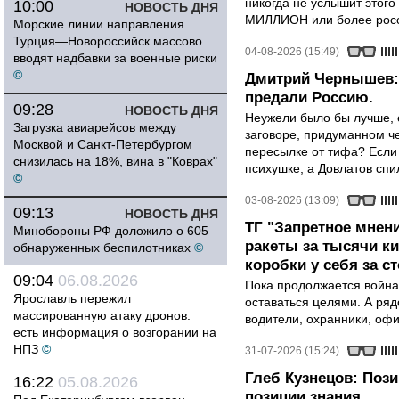
никогда не услышит этого
10:00
НОВОСТЬ ДНЯ
МИЛЛИОН или более росси
Морские линии направления
Турция—Новороссийск массово
04-08-2026 (15:49)
вводят надбавки за военные риски
©
Дмитрий Чернышев: 
предали Россию.
09:28
НОВОСТЬ ДНЯ
Неужели было бы лучше, 
Загрузка авиарейсов между
заговоре, придуманном че
Москвой и Санкт-Петербургом
пересылке от тифа? Если
снизилась на 18%, вина в "Коврах"
психушке, а Довлатов спи
©
03-08-2026 (13:09)
09:13
НОВОСТЬ ДНЯ
ТГ "Запретное мнени
Минобороны РФ доложило о 605
ракеты за тысячи ки
обнаруженных беспилотниках
©
коробки у себя за с
09:04
06.08.2026
Пока продолжается война
Ярославль пережил
оставаться целями. А ряд
массированную атаку дронов:
водители, охранники, оф
есть информация о возгорании на
НПЗ
©
31-07-2026 (15:24)
Глеб Кузнецов: Поз
16:22
05.08.2026
позиции знания.