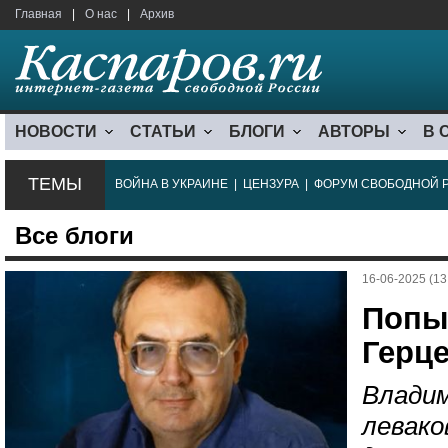
Главная
|
О нас
|
Архив
НОВОСТИ
СТАТЬИ
БЛОГИ
АВТОРЫ
В 
ТЕМЫ
ВОЙНА В УКРАИНЕ
|
ЦЕНЗУРА
|
ФОРУМ СВОБОДНОЙ 
Все блоги
16-06-2025 (13
Попы
Герц
Владим
левако