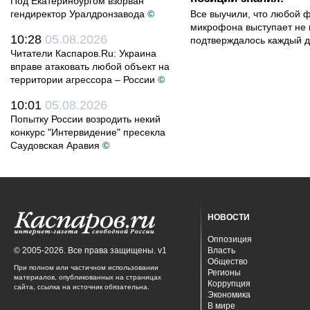
Под Екатеринбургом взорван
гендиректор Уралдронзавода
©
Все выучили, что любой ф
микрофона выступает не к
10:28
05.08.2026
подтверждалось каждый д
Читатели Каспаров.Ru: Украина
вправе атаковать любой объект на
территории агрессора – России
©
10:01
05.08.2026
Попытку России возродить некий
конкурс "Интервидение" пресекла
Саудовская Аравия
©
НОВОСТИ
Оппозиция
© 2005-2026. Все права защищены. v1
Власть
Общество
При полном или частичном использовании
Регионы
материалов, опубликованных на страницах
Коррупция
сайта, ссылка на источник обязательна.
Экономика
В мире