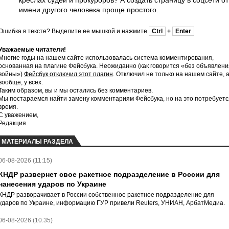
креслах судей и прокуроров? А создать страницу в соцсети от
имени другого человека проще простого.
Ошибка в тексте? Выделите ее мышкой и нажмите
Ctrl
+
Enter
Уважаемые читатели!
Многие годы на нашем сайте использовалась система комментирования,
основанная на плагине Фейсбука. Неожиданно (как говорится «без объявлени
войны»)
Фейсбук отключил этот плагин
. Отключил не только на нашем сайте, 
вообще, у всех.
Таким образом, вы и мы остались без комментариев.
Мы постараемся найти замену комментариям Фейсбука, но на это потребуетс
время.
С уважением,
Редакция
МАТЕРИАЛЫ РАЗДЕЛА
06-08-2026 (11:15)
КНДР развернет свое ракетное подразделение в России для
нанесения ударов по Украине
КНДР разворачивает в России собственное ракетное подразделение для
ударов по Украине, информацию ГУР привели Reuters, УНИАН, АрбатМедиа.
06-08-2026 (10:35)