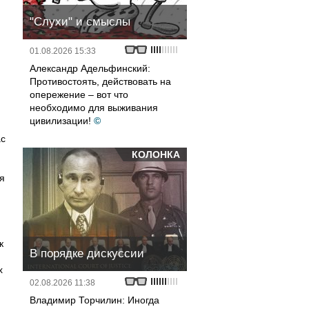
"Слухи" и смыслы
01.08.2026 15:33
Александр Адельфинский:
Противостоять, действовать на
опережение – вот что
необходимо для выживания
цивилизации!
©
ас
КОЛОНКА
я
к
В порядке дискуссии
х
02.08.2026 11:38
Владимир Торчилин: Иногда