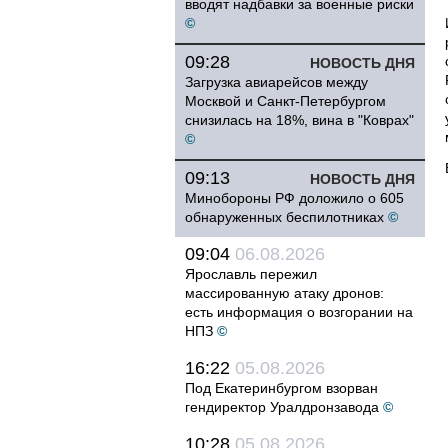
вводят надбавки за военные риски
©
09:28
НОВОСТЬ ДНЯ
Загрузка авиарейсов между
Москвой и Санкт-Петербургом
снизилась на 18%, вина в "Коврах"
©
09:13
НОВОСТЬ ДНЯ
Минобороны РФ доложило о 605
обнаруженных беспилотниках
©
09:04
06.08.2026
Ярославль пережил
массированную атаку дронов:
есть информация о возгорании на
НПЗ
©
16:22
05.08.2026
Под Екатеринбургом взорван
гендиректор Уралдронзавода
©
10:28
05.08.2026