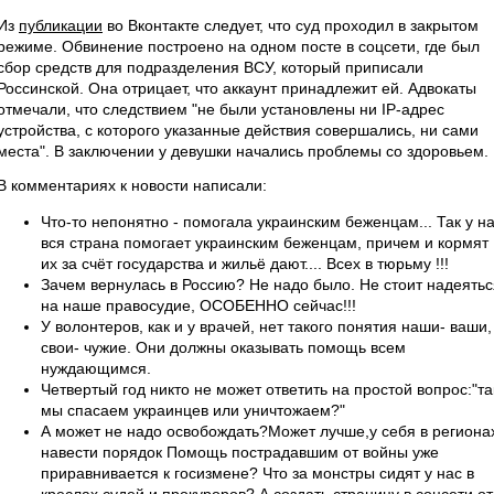
Из
публикации
во Вконтакте следует, что суд проходил в закрытом
режиме. Обвинение построено на одном посте в соцсети, где был
сбор средств для подразделения ВСУ, который приписали
Россинской. Она отрицает, что аккаунт принадлежит ей. Адвокаты
отмечали, что следствием "не были установлены ни IP-адрес
устройства, с которого указанные действия совершались, ни сами
места". В заключении у девушки начались проблемы со здоровьем.
В комментариях к новости написали:
Что-то непонятно - помогала украинским беженцам... Так у н
вся страна помогает украинским беженцам, причем и кормят
их за счёт государства и жильё дают.... Всех в тюрьму !!!
Зачем вернулась в Россию? Не надо было. Не стоит надеятьс
на наше правосудие, ОСОБЕННО сейчас!!!
У волонтеров, как и у врачей, нет такого понятия наши- ваши,
свои- чужие. Они должны оказывать помощь всем
нуждающимся.
Четвертый год никто не может ответить на простой вопрос:"та
мы спасаем украинцев или уничтожаем?"
А может не надо освобождать?Может лучше,у себя в региона
навести порядок Помощь пострадавшим от войны уже
приравнивается к госизмене? Что за монстры сидят у нас в