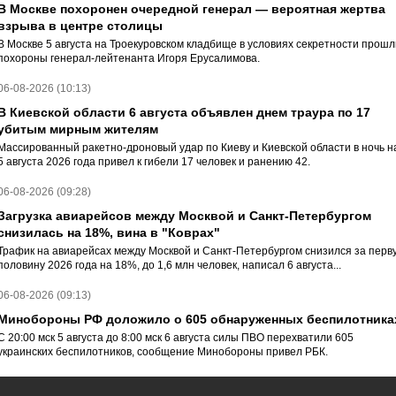
В Москве похоронен очередной генерал — вероятная жертва
взрыва в центре столицы
В Москве 5 августа на Троекуровском кладбище в условиях секретности прошл
похороны генерал-лейтенанта Игоря Ерусалимова.
06-08-2026 (10:13)
В Киевской области 6 августа объявлен днем траура по 17
убитым мирным жителям
Массированный ракетно-дроновый удар по Киеву и Киевской области в ночь н
5 августа 2026 года привел к гибели 17 человек и ранению 42.
06-08-2026 (09:28)
Загрузка авиарейсов между Москвой и Санкт-Петербургом
снизилась на 18%, вина в "Коврах"
Трафик на авиарейсах между Москвой и Санкт-Петербургом снизился за перв
половину 2026 года на 18%, до 1,6 млн человек, написал 6 августа...
06-08-2026 (09:13)
Минобороны РФ доложило о 605 обнаруженных беспилотника
С 20:00 мск 5 августа до 8:00 мск 6 августа силы ПВО перехватили 605
украинских беспилотников, сообщение Минобороны привел РБК.