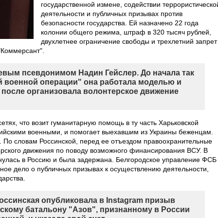
государственной измене, содействии террористическо
деятельности и публичных призывах против
безопасности государства. Ей назначено 22 года
колонии общего режима, штраф в 320 тысяч рублей,
двухлетнее ограничение свободы и трехлетний запрет
Коммерсант".
евым псевдонимом Надин Гейслер. До начала так
 военной операции" она работала моделью и
 после организовала волонтерское движение
сетях, что возит гуманитарную помощь в ту часть Харьковской
сийскими военными, и помогает выехавшим из Украины беженцам.
ю. По словам Россинской, перед ее отъездом правоохранительные
рского движения по поводу возможного финансирования ВСУ. В
нулась в Россию и была задержана. Белгородское управление ФСБ
вное дело о публичных призывах к осуществлению деятельности,
дарства.
Россинская опубликовала в Instagram призыв
скому батальону "Азов", признанному в России