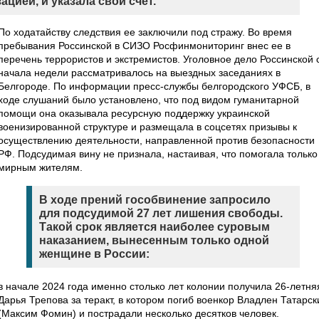
цией, и указала свой счет.
По ходатайству следствия ее заключили под стражу. Во время
пребывания Россинской в СИЗО Росфинмониторинг внес ее в
перечень террористов и экстремистов. Уголовное дело Россинской 
начала недели рассматривалось на выездных заседаниях в
Белгороде. По информации пресс-службы белгородского УФСБ, в
ходе слушаний было установлено, что под видом гуманитарной
помощи она оказывала ресурсную поддержку украинской
военизированной структуре и размещала в соцсетях призывы к
осуществлению деятельности, направленной против безопасности
РФ. Подсудимая вину не признала, настаивая, что помогала только
мирным жителям.
В ходе прений гособвинение запросило
для подсудимой 27 лет лишения свободы.
Такой срок является наиболее суровым
наказанием, вынесенным только одной
женщине в России:
в начале 2024 года именно столько лет колонии получила 26-летня
Дарья Трепова за теракт, в котором погиб военкор Владлен Татарск
(Максим Фомин) и пострадали несколько десятков человек.