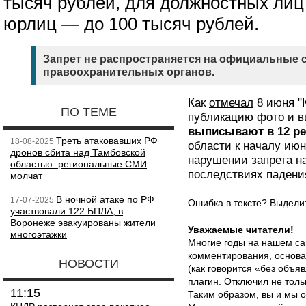
тысяч рублей, для должностных лиц
юрлиц — до 100 тысяч рублей.
Запрет не распространяется на официальные 
правоохранительных органов.
Как
отмечал
8 июня "
ПО ТЕМЕ
публикацию фото и в
выписывают в 12 ре
Треть атаковавших РФ
18-08-2025
области к началу июн
дронов сбита над Тамбовской
нарушении запрета н
областью: региональные СМИ
последствиях падени
молчат
В ночной атаке по РФ
17-07-2025
Ошибка в тексте? Выдел
участвовали 122 БПЛА, в
Воронеже эвакуированы жители
Уважаемые читатели!
многоэтажки
Многие годы на нашем са
комментирования, основа
НОВОСТИ
(как говорится «без объ
плагин
. Отключил не толь
11:15
Таким образом, вы и мы о