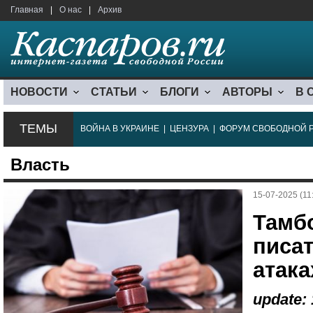
Главная
|
О нас
|
Архив
НОВОСТИ
СТАТЬИ
БЛОГИ
АВТОРЫ
В 
ТЕМЫ
ВОЙНА В УКРАИНЕ
|
ЦЕНЗУРА
|
ФОРУМ СВОБОДНОЙ 
Власть
15-07-2025 (11
Тамб
писат
атак
update: 