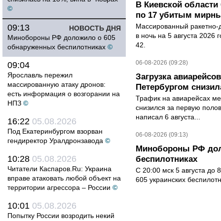
В Киевской области 
©
по 17 убитым мирн
Массированный ракетно-д
09:13
НОВОСТЬ ДНЯ
в ночь на 5 августа 2026 
Минобороны РФ доложило о 605
42.
обнаруженных беспилотниках
©
06-08-2026 (09:28)
09:04
Ярославль пережил
Загрузка авиарейсо
массированную атаку дронов:
Петербургом снизила
есть информация о возгорании на
Трафик на авиарейсах ме
НПЗ
©
снизился за первую полов
написал 6 августа...
16:22
05.08.2026
Под Екатеринбургом взорван
06-08-2026 (09:13)
гендиректор Уралдронзавода
©
Минобороны РФ дол
10:28
05.08.2026
беспилотниках
Читатели Каспаров.Ru: Украина
С 20:00 мск 5 августа до
вправе атаковать любой объект на
605 украинских беспилот
территории агрессора – России
©
10:01
05.08.2026
Попытку России возродить некий