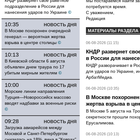
КНДР развернет свое ракетное
Мы постараемся найти за
подразделение в России для
потребуется время.
нанесения ударов по Украине
©
С уважением,
Редакция
10:35
НОВОСТЬ ДНЯ
В Москве похоронен очередной
МАТЕРИАЛЫ РАЗДЕЛА
генерал — вероятная жертва
взрыва в центре столицы
©
06-08-2026 (11:15)
КНДР развернет сво
10:13
НОВОСТЬ ДНЯ
в России для нанесе
В Киевской области 6 августа
КНДР разворачивает в Ро
объявлен днем траура по 17
для ударов по Украине, 
убитым мирным жителям
©
АрбатМедиа.
10:00
НОВОСТЬ ДНЯ
06-08-2026 (10:35)
Морские линии направления
В Москве похоронен
Турция—Новороссийск массово
вводят надбавки за военные риски
жертва взрыва в це
©
В Москве 5 августа на Тр
секретности прошли похо
09:28
НОВОСТЬ ДНЯ
Ерусалимова.
Загрузка авиарейсов между
Москвой и Санкт-Петербургом
06-08-2026 (10:13)
снизилась на 18%, вина в "Коврах"