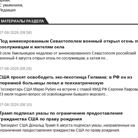
время.
С уважением,
Редакция
МАТЕРИАЛЫ РАЗДЕЛА
07-08-2026 (09:58)
Под аннексированным Севастополем военный открыл огонь п
сослуживцам и жителям села
В селе Хмельницкое недалеко от аннексированного Севастополя российский
военный 4 августа открыл огонь по сослуживцам, а затем по...
07-08-2026 (08:26)
США просят освободить экс-пехотинца Гилмана: в РФ он из
тюремной больницы попал в психиатрическую
Госсекретарь США Марко Рубио на встрече с главой МИД РФ Сергеем Лавров
23 июля поднял вопрос об освобождении бывшего морского...
07-08-2026 (08:10)
Трамп подписал указы по ограничению предоставления
гражданства США по праву рождения
Президент США Дональд Трамп 6 августа подписал указы, направленные на
ограничение предоставления гражданства США по праву рождения.