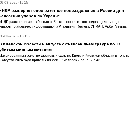
06-08-2026 (11:15)
КНДР развернет свое ракетное подразделение в России для
нанесения ударов по Украине
КНДР разворачивает в России собственное ракетное подразделение для
ударов по Украине, информацию ГУР привели Reuters, УНИАН, АрбатМедиа.
06-08-2026 (10:13)
В Киевской области 6 августа объявлен днем траура по 17
убитым мирным жителям
Массированный ракетно-дроновый удар по Киеву и Киевской области в ночь н
5 августа 2026 года привел к гибели 17 человек и ранению 42.