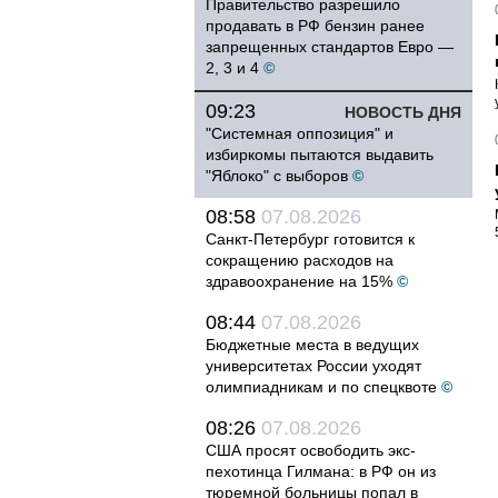
Правительство разрешило
продавать в РФ бензин ранее
запрещенных стандартов Евро —
2, 3 и 4
©
09:23
НОВОСТЬ ДНЯ
"Системная оппозиция" и
избиркомы пытаются выдавить
"Яблоко" с выборов
©
08:58
07.08.2026
Санкт-Петербург готовится к
сокращению расходов на
здравоохранение на 15%
©
08:44
07.08.2026
Бюджетные места в ведущих
университетах России уходят
олимпиадникам и по спецквоте
©
08:26
07.08.2026
США просят освободить экс-
пехотинца Гилмана: в РФ он из
тюремной больницы попал в