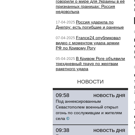
говорили о мире для Украины в её
признанных границах: Россия
недовольна
Россия ударила по
17-04-2025
Днепру: есть погибшие и раненые
France24 опубликовал
07-04-2025
видео с моментом удара армии
РФ по Кривому Рогу
В Кривом Роге объявили
05-04-2025
трехдневный траур по жертвам
ракетного удара
НОВОСТИ
09:58
НОВОСТЬ ДНЯ
Под аннексированным
Севастополем военный открыл
огонь по сослуживцам и жителям
села
©
09:38
НОВОСТЬ ДНЯ