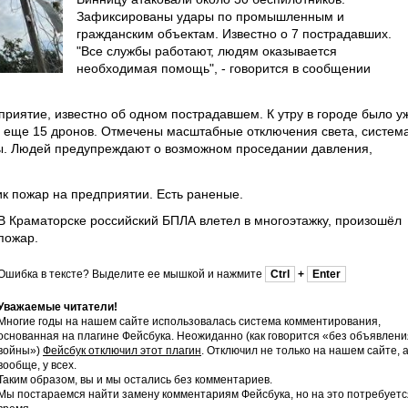
Зафиксированы удары по промышленным и
гражданским объектам. Известно о 7 пострадавших.
"Все службы работают, людям оказывается
необходимая помощь", - говорится в сообщении
риятие, известно об одном пострадавшем. К утру в городе было у
ду еще 15 дронов. Отмечены масштабные отключения света, систем
ы. Людей предупреждают о возможном проседании давления,
ик пожар на предприятии. Есть раненые.
В Краматорске российский БПЛА влетел в многоэтажку, произошёл
пожар.
Ошибка в тексте? Выделите ее мышкой и нажмите
Ctrl
+
Enter
Уважаемые читатели!
Многие годы на нашем сайте использовалась система комментирования,
основанная на плагине Фейсбука. Неожиданно (как говорится «без объявлени
войны»)
Фейсбук отключил этот плагин
. Отключил не только на нашем сайте, 
вообще, у всех.
Таким образом, вы и мы остались без комментариев.
Мы постараемся найти замену комментариям Фейсбука, но на это потребуетс