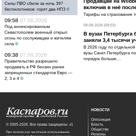
Продавцам на Wildbe
Силы ПВО сбили за ночь 397
включив в неё посл
беспилотников: горят два НПЗ
©
Тарифы на страхование то
09:58
07.08.2026
08-08-2026 (09:03)
Под аннексированным
Севастополем военный открыл
В вузах Петербурга
огонь по сослуживцам и жителям
заняли 3,4 тысячи у
села
©
В 2026 году по отдельной
вузы Санкт-Петербурга по
09:38
07.08.2026
порядок больше,...
Правительство разрешило
продавать в РФ бензин ранее
запрещенных стандартов Евро —
2, 3 и 4
©
НОВОСТИ
Оппозиция
© 2005-2026. Все права защищены. v1
Власть
Общество
При полном или частичном использовании
Регионы