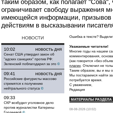
таким образом, как полагает "Сова",
ограничивает свободу выражения мн
имеющейся информации, призывов 
действиям в высказывании писателя
Ошибка в тексте? Выдел
НОВОСТИ
Уважаемые читатели!
10:02
НОВОСТЬ ДНЯ
Многие годы на нашем са
Сенат США утвердил закон об
комментирования, основа
"адских санкциях" против РФ:
(как говорится «без объ
Зеленский поблагодарил за это
©
плагин
. Отключил не толь
Таким образом, вы и мы о
09:41
НОВОСТЬ ДНЯ
Мы постараемся найти за
Российские фигуристы массово
потребуется время.
стремятся к получению
С уважением,
нейтрального статуса
©
Редакция
09:33
МАТЕРИАЛЫ РАЗДЕЛА
СКР возбудил уголовное дело
против журналистки Катерины
08-08-2026 (10:02)
Гордеевой
©