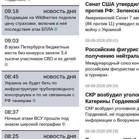
Сенат США утвердил
против РФ: Зеленск
09:18
НОВОСТЬ ДНЯ
Продавцам на Wildberries подняли
Американский Сенат 7 ав
цену страховки, включив в неё
(86 против 11) утвердил з
последствия атак БПЛА
©
войну с Украиной.
09:03
08-08-2026 (09:41)
В вузах Петербурга бюджетные
Российские фигурис
места без конкурса заняли 3,4
получению нейтраль
тысячи участников СВО и их детей
Международный союз конь
©
российским фигуристам н
в турнирах.
08:45
НОВОСТЬ ДНЯ
Украина не будет бить по
08-08-2026 (09:33)
инфраструктуре трубопроводного
СКР возбудил уголо
консорциума и по не связанным с
РФ танкерам
©
Катерины Гордеево
СКР возбудил уголовное 
08:37
Гордеевой, её подозрева
Ночные атаки ВСУ прошли под
информации о Вооруженн
знаком широкой географии
©
08-08-2026 (09:18)
08:25
НОВОСТЬ ДНЯ