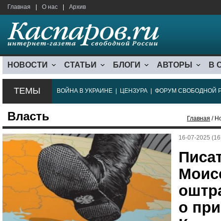
Главная
|
О нас
|
Архив
НОВОСТИ
СТАТЬИ
БЛОГИ
АВТОРЫ
В 
ТЕМЫ
ВОЙНА В УКРАИНЕ
|
ЦЕНЗУРА
|
ФОРУМ СВОБОДНОЙ 
Власть
Главная
/ Н
16-07-2025 (16
Писа
Моис
оштр
о пр